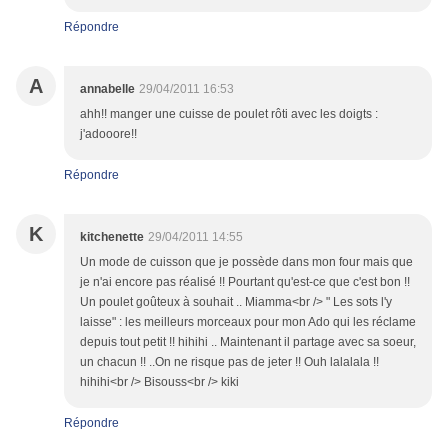
Répondre
A
annabelle
29/04/2011 16:53
ahh!! manger une cuisse de poulet rôti avec les doigts :
j'adooore!!
Répondre
K
kitchenette
29/04/2011 14:55
Un mode de cuisson que je possède dans mon four mais que
je n'ai encore pas réalisé !! Pourtant qu'est-ce que c'est bon !!
Un poulet goûteux à souhait .. Miamma<br /> " Les sots l'y
laisse" : les meilleurs morceaux pour mon Ado qui les réclame
depuis tout petit !! hihihi .. Maintenant il partage avec sa soeur,
un chacun !! ..On ne risque pas de jeter !! Ouh lalalala !!
hihihi<br /> Bisouss<br /> kiki
Répondre