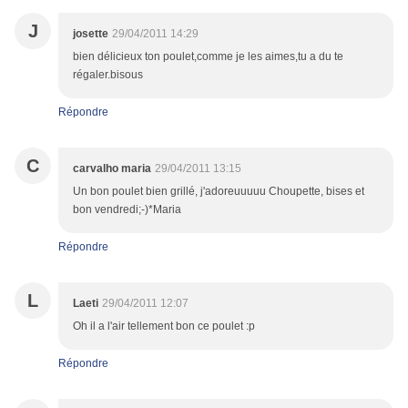
J
josette
29/04/2011 14:29
bien délicieux ton poulet,comme je les aimes,tu a du te
régaler.bisous
Répondre
C
carvalho maria
29/04/2011 13:15
Un bon poulet bien grillé, j'adoreuuuuu Choupette, bises et
bon vendredi;-)*Maria
Répondre
L
Laeti
29/04/2011 12:07
Oh il a l'air tellement bon ce poulet :p
Répondre