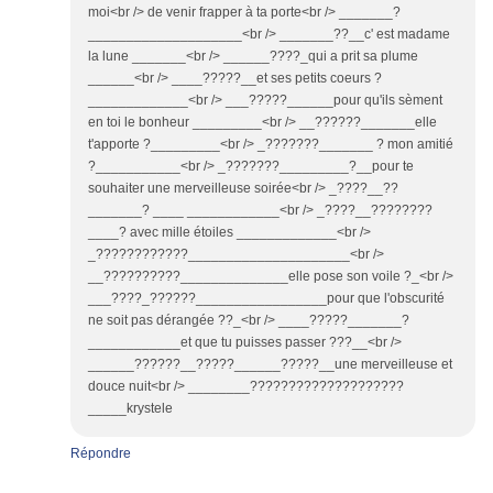
moi<br /> de venir frapper à ta porte<br /> _______?
____________________<br /> _______??__c' est madame
la lune _______<br /> ______????_qui a prit sa plume
______<br /> ____?????__et ses petits coeurs ?
_____________<br /> ___?????______pour qu'ils sèment
en toi le bonheur _________<br /> __??????_______elle
t'apporte ?_________<br /> _???????_______ ? mon amitié
?___________<br /> _???????_________?__pour te
souhaiter une merveilleuse soirée<br /> _????__??
_______? ____ ____________<br /> _????__????????
____? avec mille étoiles _____________<br />
_????????????_____________________<br />
__??????????______________elle pose son voile ?_<br />
___????_??????_________________pour que l'obscurité
ne soit pas dérangée ??_<br /> ____?????_______?
____________et que tu puisses passer ???__<br />
______??????__?????______?????__une merveilleuse et
douce nuit<br /> ________????????????????????
_____krystele
Répondre