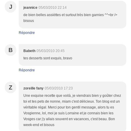
J
jeannice
05/03/2010 22:14
de bien belles assièttes et surtout très bien garnies ^^<br />
bisous
Répondre
B
Babeth
05/03/2010 20:45
tes desserts sont exquis, bravo
Répondre
Z
zoreille fany
05/03/2010 17:23
Une exquise recette que voilà, je viendrais bien y goûter chez
toi et tes pets de nonne, miam c'est délicieux. Ton blog est un
véritable régal. Merci pour ton gentil message, alors tu es
Vosgienne, lol, moi je suis Lorraine et je connais bien les
Vosges car j'y allais souvent en vacances, c'est beau. Bon
week-end et bisous