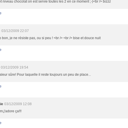
et niveau chocolat on est servie toutes les 2 en ce moment ;-)<br /> bizzz
e
e
03/12/2009 22:07
p bon, je ne résiste pas, ou si peu ! <br /> <br /> bise et douce nuit
e
03/12/2009 19:54
leur sûre! Pour laquelle il reste toujours un peu de place...
e
ie
03/12/2009 12:08
,j'adore ça!!!
e