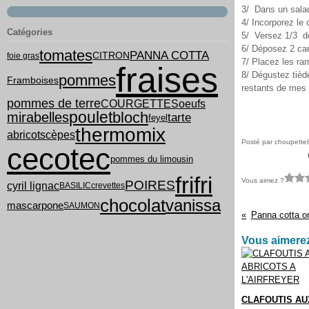
3/ Dans un saladi
4/ Incorporez le
Catégories
5/ Versez 1/3 de
6/ Déposez 2 car
tomates
PANNA COTTA
CITRON
foie gras
7/ Placez les ra
fraises
8/ Dégustez tièd
pommes
Framboises
restants de mes 
pommes de terre
COURGETTES
oeufs
poulet
bloch
mirabelles
tarte
feyel
thermomix
abricots
cèpes
Posté par choupette
cecotec
pommes du limousin
frifri
Vous aimez ?
POIRES
cyril lignac
BASILIC
crevettes
chocolat
vanissa
mascarpone
SAUMON
Panna cotta or
Vous aimerez
CLAFOUTIS AU