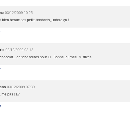
ine
03/12/2009 10:25
nt bien beaux ces petits fondants, j'adore ça !
e
ris
03/12/2009 08:13
chocolat... on fond toutes pour lui. Bonne journée. Mistikris
e
ano
03/12/2009 07:39
aime pas ça?
e