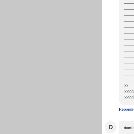
____
____
_____
____
____
_____
____
_____
_____
_____
_____
_____
_____
_____
$$___
$$$$$
$$$$
Répondr
D
domi