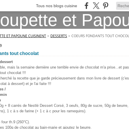
Tous nos blogs cuisine
TE ET PAPOUNE CUISINENT
>
DESSERTS
>
COEURS FONDANTS TOUT CHOCO
9
nts tout chocolat
 dessert
rible, mais la semaine dernière une terrible envie de chocolat m'a prise...et pas
out chocolat !!!
cherché la recette que je garde précieusement dans mon livre de dessert (c'es
lat à dessert) et je l'ai faite !!!
es /
0min
n
g + 8 carrés de Nestlé Dessert Corsé, 3 oeufs, 80g de sucre, 50g de beurre,
s), 1 c à s de farine (+ 1 c à c pour les ramequins).
 four th.9 (260°C).
les 100g de chocolat au bain-marie et ajoutez le beurre.