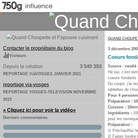
QUAND CHOUPET
Contacter le propriétaire du blog
3 décembre 200
Visiteurs
Coeurs fonda
Depuis la création
3 540 393
Source : nestlé
Hé oui, c'est ter
REPORTAGE ViàVOSGES JANVIER 2021
coeurs fondants t
Du coups, j'ai re
reportage via-vosges
tablettes de choco
REPORTAGE VOSGES-TELEVISION NOVEMBRE
Pour 4 personn
2015
Préparation : 1
Cuisson : 10mi
» Cliquez ici pour voir la vidéo
»
Ingrédients :
100
Derniers commentaires
pour les ramequin
Préparation :
1/ Préchauffez le
2/ Faites fondre 