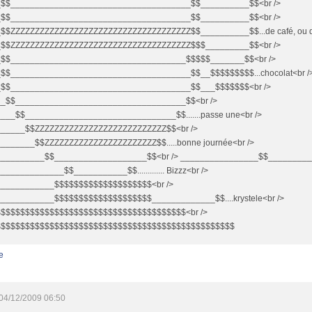
_$$_____________________________________$$__________$$<br />
_$$_____________________________________$$__________$$<br />
$$ZZZZZZZZZZZZZZZZZZZZZZZZZZZZZZZZZZZZZ$$__________$$...de café, ou d
_$$ZZZZZZZZZZZZZZZZZZZZZZZZZZZZZZZZZZZZZ$$$_________$$<br />
_$$____________________________________$$$$$_______$$<br />
$$_____________________________________$$__$$$$$$$$$...chocolat<br /
_$$_____________________________________$$___$$$$$$$<br />
_$$___________________________________$$<br />
___$$_______________________________$$.......passe une<br />
_____$$ZZZZZZZZZZZZZZZZZZZZZZZZZZZ$$<br />
_______$$ZZZZZZZZZZZZZZZZZZZZZZZ$$.....bonne journée<br />
_________$$___________________$$<br /> ________________$$____________
_____________$$___________$$............. Bizzz<br />
___________$$$$$$$$$$$$$$$$$$$$<br />
___________$$$$$$$$$$$$$$$$$$$$_____________$$....krystele<br />
$$$$$$$$$$$$$$$$$$$$$$$$$$$$$$$$$$$$$$<br />
$$$$$$$$$$$$$$$$$$$$$$$$$$$$$$$$$$$$$$$$$$$$$$$$$
e
04/12/2009 06:50