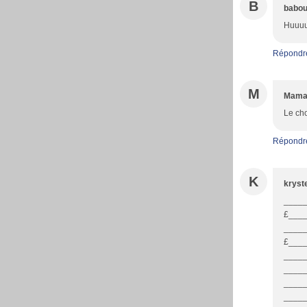
B
babo
Huuuu
Répondr
M
Mam
Le cho
Répondr
K
kryst
_____
£____
____
£____
_____
_____
____
_____