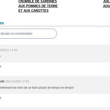
CRUMBLE DE SARDINES
JUIL
AUX POMMES DE TERRE
AOU
ET AUX CAROTTES
es
Ajouter un commentaire
02/2011 17:42
e
e
e06
26/12/2009 17:33
t tellement de bien de se faire plaisir de temps en temps!
e