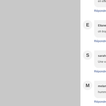
en eff
Répondr
E
Elian
oh tro
Répondr
S
sarah
Une va
Répondr
M
melan
hummm
Répondr