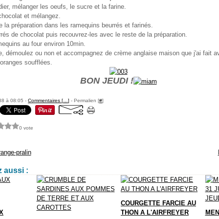
er, mélanger les oeufs, le sucre et la farine.
 chocolat et mélangez.
 la préparation dans les ramequins beurrés et farinés.
rés de chocolat puis recouvrez-les avec le reste de la préparation.
mequins au four environ 10min.
e, démoulez ou non et accompagnez de crème anglaise maison que j'ai fait a
oranges soufflées.
BON JEUDI !
88 à 08:05 -
Commentaires [
…
]
- Permalien [
#
]
0 vote
ange-pralin
 aussi :
COURGETTE FARCIE AU
X
THON A L'AIRFREYER
MEN