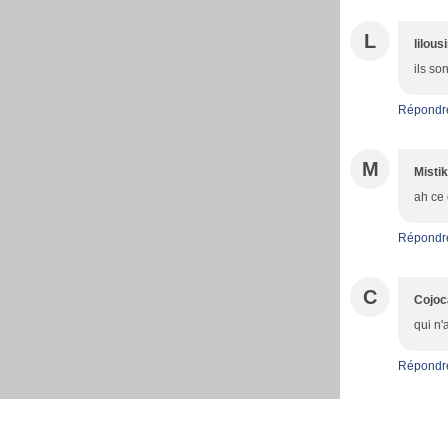
L
lilous
ils so
Répondr
M
Mistik
ah ce 
Répondr
C
Cojoc
qui n'
Répondr