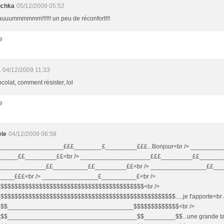
uchka
05/12/2009 05:52
uuummmmmm!!!!!! un peu de réconfort!!!
e
a
04/12/2009 11:33
colat, comment résister, lol
e
ele
04/12/2009 06:58
__________________£££________£_________£££...Bonjour<br /> ________
_____££_________££<br /> ____________________£££_________££________££..
______________££__________££_________££<br /> ________________££__
____£££<br /> ________________£__________£<br />
$$$$$$$$$$$$$$$$$$$$$$$$$$$$$$$$$$$$$$$$$<br />
$$$$$$$$$$$$$$$$$$$$$$$$$$$$$$$$$$$$$$$$$$$$$$$$$$.....je t'apporte<br 
_$$____________________________________$$$$$$$$$$$$$<br />
$$_____________________________________$$_________$$...une grande tas