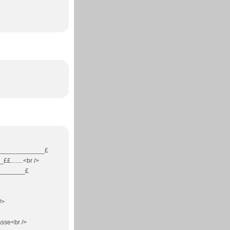
______________£
......<br />
________£
/>
se<br />