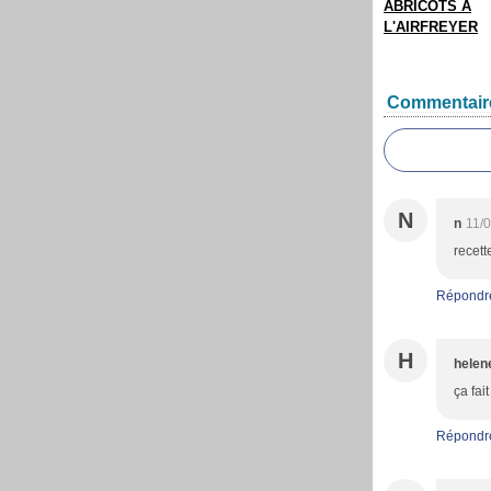
ABRICOTS A
L'AIRFREYER
Commentair
N
n
11/
recett
Répondr
H
helen
ça fai
Répondr