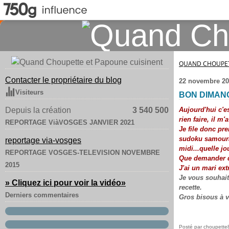
QUAND CHOUPET
Contacter le propriétaire du blog
22 novembre 20
Visiteurs
BON DIMANC
Depuis la création
3 540 500
Aujourd'hui c'e
rien faire, il m
REPORTAGE ViàVOSGES JANVIER 2021
Je file donc pr
sudoku samouraï 
reportage via-vosges
midi...quelle jo
REPORTAGE VOSGES-TELEVISION NOVEMBRE
Que demander d
2015
J'ai un mari ext
Je vous souhai
» Cliquez ici pour voir la vidéo
»
recette.
Derniers commentaires
Gros bisous à v
Posté par choupette