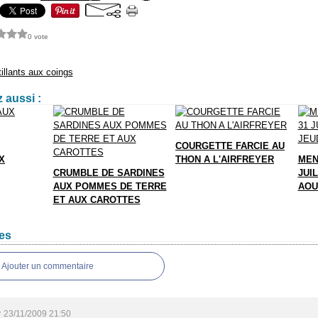
0 vote
tillants aux coings
 aussi :
COURGETTE FARCIE AU
X
THON A L'AIRFREYER
MEN
CRUMBLE DE SARDINES
JUIL
AUX POMMES DE TERRE
AOU
ET AUX CAROTTES
es
Ajouter un commentaire
r
23/11/2009 21:50