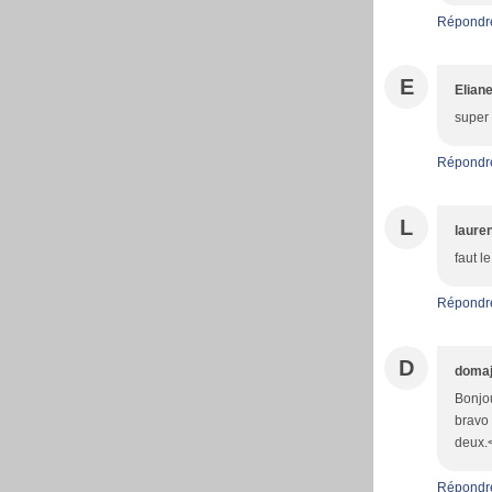
Répondr
E
Elian
super 
Répondr
L
laure
faut l
Répondr
D
domaj
Bonjou
bravo 
deux.<
Répondr