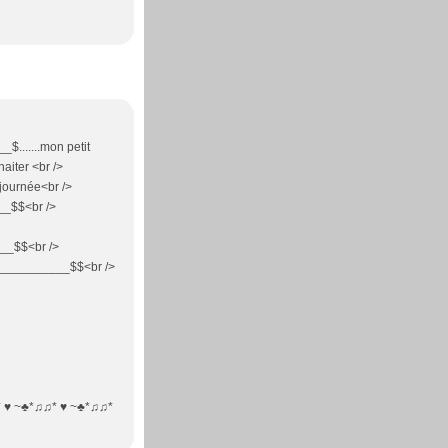
$.......mon petit
iter <br />
journée<br />
__$$<br />
_$$<br />
__________$$<br />
 ♥ ~♣*♫♫* ♥ ~♣*♫♫*