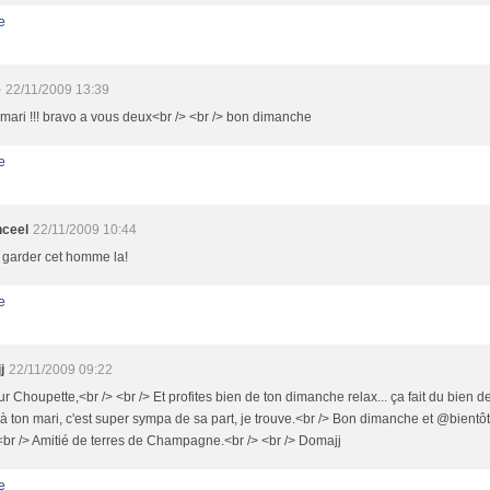
e
e
22/11/2009 13:39
mari !!! bravo a vous deux<br /> <br /> bon dimanche
e
nceel
22/11/2009 10:44
e garder cet homme la!
e
j
22/11/2009 09:22
r Choupette,<br /> <br /> Et profites bien de ton dimanche relax... ça fait du bien d
à ton mari, c'est super sympa de sa part, je trouve.<br /> Bon dimanche et @bientôt
br /> Amitié de terres de Champagne.<br /> <br /> Domajj
e