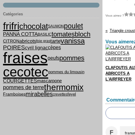
Catégories
Vous aimez ?
frifri
chocolat
poulet
SAUMON
Triangle crous
tomates
bloch
PANNA COTTA
BASILIC
vanissa
tarte
abricots
CITRON
foie gras
Vous aimerez
POIRES
cyril lignac
cèpes
fraises
pommes
oeufs
cecotec
CLAFOUTIS AU
pommes du limousin
ABRICOTS A
L'AIRFREYER
COURGETTES
mascarpone
thermomix
pommes de terre
mirabelles
feyel
Framboises
crevettes
Commentair
F
franu