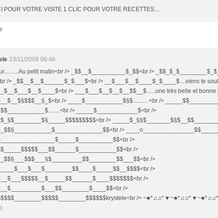
 POUR VOTRE VISITE 1 CLIC POUR VOTRE RECETTES....
e
ele
23/11/2009 06:46
r..........Au petit matin<br /> _$$__$__________$_$$<br /> _$$_$_$________$_$__
<br /> _$$__$__$______$_$___$<br /> __$___$__$____$_$____$....viens te souha
_$__$___$__$____$<br /> ___$___$__$__$__$$__$......une très belle et bonne 
__$__$§$$$__§_$<br /> ____$___________$§$.......... <br /> _____$$________
$$___________$........<br /> _____$____________$<br />
$_§$________$§_____$$$$$$$$$<br /> _____$_§§$_______$§$__$$________
_$$§___________$______________$$<br /> ____o_______________$$_____
________________$_____$__________$$<br />
$_____$$$$$___$$______$___________$$<br />
_$$§___$$$___§$_________$$________$$___$$<br />
____$___$___$________$$____$_____$$__$$$$<br />
__$___$$$$$__$_____$$______$____$$$$$$$<br />
__$_________$___$$________$____$$<br />
$$$$________$$$$$________$$$$$$krystele<br /> ~♣*♫♫* ♥ ~♣*♫♫* ♥ ~♣*♫♫*
♫