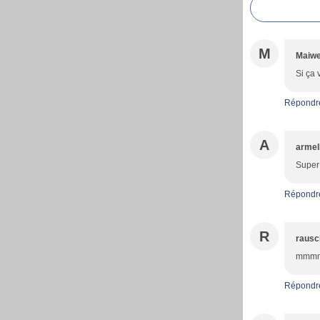
M
Maiw
Si ça 
Répondr
A
armel
Super 
Répondr
R
rausc
mmmm
Répondr