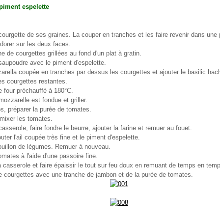
, piment espelette
 courgette de ses graines. La couper en tranches et les faire revenir dans une 
e dorer sur les deux faces.
 de courgettes grillées au fond d'un plat à gratin.
 saupoudre avec le piment d'espelette.
arella coupée en tranches par dessus les courgettes et ajouter le basilic hac
es courgettes restantes.
e four préchauffé à 180°C.
mozzarelle est fondue et griller.
, préparer la purée de tomates.
 mixer les tomates.
asserole, faire fondre le beurre, ajouter la farine et remuer au fouet.
outer l'ail coupée très fine et le piment d'espelette.
ouillon de lègumes. Remuer à nouveau.
tomates à l'aide d'une passoire fine.
a casserole et faire épaissir le tout sur feu doux en remuant de temps en tem
 de courgettes avec une tranche de jambon et de la purée de tomates.