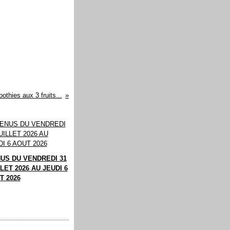
othies aux 3 fruits...
US DU VENDREDI 31
LET 2026 AU JEUDI 6
T 2026