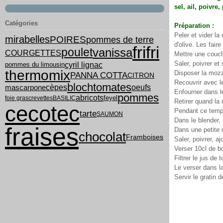
sel, ail, poivre
Catégories
Préparation :
Peler et vider la
mirabelles
POIRES
pommes de terre
d'olive. Les fair
frifri
vanissa
poulet
COURGETTES
Mettre une couche
Saler, poivrer et
cyril lignac
pommes du limousin
thermomix
Disposer la mozz
PANNA COTTA
CITRON
Recouvrir avec l
bloch
tomates
cèpes
oeufs
mascarpone
Enfourner dans l
pommes
abricots
feyel
foie gras
crevettes
BASILIC
Retirer quand la 
cecotec
Pendant ce temps
tarte
SAUMON
Dans le blender,
fraises
Dans une petite c
chocolat
Framboises
Saler, poivrer, aj
Verser 10cl de b
Filtrer le jus de 
Le verser dans l
Servir le gratin