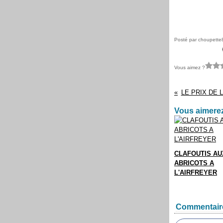
Posté par choupette
Vous aimez ?
LE PRIX DE L
Vous aimerez
CLAFOUTIS AU
ABRICOTS A
L'AIRFREYER
Commentair