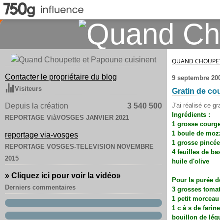
QUAND CHOUPET
Contacter le propriétaire du blog
9 septembre 20
Visiteurs
Gratin de co
Depuis la création
3 540 500
J'ai réalisé ce g
Ingrédients :
REPORTAGE ViàVOSGES JANVIER 2021
1 grosse courge
1 boule de mozz
reportage via-vosges
1 grosse pincée
REPORTAGE VOSGES-TELEVISION NOVEMBRE
4 feuilles de bas
2015
huile d'olive
» Cliquez ici pour voir la vidéo
»
Pour la purée d
Derniers commentaires
3 grosses toma
1 petit morceau
1 c à s de farine
bouillon de lé