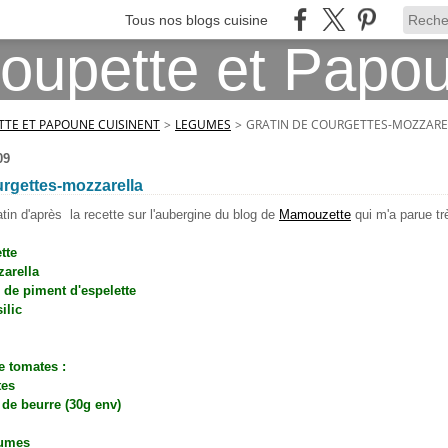
Tous nos blogs cuisine
TE ET PAPOUNE CUISINENT
>
LEGUMES
>
GRATIN DE COURGETTES-MOZZARE
09
urgettes-mozzarella
ratin d'après la recette sur l'aubergine du blog de
Mamouzette
qui m'a parue tr
tte
arella
 de piment d'espelette
ilic
e tomates :
tes
 de beurre (30g env)
gumes