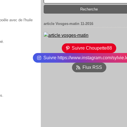
poêle avec de l'huile
article Vosges-matin 11-2016
hé.
Suivre Choupette88
Suivre https://www.instagram.com/sylvie.l
Flux RSS
ps.