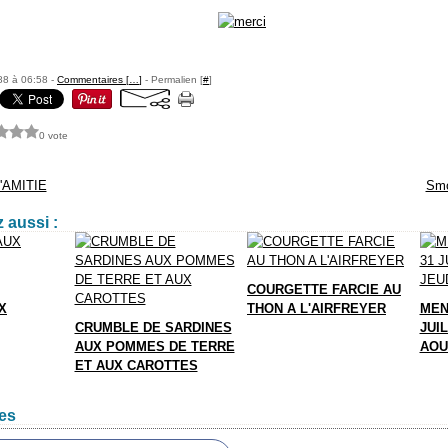
88 à 06:58 -
Commentaires [
…
]
- Permalien [
#
]
0 vote
'AMITIE
Smo
 aussi :
COURGETTE FARCIE AU
X
THON A L'AIRFREYER
MEN
CRUMBLE DE SARDINES
JUIL
AUX POMMES DE TERRE
AOU
ET AUX CAROTTES
es