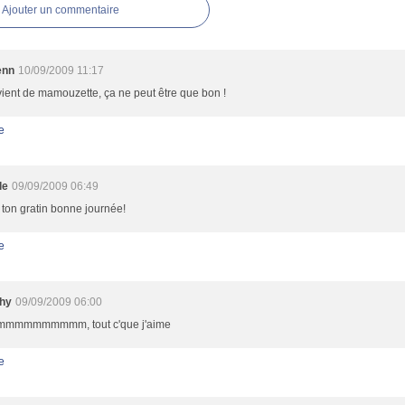
Ajouter un commentaire
enn
10/09/2009 11:17
vient de mamouzette, ça ne peut être que bon !
e
le
09/09/2009 06:49
ton gratin bonne journée!
e
hy
09/09/2009 06:00
mmmmmmmmm, tout c'que j'aime
e