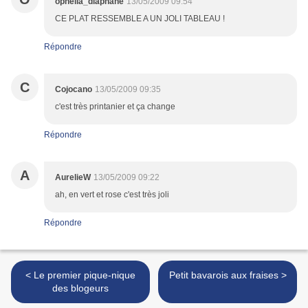
ophelia_diaphane
13/05/2009 09:54
CE PLAT RESSEMBLE A UN JOLI TABLEAU !
Répondre
C
Cojocano
13/05/2009 09:35
c'est très printanier et ça change
Répondre
A
AurelieW
13/05/2009 09:22
ah, en vert et rose c'est très joli
Répondre
< Le premier pique-nique
Petit bavarois aux fraises >
des blogeurs