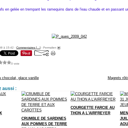
fs en gelée en trempant les ramequins dans de l'eau chaude et en passant 
88 à 15:42 -
Commentaires [
…
]
- Permalien [
#
]
0 vote
u chocolat, glace vanille
Magrets rôti
 aussi :
COURGETTE FARCIE AU
X
THON A L'AIRFREYER
MEN
CRUMBLE DE SARDINES
JUIL
AUX POMMES DE TERRE
AOU