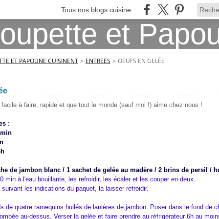
Tous nos blogs cuisine
TE ET PAPOUNE CUISINENT
>
ENTREES
>
OEUFS EN GELÉE
ée
 facile à faire, rapide et que tout le monde (sauf moi !) aime chez nous !
es :
5min
in
6h
che de jambon blanc / 1 sachet de gelée au madère / 2 brins de persil / h
0 min à l'eau bouillante, les refroidir, les écaler et les couper en deux.
suivant les indications du paquet, la laisser refroidir.
ds de quatre ramequins huilés de lanières de jambon. Poser dans le fond de 
bombée au-dessus. Verser la gelée et faire prendre au réfrigérateur 6h au moin