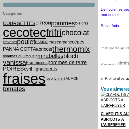
Démouler les oeu
Catégories
tout autour.
pommes
COURGETTES
CITRON
foie gras
Servir frais.
cecotec
frifri
chocolat
poulet
cèpes
mascarpone
crevettes
BASILIC
thermomix
PANNA COTTA
Posté par choupette
abricots
bloch
mirabelles
pommes du limousin
vanissa
pommes de terre
Framboises
Vous aimez ?
POIRES
cyril lignac
oeufs
fraises
tarte
feyel
Profiterolles a
SAUMON
tomates
Vous aimerez
CLAFOUTIS AU
ABRICOTS A
L'AIRFREYER