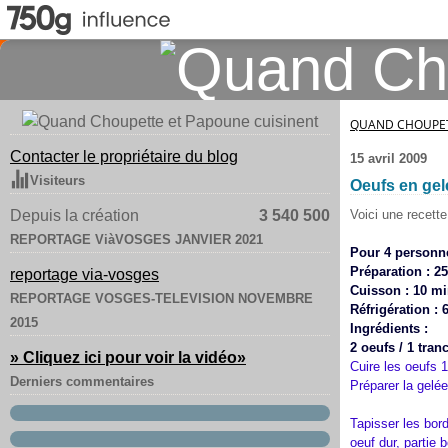
QUAND CHOUPET
Contacter le propriétaire du blog
15 avril 2009
Visiteurs
Oeufs en gel
Depuis la création
3 540 500
Voici une recette
REPORTAGE ViàVOSGES JANVIER 2021
Pour 4 personn
Préparation : 2
reportage via-vosges
Cuisson : 10 m
REPORTAGE VOSGES-TELEVISION NOVEMBRE
Réfrigération : 
2015
Ingrédients :
2 oeufs / 1 tran
» Cliquez ici pour voir la vidéo
»
Cuire les oeufs 1
Derniers commentaires
Préparer la gelée 
Tapisser les bor
oeuf dur, partie 