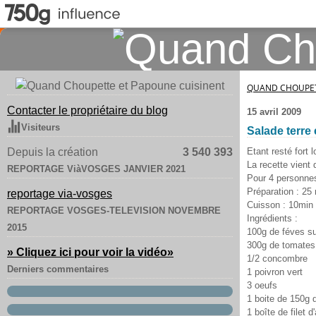
QUAND CHOUPET
Contacter le propriétaire du blog
15 avril 2009
Visiteurs
Salade terre 
Depuis la création
3 540 393
Etant resté fort
La recette vient
REPORTAGE ViàVOSGES JANVIER 2021
Pour 4 personnes
Préparation : 25
reportage via-vosges
Cuisson : 10min
REPORTAGE VOSGES-TELEVISION NOVEMBRE
Ingrédients :
2015
100g de féves s
300g de tomates
» Cliquez ici pour voir la vidéo
»
1/2 concombre
Derniers commentaires
1 poivron vert
3 oeufs
1 boite de 150g 
1 boîte de filet d