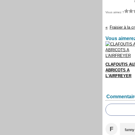
Vous aimez ?
Fraisier à la c
Vous aimerez
CLAFOUTIS AU
ABRICOTS A
L'AIRFREYER
Commentair
F
fanny