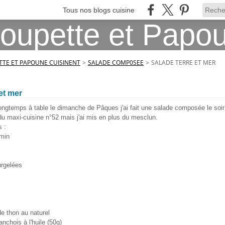
Tous nos blogs cuisine
TE ET PAPOUNE CUISINENT
>
SALADE COMP0SEE
>
SALADE TERRE ET MER
et mer
 longtemps à table le dimanche de Pâques j'ai fait une salade composée le soir
 du maxi-cuisine n°52 mais j'ai mis en plus du mesclun.
 :
 min
urgelées
de thon au naturel
'anchois à l'huile (50g)