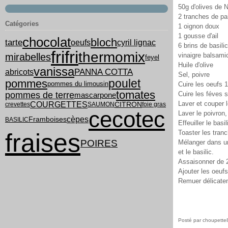
50g d'olives de 
2 tranches de p
Catégories
1 oignon doux
1 gousse d'ail
chocolat
bloch
tarte
cyril lignac
oeufs
6 brins de basilic
frifri
thermomix
mirabelles
vinaigre balsami
feyel
Huile d'olive
vanissa
PANNA COTTA
abricots
Sel, poivre
poulet
pommes
pommes du limousin
Cuire les oeufs 10
tomates
pommes de terre
Cuire les féves s
mascarpone
COURGETTES
Laver et couper l
CITRON
crevettes
SAUMON
foie gras
cecotec
Laver le poivron, 
cèpes
Framboises
BASILIC
Effeuiller le basi
fraises
Toaster les tranc
POIRES
Mélanger dans un 
et le basilic.
Assaisonner de 2 
Ajouter les oeufs
Remuer délicatem
Posté par choupette