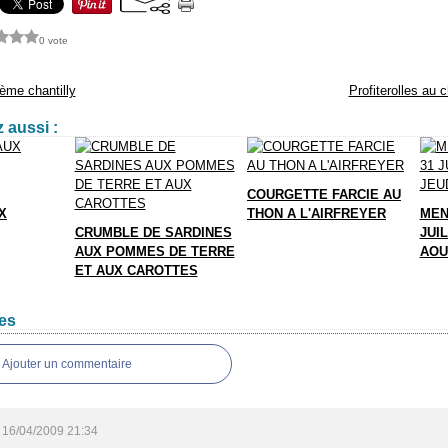
0 vote
rème chantilly
Profiterolles au c
 aussi :
COURGETTE FARCIE AU
X
THON A L'AIRFREYER
MEN
CRUMBLE DE SARDINES
JUIL
AUX POMMES DE TERRE
AOU
ET AUX CAROTTES
es
Ajouter un commentaire
16/04/2009 21:34