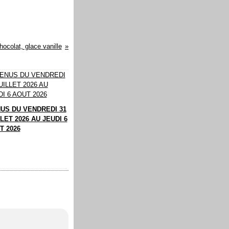
hocolat, glace vanille
US DU VENDREDI 31
LET 2026 AU JEUDI 6
T 2026