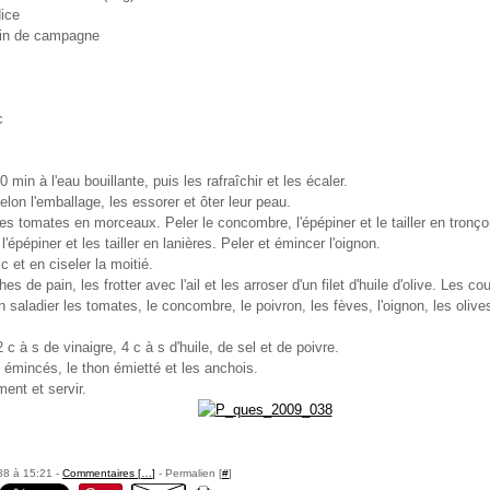
Nice
ain de campagne
c
 min à l'eau bouillante, puis les rafraîchir et les écaler.
elon l'emballage, les essorer et ôter leur peau.
es tomates en morceaux. Peler le concombre, l'épépiner et le tailler en tronço
l'épépiner et les tailler en lanières. Peler et émincer l'oignon.
lic et en ciseler la moitié.
hes de pain, les frotter avec l'ail et les arroser d'un filet d'huile d'olive. Les 
saladier les tomates, le concombre, le poivron, les fèves, l'oignon, les olive
c à s de vinaigre, 4 c à s d'huile, de sel et de poivre.
 émincés, le thon émietté et les anchois.
ent et servir.
88 à 15:21 -
Commentaires [
…
]
- Permalien [
#
]