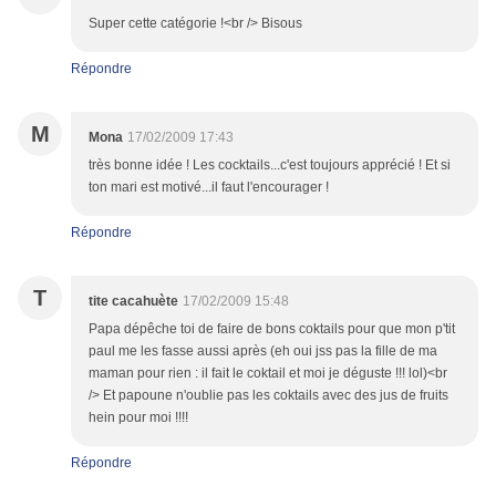
Super cette catégorie !<br /> Bisous
Répondre
M
Mona
17/02/2009 17:43
très bonne idée ! Les cocktails...c'est toujours apprécié ! Et si
ton mari est motivé...il faut l'encourager !
Répondre
T
tite cacahuète
17/02/2009 15:48
Papa dépêche toi de faire de bons coktails pour que mon p'tit
paul me les fasse aussi après (eh oui jss pas la fille de ma
maman pour rien : il fait le coktail et moi je déguste !!! lol)<br
/> Et papoune n'oublie pas les coktails avec des jus de fruits
hein pour moi !!!!
Répondre