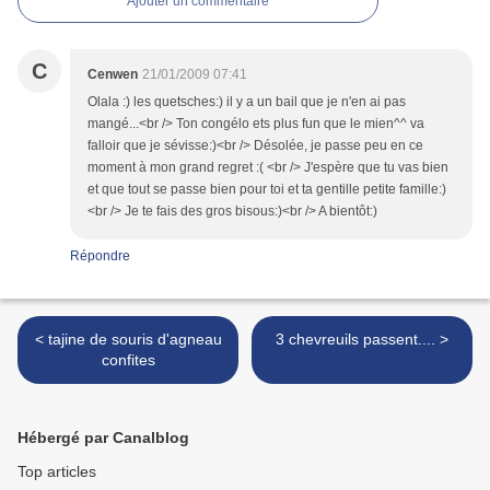
Ajouter un commentaire
C
Cenwen
21/01/2009 07:41
Olala :) les quetsches:) il y a un bail que je n'en ai pas
mangé...<br /> Ton congélo ets plus fun que le mien^^ va
falloir que je sévisse:)<br /> Désolée, je passe peu en ce
moment à mon grand regret :( <br /> J'espère que tu vas bien
et que tout se passe bien pour toi et ta gentille petite famille:)
<br /> Je te fais des gros bisous:)<br /> A bientôt:)
Répondre
< tajine de souris d'agneau
3 chevreuils passent.... >
confites
Hébergé par Canalblog
Top articles