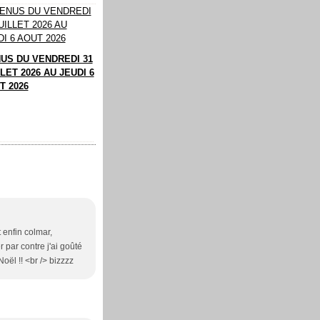
US DU VENDREDI 31
LET 2026 AU JEUDI 6
T 2026
 enfin colmar,
 par contre j'ai goûté
ël !! <br /> bizzzz