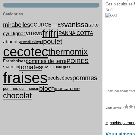
Ces biscuits se 
Noël.
Catégories
vanissa
mirabelles
tarte
COURGETTES
frifri
PANNA COTTA
cyril lignac
CITRON
poulet
abricots
feyel
crevettes
cecotec
thermomix
POIRES
pommes de terre
Framboises
tomates
SAUMON
BASILIC
foie gras
fraises
pommes
oeufs
cèpes
bloch
pommes du limousin
mascarpone
Posté par choupette
chocolat
Vous aimez ?
hachis parmen
Vous aimerez