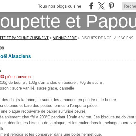
Tous nos blogs cuisine
TE ET PAPOUNE CUISINENT
>
VIENNOISERIE
>
BISCUITS DE NOËL ALSACIENS
08
Noël Alsaciens
h
n
30 pièces environ :
 210g de beurre ; 100g d'amandes en poudre ; 70g de sucre ;
isson : sucre vanillé, sucre glace, cannelle
des doigts la farine, le sucre, les amandes en poudre et le beurre.
nsi obtenue et faire des petites formes à l'emporte-pièce.
 une plaque recouverte de papier sulfurisé beurré.
réalablement chauffé à 200°C pendant 10min environ. (les biscuits ne doivent p
four, décoller les biscuits de la plaque, et les rouler dans le mélange sucre va
lle.
ment refroidir et les conserver dans une boîte hermétique.