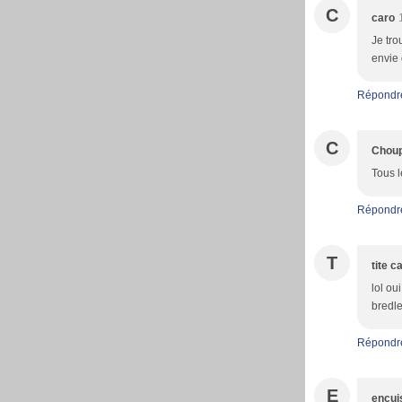
C
caro
Je tro
envie d
Répondr
C
Choup
Tous l
Répondr
T
tite 
lol ou
bredle
Répondr
E
encui