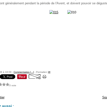
font généralement pendant la période de l'Avent, et doivent pouvoir se déguste
88 à 18:09 -
Commentaires [
…
]
- Permalien [
#
]
0 vote
tier
Spa
 aussi :