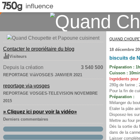
QUAND CHOUPET
Contacter le propriétaire du blog
18 décembre 20
Visiteurs
biscuits de 
Depuis la création
3 540 500
Préparation : 1
Cuisson : 10mi
REPORTAGE ViàVOSGES JANVIER 2021
Ingrédients pour 
280g de farine ;
reportage via-vosges
Pour la fin de cu
REPORTAGE VOSGES-TELEVISION NOVEMBRE
Préparation :
2015
Mélanger du bout 
Etaler la pâte ai
» Cliquez ici pour voir la vidéo
»
Disposez-les sur
Derniers commentaires
Mettre au four p
Dés la sortie du 
dans de la canne
Laisser compléte