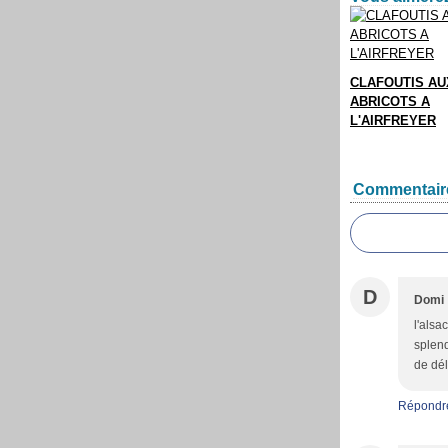
CLAFOUTIS AU
ABRICOTS A
L'AIRFREYER
Commentair
D
Domi
l'alsa
splend
de dél
Répondr