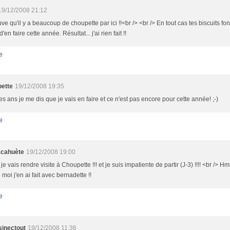
19/12/2008 21:12
uve qu'il y a beaucoup de choupette par ici !!<br /> <br /> En tout cas tes biscuits fon
'en faire cette année. Résultat... j'ai rien fait !!
e
ette
19/12/2008 19:35
es ans je me dis que je vais en faire et ce n'est pas encore pour cette année! ;-)
e
cacahuète
19/12/2008 19:00
i je vais rendre visite à Choupette !!! et je suis impatiente de partir (J-3) !!!! <br /> 
 moi j'en ai fait avec bernadette !!
e
sinectout
19/12/2008 11:36