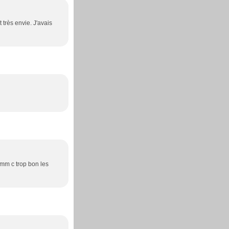
t très envie. J'avais
Hmmm c trop bon les