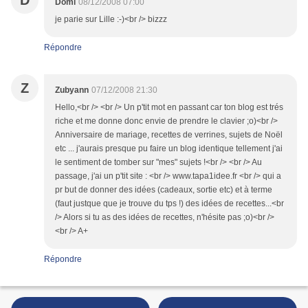
D
Domi
08/12/2008 07:00
je parie sur Lille :-)<br /> bizzz
Répondre
Z
Zubyann
07/12/2008 21:30
Hello,<br /> <br /> Un p'tit mot en passant car ton blog est trés
riche et me donne donc envie de prendre le clavier ;o)<br />
Anniversaire de mariage, recettes de verrines, sujets de Noël
etc ... j'aurais presque pu faire un blog identique tellement j'ai
le sentiment de tomber sur "mes" sujets !<br /> <br /> Au
passage, j'ai un p'tit site : <br /> www.tapa1idee.fr <br /> qui a
pr but de donner des idées (cadeaux, sortie etc) et à terme
(faut justque que je trouve du tps !) des idées de recettes...<br
/> Alors si tu as des idées de recettes, n'hésite pas ;o)<br />
<br /> A+
Répondre