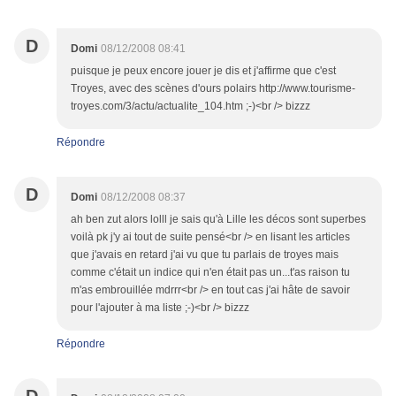
D
Domi
08/12/2008 08:41
puisque je peux encore jouer je dis et j'affirme que c'est
Troyes, avec des scènes d'ours polairs http://www.tourisme-
troyes.com/3/actu/actualite_104.htm ;-)<br /> bizzz
Répondre
D
Domi
08/12/2008 08:37
ah ben zut alors lolll je sais qu'à Lille les décos sont superbes
voilà pk j'y ai tout de suite pensé<br /> en lisant les articles
que j'avais en retard j'ai vu que tu parlais de troyes mais
comme c'était un indice qui n'en était pas un...t'as raison tu
m'as embrouillée mdrrr<br /> en tout cas j'ai hâte de savoir
pour l'ajouter à ma liste ;-)<br /> bizzz
Répondre