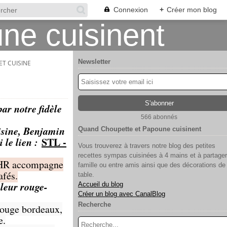
Connexion
+
Créer mon blog
Newsletter
ET CUISINE
ar notre fidèle
566 abonnés
uisine, Benjamin
Quand Choupette et Papoune cuisinent
 le lien :
STL -
Vous trouverez à travers notre blog des petites
recettes sympas cuisinées à 4 mains et à partager
 CHR accompagne
famille ou entre amis ainsi que des décorations de
afés.
table.
uleur rouge-
Accueil du blog
Créer un blog avec CanalBlog
Recherche
rouge bordeaux,
e.