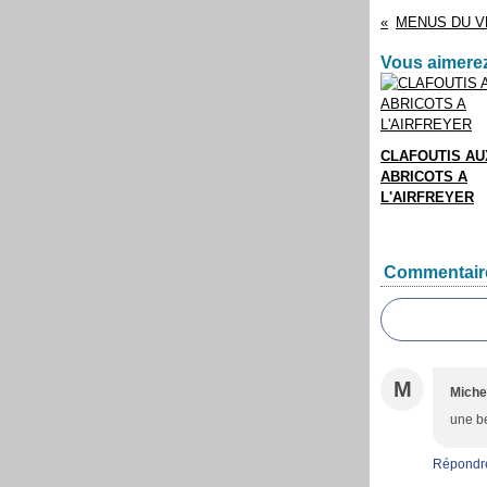
Vous aimerez
CLAFOUTIS AU
ABRICOTS A
L'AIRFREYER
Commentair
M
Miche
une be
Répondr