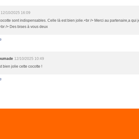
12/10/2025 16:09
cocotte sont indispensables. Celle là est bien jolie.<br /> Merci au partenaire,a qui j
.<br /> Des bises à vous deux
e
oumade
12/10/2025 10:49
t bien jolie cette cocotte !
e
il Canalblog
Top articles
Contact
Signaler un abus
C.G.U.
Cookies et donné