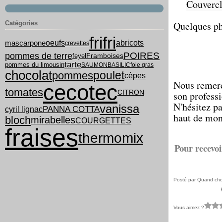
Couvercl
Catégories
Quelques pho
frifri
oeufs
abricots
mascarpone
crevettes
POIRES
pommes de terre
feyel
Framboises
tarte
pommes du limousin
SAUMON
BASILIC
foie gras
chocolat
poulet
pommes
cèpes
Nous remerc
cecotec
tomates
CITRON
son profess
N'hésitez pa
vanissa
PANNA COTTA
cyril lignac
haut de mon 
bloch
mirabelles
COURGETTES
fraises
thermomix
Pour recevoi
Posté par Quand cho
Vous aimez ?