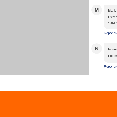
M
Marie
C'est 
visite
Répondr
N
Noun
Elle es
Répondr
Voir le profil de
choupette88
sur le porta