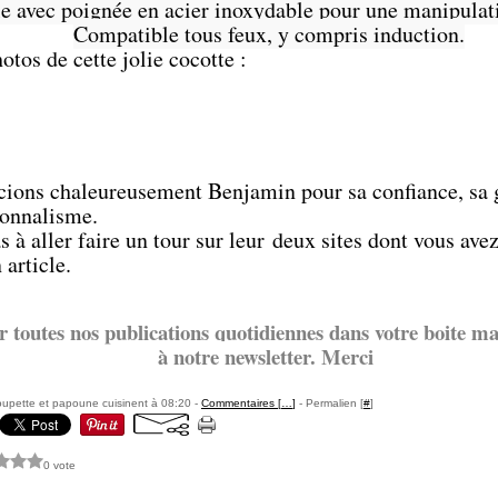
e avec poignée en acier inoxydable pour une manipulati
Compatible tous feux, y compris induction.
tos de cette jolie cocotte :
ions chaleureusement Benjamin pour sa confiance, sa g
ionnalisme.
s à aller faire un tour sur leur deux sites dont vous avez
article.
r toutes nos publications quotidiennes dans votre boite mai
à notre newsletter. Merci
upette et papoune cuisinent à 08:20 -
Commentaires [
…
]
- Permalien [
#
]
0 vote