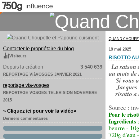
QUAND CHOUPET
Contacter le propriétaire du blog
18 mai 2025
Visiteurs
RISOTTO AU
La saison 
Depuis la création
3 540 639
au mois de 
REPORTAGE ViàVOSGES JANVIER 2021
Si vous a
reportage via-vosges
Jacques 
risotto a
REPORTAGE VOSGES-TELEVISION NOVEMBRE
2015
Source : in
» Cliquez ici pour voir la vidéo
»
Pour le riso
Derniers commentaires
Ingrédients
beurre - 10g
720g d'eau -