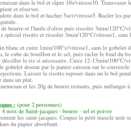
armesan dans le bol et râper 10s/vitesse10. Transvaser 
pient et réserver.
alote dans le bol et hacher 5sev/vitesse5. Racler les par
spatule.
de beurre et l'huile d'olive puis rissoler 3min/120°C/vi
iz spécial risotto et rissoler 3min/120°C/vitesse1, sans 
in blanc et cuire 1min/100°c/vitesse1, sans le gobelet d
u, le cube de bouillon et le sel, puis racler le fond du bol
 décoller le riz si nécessaire. Cuire 12-13min/100°C/vi
e gobelet doseur par le panier cuisson sur le couvercle
rojections. Laisser le risotto reposer dans un le bol pen
r dans un plat.
armesan et les 20g de beurre restants, puis mélanger à 
cques :
(pour 2 personnes)
: 4 noix de Saint-jacques - beurre - sel et poivre
ement les saint-jacques. Coupez le petit muscle noir su
dans du papier absorbant.