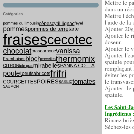
Mettre le p
dans un réci
Catégories
Mettre l'éch
l'aide de la 
cyril lignac
cèpes
pommes du limousin
feyel
Ajouter 20g 
pommes
tarte
pommes de terre
fraises
Ajouter le r
cecotec
doseur.
Ajouter le v
chocolat
vanissa
mascarpone
Ajouter l'ea
thermomix
bloch
Framboises
crevettes
spatule pour
mirabelles
PANNA COTTA
CITRON
foie gras
remplaçant l
frifri
poulet
oeufs
abricots
éviter les p
le transvase
tomates
POIRES
COURGETTES
BASILIC
Ajouter le p
SAUMON
spatule.
Les Saint-Ja
I
ngrédients
Rincez brièv
Séchez-les 