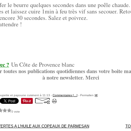
ffer le beurre quelques secondes dans une poêle chaude.
s et laissez cuire 1min à feu très vif sans secouer. Reto
 encore 30 secondes. Salez et poivrez.
attendre !
ec ?
Un Côte de Provence blanc
r toutes nos publications quotidiennes dans votre boite mai
à notre newsletter. Merci
upette et papoune cuisinent à 11:13 -
Commentaires [
…
]
- Permalien [
#
]
0 vote
ERTES A L'HUILE AUX COPEAUX DE PARMESAN
TO