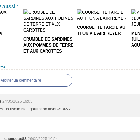
 aussi :
COURGETTE FARCIE AU
X
THON A L'AIRFREYER
MEN
CRUMBLE DE SARDINES
JUIL
AUX POMMES DE TERRE
AOU
ET AUX CAROTTES
es
Ajouter un commentaire
s
24/05/2025 19:03
est un risotto bien gourmand !!!<br /> Bizzz.
e
choupette88
26/05/2025 10:54