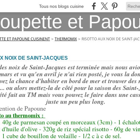
Tous nos blogs cuisine
TE ET PAPOUNE CUISINENT
>
THERMOMIX
>
RISOTTO AUX NOIX DE SAINT-JA
X NOIX DE SAINT-JACQUES
des noix de Saint-Jacques est terminée mais nous avion
mars et vu qu'en avril je n'ai rien posté, je vous la d
vez la chance d'habiter en bord de mer et trouver des 
... ou alors mettez-la de côté pour la saison des Saint-
 été fait au TM mais vous pouvez le faire dans une cass
juste un peu plus long.
vention de Papoune
tto au thermomix :
: 40g de parmesan coupé en morceaux (3cm) - 1 échalot
 d'huile d'olive - 320g de riz spécial risotto - 60g de vi
 1 cube de bouillon de volaille - 1/2 c à c de sel.