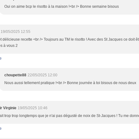
Oui on aime bcp le risotto à la maison !<br /> Bonne semaine bisous
19/05/2025 12:55
et délicieuse recette <br /> Toujours au TM le risotto ! Avec des St Jacques ce doit êt
es à vous 2
e
choupette88
22/05/2025 12:00
Nous aussi tellement pratique !<br /> Bonne journée à toi bisous de nous deux
r Virginie
19/05/2025 10:46
ait trop trop longtemps que je n'ai pas dégusté de noix de St-Jacques ! Tu me donn
e