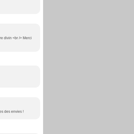
re divin <br /> Merci
es des envies !