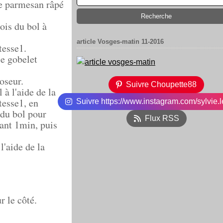
le parmesan râpé
ois du bol à
article Vosges-matin 11-2016
tesse1.
le gobelet
oseur.
Suivre Choupette88
 à l'aide de la
tesse1, en
Suivre https://www.instagram.com/sylvie.l
 du bol pour
Flux RSS
dant 1min, puis
l'aide de la
r le côté.