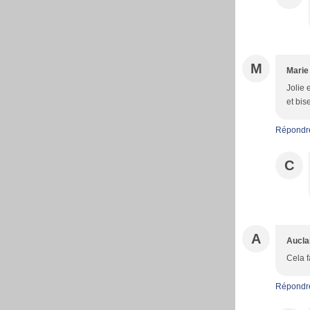
M
Marie
Jolie 
et bis
Répondr
C
A
Auclai
Cela f
Répondr