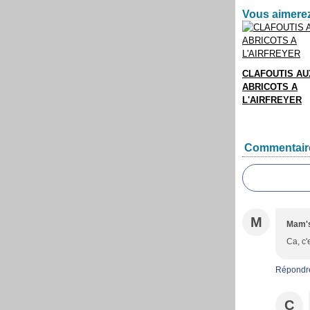
Vous aimerez
CLAFOUTIS AU
ABRICOTS A
L'AIRFREYER
Commentair
M
Mam'
Ca, c'
Répondr
C