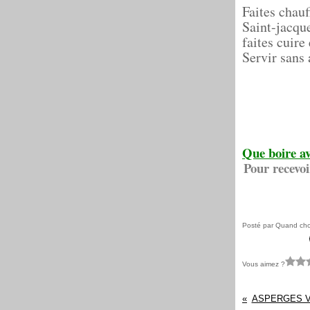
Faites chau
Saint-jacque
faites cuire
Servir sans 
Que boire av
Pour recevoi
Posté par Quand cho
Vous aimez ?
ASPERGES V