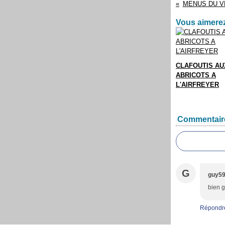
MENUS DU VE
Vous aimerez
CLAFOUTIS AU
ABRICOTS A
L'AIRFREYER
Commentair
G
guy5
bien g
Répondr