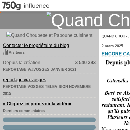
QUAND CHOUPET
Contacter le propriétaire du blog
2 mars 2025
Visiteurs
ENCORE GA
Depuis pl
Depuis la création
3 540 393
REPORTAGE ViàVOSGES JANVIER 2021
Ustensiles 
reportage via-vosges
REPORTAGE VOSGES-TELEVISION NOVEMBRE
Basé en Als
2015
satisfac
restaurant. I
» Cliquez ici pour voir la vidéo
»
qu'ils pui
Derniers commentaires
Plusieurs 
Ne
Nous avons r