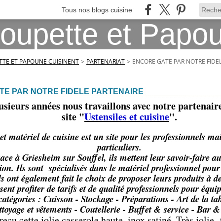
Tous nos blogs cuisine
TE ET PAPOUNE CUISINENT
>
PARTENARIAT
>
ENCORE GATE PAR NOTRE FIDE
TE PAR NOTRE FIDELE PARTENAIRE
usieurs années nous travaillons avec notre partenai
site "
Ustensiles et cuisine
".
et matériel de cuisine est un site pour les professionnels ma
particuliers.
ace à Griesheim sur Souffel, ils mettent leur savoir-faire au
tion. Ils sont spécialisés dans le matériel professionnel pour 
ls ont également fait le choix de proposer leurs produits à de
ssent profiter de tarifs et de qualité professionnels pour équip
catégories : Cuisson - Stockage - Préparations - Art de la tabl
ttoyage et vêtements - Coutellerie - Buffet & service - Bar 
eçu cette jolie casserole haute, inox satiné. Très jolie, 