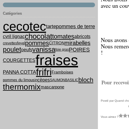
avec un cou
Catégories
cecotec
tarte
pommes de terre
chocolat
tomates
cyril lignac
abricots
Nous avons d
pommes
mirabelles
feyel
CITRON
crevettes
Nous remerc
vanissa
poulet
POIRES
oeufs
foie gras
!
fraises
COURGETTES
frifri
PANNA COTTA
Framboises
bloch
cèpes
pommes du limousin
SAUMON
BASILIC
Pour recevoi
thermomix
mascarpone
Posté par Quand chou
Vous aimez ?