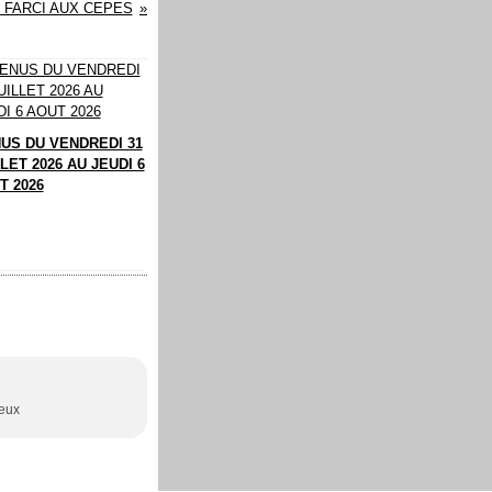
 FARCI AUX CEPES
US DU VENDREDI 31
LET 2026 AU JEUDI 6
T 2026
deux