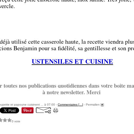
vercle.
éjà utilisé cette casserole haute, la recette viendra plus 
ions Benjamin pour sa fidélité, sa gentillesse et son p
USTENSILES ET CUISINE
r toutes nos publications quotidiennes dans votre boite mai
à notre newsletter. Merci
pette et papoune cuisinent ... à 07:00 -
Commentaires [
…
]
- Permalien [
#
]
0 vote