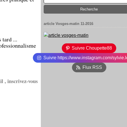
article Vosges-matin 11-2016
tard ...
rofessionnalisme
Suivre Choupette88
Suivre https://www.instagram.com/sylvie.l
Flux RSS
l , inscrivez-vous