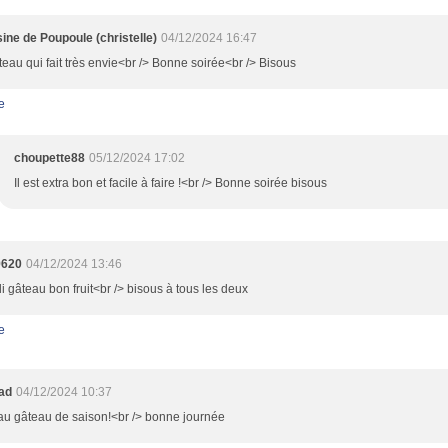
sine de Poupoule (christelle)
04/12/2024 16:47
eau qui fait très envie<br /> Bonne soirée<br /> Bisous
e
choupette88
05/12/2024 17:02
Il est extra bon et facile à faire !<br /> Bonne soirée bisous
9620
04/12/2024 13:46
oli gâteau bon fruit<br /> bisous à tous les deux
e
oad
04/12/2024 10:37
au gâteau de saison!<br /> bonne journée