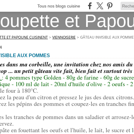
Tous nos blogs cuisine
TE ET PAPOUNE CUISINENT
>
VIENNOISERIE
>
GÂTEAU INVISIBLE AUX POMME
4
VISIBLE AUX POMMES
 dans ma corbeille, une invitation chez nos amis du th
op ... un petit gâteau vite fait, bien fait et surtout très
s
: 4 pommes type Golden - 80g de farine - 60g de sucre
que - 100 ml de lait - 20ml d'huile d'olive - 2 oeufs - 2
le four à 180°C.
ez la peau d'un citron et pressez le jus des deux citrons
irez les pépins des pommes et coupez-les en tranches fin
es les tranches de pommes dans un saladier et arrosez-l
ervez.
âte en fouettant les oeufs et l'huile, le lait, le sucre et 