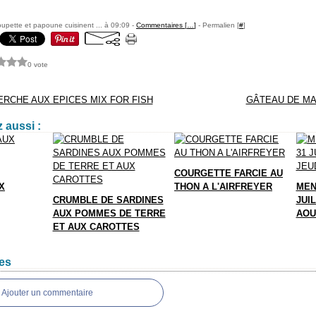
pette et papoune cuisinent ... à 09:09 -
Commentaires [
…
]
- Permalien [
#
]
0 vote
ERCHE AUX EPICES MIX FOR FISH
GÂTEAU DE M
 aussi :
COURGETTE FARCIE AU
X
THON A L'AIRFREYER
MEN
CRUMBLE DE SARDINES
JUIL
AUX POMMES DE TERRE
AOU
ET AUX CAROTTES
es
Ajouter un commentaire