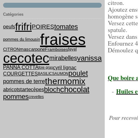
citron.
Ajoutez ensu
Catégories
homogène s
Versez cett
frifri
tomates
POIRES
oeufs
spatule.
fraises
Versez dans 
pommes du limousin
Enfournez 
Démoulez qu
mascarpone
feyel
CITRON
Framboises
cecotec
vanissa
mirabelles
PANNA COTTA
cyril lignac
foie gras
poulet
COURGETTES
BASILIC
SAUMON
Que boire a
thermomix
pommes de terre
chocolat
bloch
tarte
abricots
cèpes
Huiles e
-
pommes
crevettes
Pour recevoi