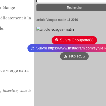
n mélange
élicatement à la
article Vosges-matin 11-2016
le.
Suivre Choupette88
Suivre https://www.instagram.com/sylvie.l
Flux RSS
ce vierge extra
, inscrivez-vous à