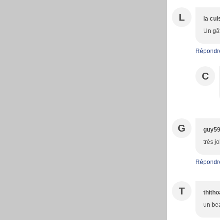
L
la cui
Un gât
Répondr
C
G
guy5
très j
Répondr
T
thith
un be