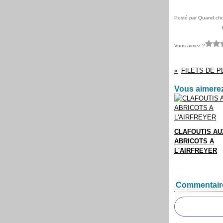
Posté par Quand chou
Vous aimez ?
FILETS DE P
Vous aimerez
CLAFOUTIS AU
ABRICOTS A
L'AIRFREYER
Commentair