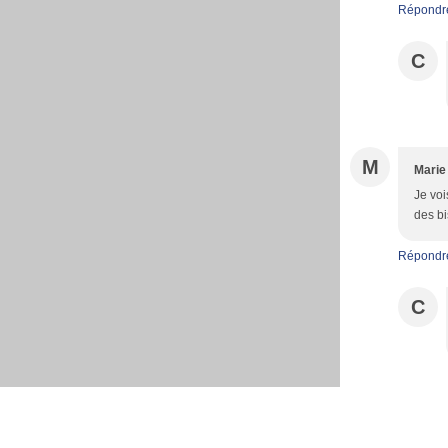
Répondr
C
M
Marie
Je voi
des bi
Répondr
C