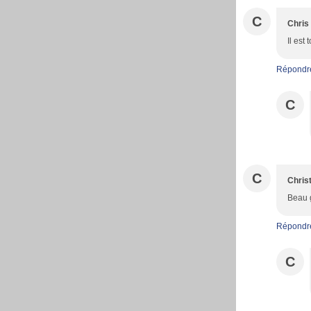
C
Chris
Il est t
Répondr
C
C
Christ
Beau 
Répondr
C