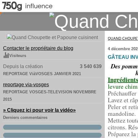
QUAND CHOUPET
Contacter le propriétaire du blog
4 décembre 202
Visiteurs
GÂTEAU IN
Des pommes
Depuis la création
3 540 639
h
REPORTAGE ViàVOSGES JANVIER 2021
Ingrédient
reportage via-vosges
levure chimi
Préchauffer 
REPORTAGE VOSGES-TELEVISION NOVEMBRE
Lavez et râp
2015
Peler et ret
» Cliquez ici pour voir la vidéo
»
mandoline.
Derniers commentaires
Mettez tout
citrons. Rés
Préparez la p