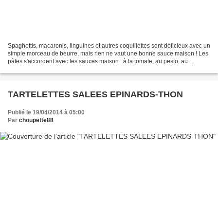
Spaghettis, macaronis, linguines et autres coquillettes sont délicieux avec un
simple morceau de beurre, mais rien ne vaut une bonne sauce maison ! Les
pâtes s'accordent avec les sauces maison : à la tomate, au pesto, au
fromage, à la crème ... mais avec...
TARTELETTES SALEES EPINARDS-THON
Publié le 19/04/2014 à 05:00
Par
choupette88