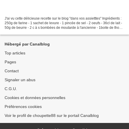
J'ai vu cette délicieuse recette sur le blog "dans vos assietttes" Ingrédients :
250g de farine - 1 sachet de levure - 1 pincée de sel - 2 oeufs - 36cl de lait -
50g de beurre - 2 c à s bombées de moutarde à l'ancienne - 1boite de thon
au naturel (140g)...
Hébergé par Canalblog
Top articles
Pages
Contact
Signaler un abus
C.G.U.
Cookies et données personnelles
Préférences cookies
Voir le profil de choupette88 sur le portail Canalblog