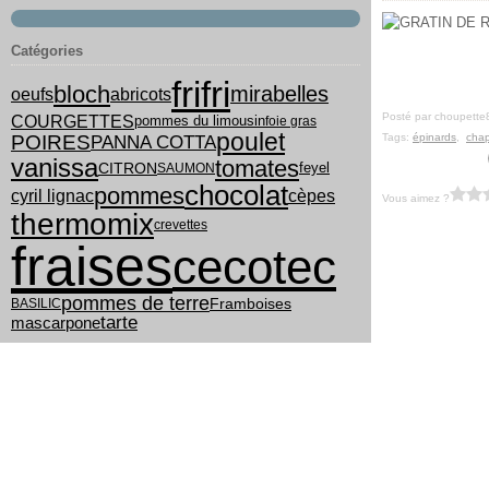
Catégories
frifri
bloch
mirabelles
oeufs
abricots
Posté par choupette
COURGETTES
pommes du limousin
foie gras
poulet
POIRES
PANNA COTTA
Tags:
épinards
,
chap
vanissa
tomates
feyel
CITRON
SAUMON
chocolat
pommes
cyril lignac
cèpes
Vous aimez ?
thermomix
crevettes
fraises
cecotec
pommes de terre
Framboises
BASILIC
tarte
mascarpone