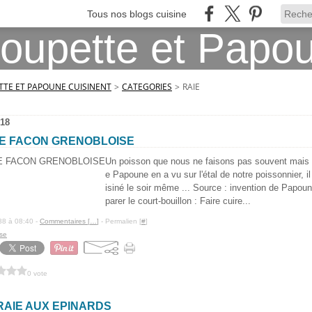
Tous nos blogs cuisine
TE ET PAPOUNE CUISINENT
>
CATEGORIES
>
RAIE
18
IE FACON GRENOBLOISE
Un poisson que nous ne faisons pas souvent mais 
e Papoune en a vu sur l'étal de notre poissonnier, il
isiné le soir même ... Source : invention de Pap
parer le court-bouillon : Faire cuire...
88 à 08:40 -
Commentaires [
…
]
- Permalien [
#
]
ise
0 vote
RAIE AUX EPINARDS