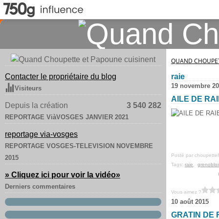
QUAND CHOUPET
Contacter le propriétaire du blog
raie
19 novembre 20
Visiteurs
AILE DE RA
Depuis la création
3 540 282
REPORTAGE ViàVOSGES JANVIER 2021
reportage via-vosges
REPORTAGE VOSGES-TELEVISION NOVEMBRE
Posté par choupette
2015
Tags:
raie
,
grenoblo
» Cliquez ici pour voir la vidéo
»
Derniers commentaires
Vous aimez ?
10 août 2015
GRATIN DE 