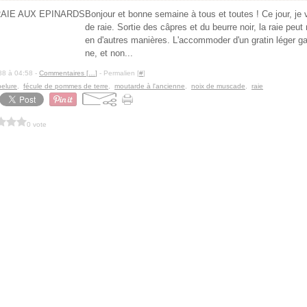
Bonjour et bonne semaine à tous et toutes ! Ce jour, je
de raie. Sortie des câpres et du beurre noir, la raie peut
en d'autres manières. L'accommoder d'un gratin léger ga
ne, et non...
88 à 04:58 -
Commentaires [
…
]
- Permalien [
#
]
elure
,
fécule de pommes de terre
,
moutarde à l'ancienne
,
noix de muscade
,
raie
0 vote