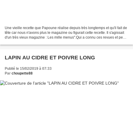
Une vieille recette que Papoune réalise depuis très longtemps et qu'il fait de
tête car nous n'avons plus le magazine ou figurait cette recette. Il s'agissait
d'un très vieux magazine : Les mille menus".Qui a connu ces revues et peut-
être les avez-vous...
LAPIN AU CIDRE ET POIVRE LONG
Publié le 15/02/2019 à 07:33
Par
choupette88