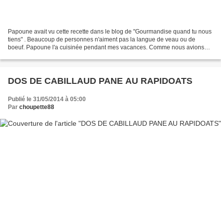
Papoune avait vu cette recette dans le blog de "Gourmandise quand tu nous
tiens" . Beaucoup de personnes n'aiment pas la langue de veau ou de
boeuf. Papoune l'a cuisinée pendant mes vacances. Comme nous avions
notre petite fille à la maison, j'avais prévu...
DOS DE CABILLAUD PANE AU RAPIDOATS
Publié le 31/05/2014 à 05:00
Par
choupette88