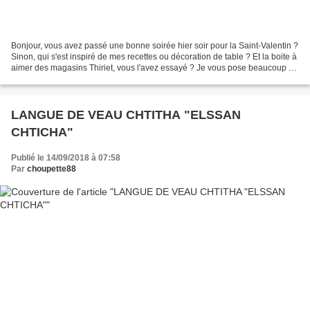
Bonjour, vous avez passé une bonne soirée hier soir pour la Saint-Valentin ?
Sinon, qui s'est inspiré de mes recettes ou décoration de table ? Et la boite à
aimer des magasins Thiriet, vous l'avez essayé ? Je vous pose beaucoup de
question ce matin ......
LANGUE DE VEAU CHTITHA "ELSSAN
CHTICHA"
Publié le 14/09/2018 à 07:58
Par
choupette88