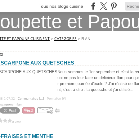
Tous nos blogs cuisine
TE ET PAPOUNE CUISINENT
>
CATEGORIES
>
FLAN
22
ASCARPONE AUX QUETSCHES
Nous sommes le 1er septembre et c'est la ren
uoi ne pas leur faire un délicieux flan pour qu
r première journée d'école ? J'ai réalisé ce fl
nt, c'est à dire : la quetsche et j'ai utilisé...
88 à 07:32 -
Commentaires [
…
]
- Permalien [
#
]
scarpone
,
flan
0 vote
-FRAISES ET MENTHE