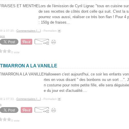
Lors de l'émission de Cyril Lignac "tous en cuisine su
de ses recettes de côtés dont celle qui suit. C'est la 
pourrez vous aussi, réaliser ce très bon flan ! Pour 4 
: 150g de fraises...
88 à 07:35 -
Commentaires [
…
]
- Permalien [
#
]
coco
0 vote
TIMARRON A LA VANILLE
Halloween c'est aujourd'hui, ce soir les enfants vo
rtes en vous disant " des bonbons ou un sort ...".
n costume pour notre petite fille, elle sera déguisée 
e du jour est d'actualité....
88 à 07:33 -
Commentaires [
…
]
- Permalien [
#
]
on
0 vote