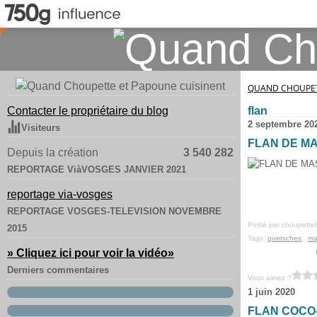
QUAND CHOUPET
Contacter le propriétaire du blog
flan
2 septembre 20
Visiteurs
FLAN DE M
Depuis la création
3 540 282
REPORTAGE ViàVOSGES JANVIER 2021
reportage via-vosges
REPORTAGE VOSGES-TELEVISION NOVEMBRE
Posté par choupette
2015
Tags:
quetsches
,
ma
» Cliquez ici pour voir la vidéo
»
Derniers commentaires
Vous aimez ?
1 juin 2020
FLAN COCO