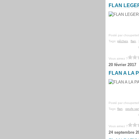
FLAN LEGE
Posté par choupette
Tags:
pêches
,
flan
,
Vous aimez ?
20 février 2017
FLAN A LA 
Posté par choupette
Tags:
flan
,
oeufs van
Vous aimez ?
24 septembre 2