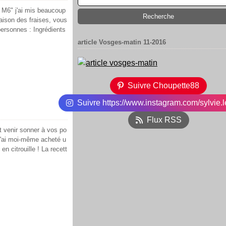
r M6" j'ai mis beaucoup
saison des fraises, vous
personnes : Ingrédients
article Vosges-matin 11-2016
Suivre Choupette88
Suivre https://www.instagram.com/sylvie.l
Flux RSS
nt venir sonner à vos po
 J'ai moi-même acheté u
en citrouille ! La recett