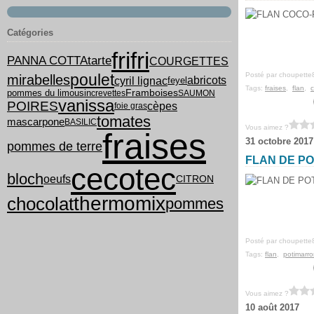
Catégories
frifri
PANNA COTTA
tarte
COURGETTES
poulet
Posté par choupette
mirabelles
cyril lignac
abricots
feyel
Tags:
fraises
,
flan
,
pommes du limousin
Framboises
crevettes
SAUMON
vanissa
POIRES
cèpes
foie gras
tomates
mascarpone
BASILIC
Vous aimez ?
fraises
31 octobre 2017
pommes de terre
FLAN DE PO
cecotec
bloch
oeufs
CITRON
thermomix
chocolat
pommes
Posté par choupette
Tags:
flan
,
potimarr
Vous aimez ?
10 août 2017