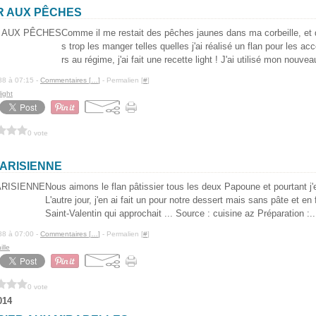
R AUX PÊCHES
Comme il me restait des pêches jaunes dans ma corbeille, et
s trop les manger telles quelles j'ai réalisé un flan pour les a
rs au régime, j'ai fait une recette light ! J'ai utilisé mon nouve
88 à 07:15 -
Commentaires [
…
]
- Permalien [
#
]
light
0 vote
PARISIENNE
Nous aimons le flan pâtissier tous les deux Papoune et pourtant j'e
L'autre jour, j'en ai fait un pour notre dessert mais sans pâte et en
Saint-Valentin qui approchait ... Source : cuisine az Préparation :..
88 à 07:00 -
Commentaires [
…
]
- Permalien [
#
]
ille
0 vote
014