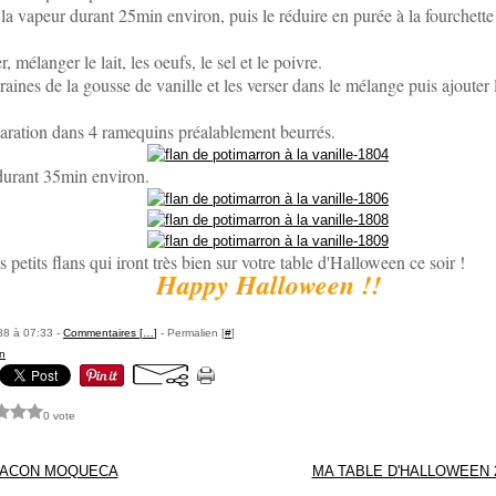
 la vapeur durant 25min environ, puis le réduire en purée à la fourchette
, mélanger le lait, les oeufs, le sel et le poivre.
raines de la gousse de vanille et les verser dans le mélange puis ajouter 
paration dans 4 ramequins préalablement beurrés.
durant 35min environ.
s petits flans qui iront très bien sur votre table d'Halloween ce soir !
Happy Halloween !!
88 à 07:33 -
Commentaires [
…
]
- Permalien [
#
]
on
0 vote
FACON MOQUECA
MA TABLE D'HALLOWEEN 