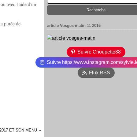
 ou avec l'aide d'un
la purée de
article Vosges-matin 11-2016
Suivre Choupette88
Suivre https://www.instagram.com/sylvie.l
Flux RSS
2017 ET SON MENU