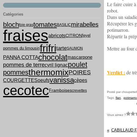
Le faire cuire à
robot.
Catégories
Dans un saladier
Récupérer les g
bloch
tomates
mirabelles
foie gras
BASILIC
potimarron.
fraises
abricots
feyel
Répartir la pré
CITRON
frifri
tarte
Mettre au four 
pommes du limousin
SAUMON
chocolat
PANNA COTTA
mascarpone
poulet
pommes de terre
cyril lignac
thermomix
pommes
Verdict :
POIRES
de trè
vanissa
COURGETTES
oeufs
cèpes
cecotec
Framboises
crevettes
Posté par choupette
Tags:
flan
,
potimarr
Vous aimez ?
CABILLAUD 