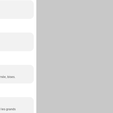
rnée, bises.
l les grands