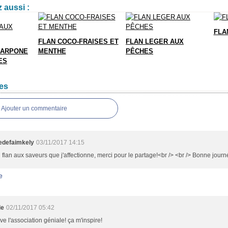
 aussi :
FLA
FLAN COCO-FRAISES ET
FLAN LEGER AUX
CARPONE
MENTHE
PÊCHES
ES
es
Ajouter un commentaire
edefaimkely
03/11/2017 14:15
i flan aux saveurs que j'affectionne, merci pour le partage!<br /> <br /> Bonne jour
e
le
02/11/2017 05:42
uve l'association géniale! ça m'inspire!