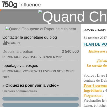
QUAND CHOUPET
Contacter le propriétaire du blog
31 octobre 2017
Visiteurs
FLAN DE PO
Halloween c'
Depuis la création
3 540 500
REPORTAGE ViàVOSGES JANVIER 2021
J'ai m
La recette du
reportage via-vosges
REPORTAGE VOSGES-TELEVISION NOVEMBRE
Source : Livre 
2015
centrale de Del
Pour 4 personn
» Cliquez ici pour voir la vidéo
»
Ingrédients
:
4
Derniers commentaires
Progression :
Préchauffer le 
Laver, éplucher