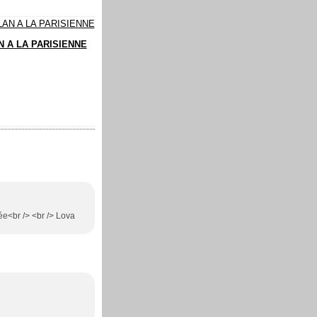
N A LA PARISIENNE
née<br /> <br /> Lova