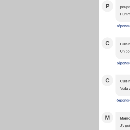
P
poupo
Humm v
Répondr
C
Cuisi
Un bon
Répondr
C
Cuisi
Voilà 
Répondr
M
Mamo
J'y go