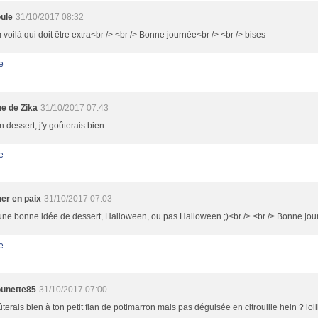
ule
31/10/2017 08:32
oilà qui doit être extra<br /> <br /> Bonne journée<br /> <br /> bises
e
ne de Zika
31/10/2017 07:43
 dessert, j'y goûterais bien
e
ner en paix
31/10/2017 07:03
une bonne idée de dessert, Halloween, ou pas Halloween ;)<br /> <br /> Bonne jou
e
unette85
31/10/2017 07:00
ûterais bien à ton petit flan de potimarron mais pas déguisée en citrouille hein ? loll