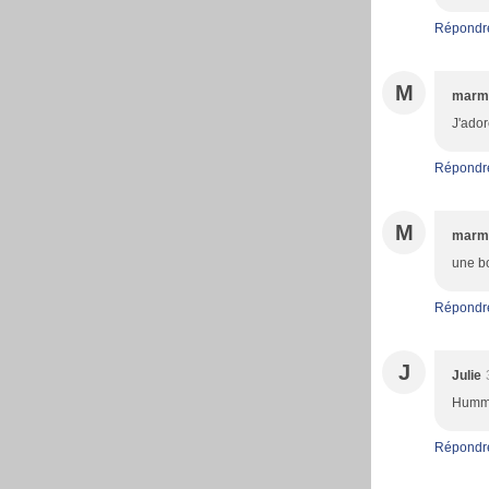
Répondr
M
marm
J'ador
Répondr
M
marmi
une b
Répondr
J
Julie
Humm q
Répondr