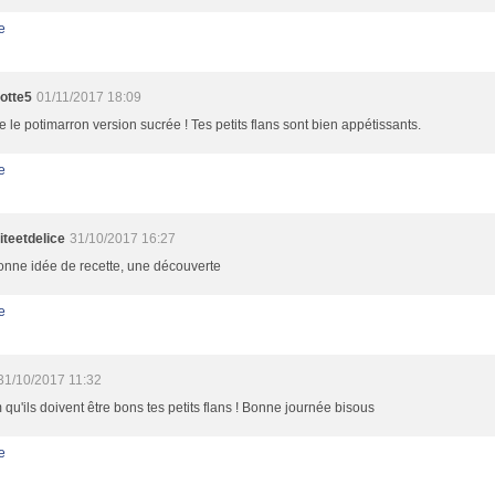
e
otte5
01/11/2017 18:09
e le potimarron version sucrée ! Tes petits flans sont bien appétissants.
e
teetdelice
31/10/2017 16:27
onne idée de recette, une découverte
e
31/10/2017 11:32
u'ils doivent être bons tes petits flans ! Bonne journée bisous
e