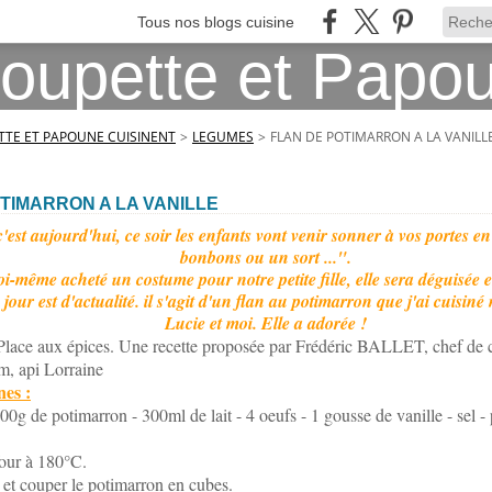
Tous nos blogs cuisine
TE ET PAPOUNE CUISINENT
>
LEGUMES
>
FLAN DE POTIMARRON A LA VANILL
TIMARRON A LA VANILLE
est aujourd'hui, ce soir les enfants vont venir sonner à vos portes en
bonbons ou un sort ...".
oi-même acheté un costume pour notre petite fille, elle sera déguisée en
 jour est d'actualité. il s'agit d'un flan au potimarron que j'ai cuisin
Lucie et moi. Elle a adorée !
Place aux épices. Une recette proposée par Frédéric BALLET, chef de cu
m, api Lorraine
es :
00g de potimarron - 300ml de lait - 4 oeufs - 1 gousse de vanille - sel -
four à 180°C.
 et couper le potimarron en cubes.