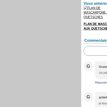
Vous aimerez
FLAN DE MAS
AUX QUETSCH
Commentair
G
Grain
Un jol
Répondr
G
gridel
je tro