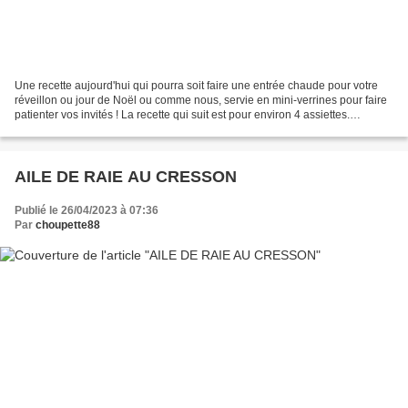
Une recette aujourd'hui qui pourra soit faire une entrée chaude pour votre
réveillon ou jour de Noël ou comme nous, servie en mini-verrines pour faire
patienter vos invités ! La recette qui suit est pour environ 4 assiettes.
Préparation : Emincer 1/2...
AILE DE RAIE AU CRESSON
Publié le 26/04/2023 à 07:36
Par
choupette88