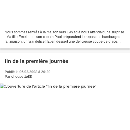
Nous sommes rentrés à la maison vers 19h et là nous attendait une surprise
: Ma fille Emeline et son copain Paul préparaient le repas des hamburgers
fait maison, un vrai délice!! Et en dessert une délicieuse coupe de glace
vanille-chocolat que ma fille...
fin de la première journée
Publié le 06/03/2008 à 20:20
Par
choupette88