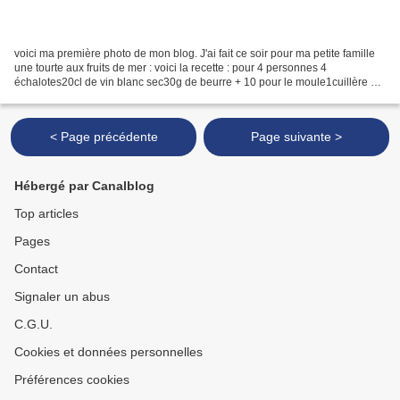
voici ma première photo de mon blog. J'ai fait ce soir pour ma petite famille
une tourte aux fruits de mer : voici la recette : pour 4 personnes 4
échalotes20cl de vin blanc sec30g de beurre + 10 pour le moule1cuillère à
soupe de farine25cl de crème fraîche...
< Page précédente
Page suivante >
Hébergé par Canalblog
Top articles
Pages
Contact
Signaler un abus
C.G.U.
Cookies et données personnelles
Préférences cookies