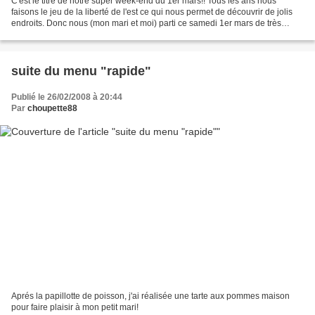
C'est le titre de notre super week-end du 1er mars!! Tous les ans nous
faisons le jeu de la liberté de l'est ce qui nous permet de découvrir de jolis
endroits. Donc nous (mon mari et moi) parti ce samedi 1er mars de très
bonne heure car il y a tout de...
suite du menu "rapide"
Publié le 26/02/2008 à 20:44
Par
choupette88
Aprés la papillotte de poisson, j'ai réalisée une tarte aux pommes maison
pour faire plaisir à mon petit mari!