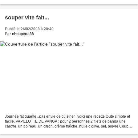
souper vite fait...
Publié le 26/02/2008 à 20:40
Par
choupette88
Journée fatiguante...pas envie de cuisiner...voici une recette toute simple et
facile. PAPILLOTTE DE PANGA : pour 2 personnes 2 filets de panga une
carotte, un poireau, un citron, crème fraîche, huile d'olive, sel, poivre Couper
la carotte en batonnet,...