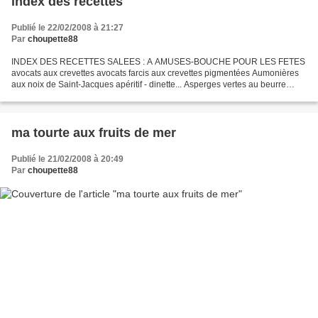
index des recettes
Publié le 22/02/2008 à 21:27
Par
choupette88
INDEX DES RECETTES SALEES : A AMUSES-BOUCHE POUR LES FETES
avocats aux crevettes avocats farcis aux crevettes pigmentées Aumonières
aux noix de Saint-Jacques apéritif - dinette... Asperges vertes au beurre
d'agrumes ASSIETTE FRUITS DE MER aumônières au...
ma tourte aux fruits de mer
Publié le 21/02/2008 à 20:49
Par
choupette88