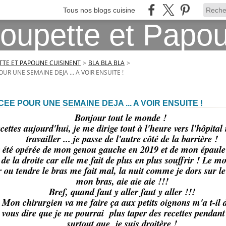
Tous nos blogs cuisine
TE ET PAPOUNE CUISINENT
>
BLA BLA BLA
>
UR UNE SEMAINE DEJA ... A VOIR ENSUITE !
EE POUR UNE SEMAINE DEJA ... A VOIR ENSUITE !
Bonjour tout le monde !
cettes aujourd'hui, je me dirige tout à l'heure vers l'hôpita
travailler ... je passe de l'autre côté de la barrière !
r été opérée de mon genou gauche en 2019 et de mon épaul
r de la droite car elle me fait de plus en plus souffrir ! Le
ou tendre le bras me fait mal, la nuit comme je dors sur le 
mon bras, aie aie aie !!!
Bref, quand faut y aller faut y aller !!!
Mon chirurgien va me faire ça aux petits oignons m'a t-il di
 vous dire que je ne pourrai plus taper des recettes pendan
surtout que je suis droitère !