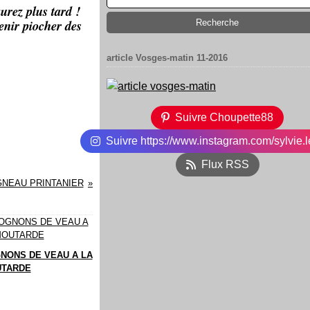
urez plus tard !
enir piocher des
article Vosges-matin 11-2016
Suivre Choupette88
Suivre https://www.instagram.com/sylvie.l
Flux RSS
GNEAU PRINTANIER
NONS DE VEAU A LA
TARDE