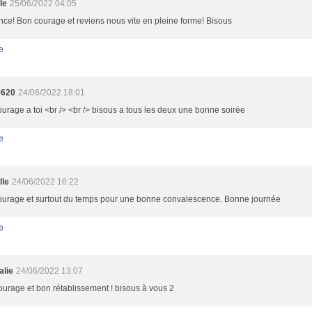
le
25/06/2022 04:05
ce! Bon courage et reviens nous vite en pleine forme! Bisous
e
9620
24/06/2022 18:01
urage a toi <br /> <br /> bisous a tous les deux une bonne soirée
e
lle
24/06/2022 16:22
ourage et surtout du temps pour une bonne convalescence. Bonne journée
e
alie
24/06/2022 13:07
urage et bon rétablissement ! bisous à vous 2