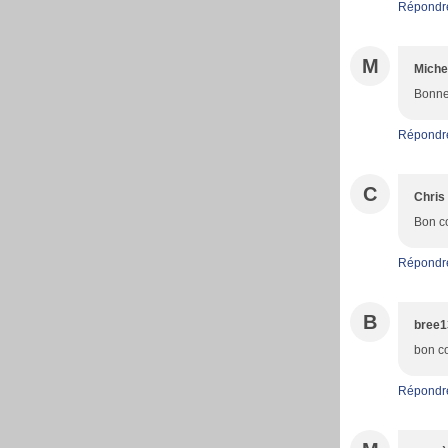
Répondr
M
Miche
Bonne
Répondr
C
Chris
Bon c
Répondr
B
bree1
bon c
Répondr