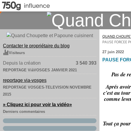
QUAND CHOUPET
PAUSE FORCEE PO
Contacter le propriétaire du blog
27 juin 2022
Visiteurs
PAUSE FORC
Depuis la création
3 540 393
REPORTAGE ViàVOSGES JANVIER 2021
Pas de re
reportage via-vosges
Aprés avoi
REPORTAGE VOSGES-TELEVISION NOVEMBRE
c'est au tou
2015
comme lever 
» Cliquez ici pour voir la vidéo
»
Derniers commentaires
Tout ça pour