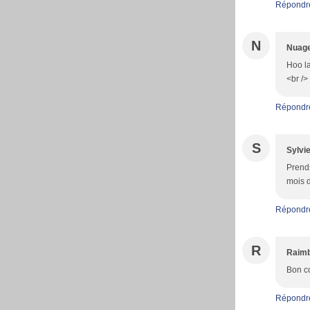
Répondr
N
Nuage
Hoo la
<br />
Répondr
S
Sylvi
Prends
mois d
Répondr
R
Raimb
Bon co
Répondr