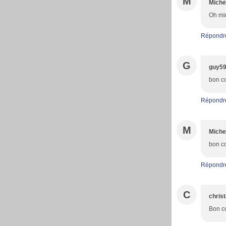
M
Michè
Oh min
Répondr
G
guy5
bon co
Répondr
M
Miche
bon c
Répondr
C
christ
Bon co