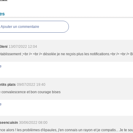
es
Ajouter un commentaire
Gleni
13/07/2022 12:04
tablissement ;<br /> <br /> désolée je ne reçois plus les notifications.<br /> <br /> 
e
tits plats
09/07/2022 19:40
 convalescence et bon courage bises
e
sseencuisin
30/06/2022 08:00
ce alors ! les problèmes d'épaules, j'en connais un rayon et je compatis... Je te s