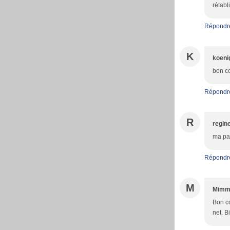
rétabl
Répondr
K
koeni
bon c
Répondr
R
regin
ma pa
Répondr
M
Mim
Bon co
net. B