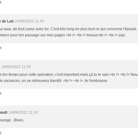
e
 de Lait
24/06/2022 11:44
a laaa, de tout coeur avec toi. C'est très long en plus tout ce qui concerne l'épaule
 merci pour ton passage sur mes pages <br /> <br /> bisous<br /> <br /> jojo
e
e
24/06/2022 11:35
 ton temps pour cette opération, c'est important mais çà tu le sais.<br /> <br /> 
e vacances, on se retrouvera bientôt. <br /> <br /> Je t'embrasse.
e
ault
24/06/2022 11:24
urage . Bises.
e