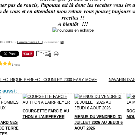
ner pas de soucis, Papoune est là donc les recettes vous les a
n de vous et en attendant mon retour vous pouvez toujours v
recettes !!
A bientôt !!!
88 à 08:40 -
Commentaires [
…
]
- Permalien [
#
]
1 vote
LECTRIQUE PERFECT COUNTRY 2000 EASY MOVE
NAVARIN D'A
 aussi :
COURGETTE FARCIE AU
ROG
THON A L'AIRFREYER
MENUS DU VENDREDI 31
MOU
SARDINES
JUILLET 2026 AU JEUDI 6
DE TERRE
AOUT 2026
TTES