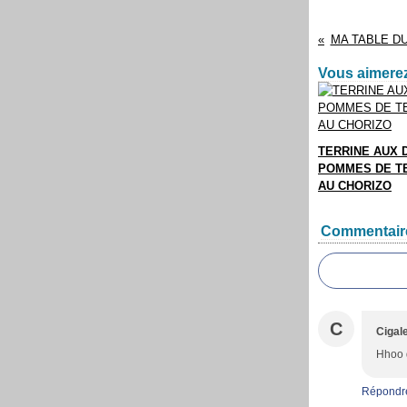
MA TABLE D
Vous aimerez
TERRINE AUX 
POMMES DE T
AU CHORIZO
Commentair
C
Cigale
Hhoo q
Répondr