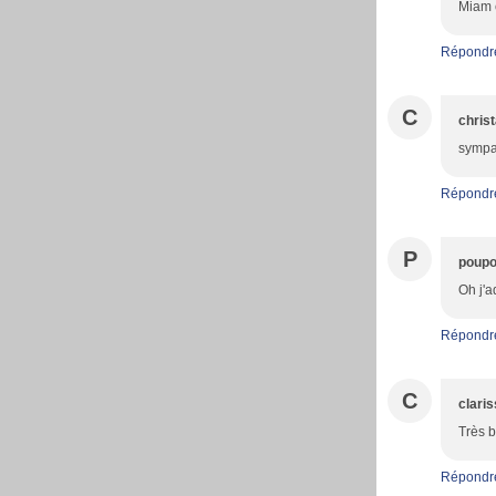
Miam c
Répondr
C
christ
sympas
Répondr
P
poupo
Oh j'a
Répondr
C
clari
Très b
Répondr