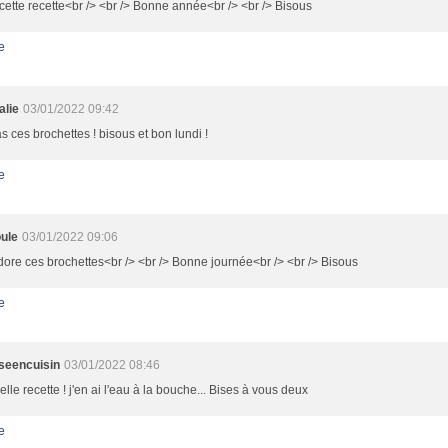
ette recette<br /> <br /> Bonne année<br /> <br /> Bisous
e
alie
03/01/2022 09:42
 ces brochettes ! bisous et bon lundi !
e
ule
03/01/2022 09:06
dore ces brochettes<br /> <br /> Bonne journée<br /> <br /> Bisous
e
sseencuisin
03/01/2022 08:46
elle recette ! j'en ai l'eau à la bouche... Bises à vous deux
e