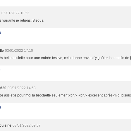
e
05/01/2022 10:56
 variante je retiens. Bisous.
e
lle
03/01/2022 17:10
ès belle assiette pour une entrée festive, cela donne envie d'y goûter. bonne fin de
e
9620
03/01/2022 14:53
e assiette pour moi la brochette seulement<br /> <br /> excellent après-midi bisou
e
cuisine
03/01/2022 09:57