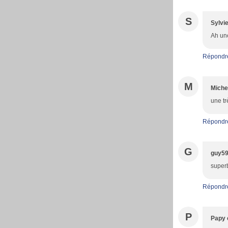
S
Sylvi
Ah une
Répondr
M
Miche
une tr
Répondr
G
guy5
superb
Répondr
P
Papy 