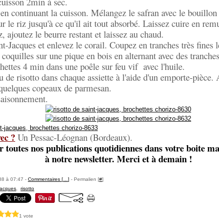
cuisson 2min à sec.
 en continuant la cuisson. Mélangez le safran avec le bouillon
sur le riz jusqu'à ce qu'il ait tout absorbé. Laissez cuire en re
, ajoutez le beurre restant et laissez au chaud.
nt-Jacques et enlevez le corail. Coupez en tranches très fines l
oquilles sur une pique en bois en alternant avec des tranches
chettes 4 min dans une poêle sur feu vif avec l'huile.
 de risotto dans chaque assiette à l'aide d'un emporte-pièce.
t quelques copeaux de parmesan.
ssaisonnement.
ec ?
Un Pessac-Léognan (Bordeaux).
r toutes nos publications quotidiennes dans votre boite mai
à notre newsletter. Merci et à demain !
88 à 07:47 -
Commentaires [
…
]
- Permalien [
#
]
-jacques
,
risotto
1 vote