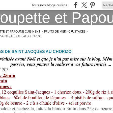
Tous nos blogs cuisine
TE ET PAPOUNE CUISINENT
>
FRUITS DE MER - CRUSTACES
>
SAINT-JACQUES AU CHORIZO
S DE SAINT-JACQUES AU CHORIZO
réalisée avant Noël et que je n'ai pas mise sur le blog. Même 
passées, vous pouvez la réaliser à vos futurs invités ...
F 203
 : 25min
5min
nnes :
:
12 coquilles Saint-Jacques - 1 chorizo doux - 200g de riz à ri
 blanc - 60cl de bouillon de légumes - 4 pistils de safran - q
 de beurre - 2 c à s d'huile d'olive - sel et poivre
halote et hachez-la, faites-la blondir 3min dans 25g de beurre, 