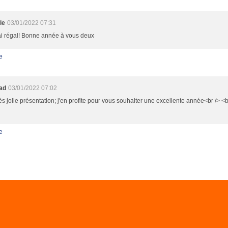
le
03/01/2022 07:31
ai régal! Bonne année à vous deux
e
oad
03/01/2022 07:02
ès jolie présentation; j'en profite pour vous souhaiter une excellente année<br /> <b
e
il Canalblog
Top articles
Contact
Signaler un abus
C.G.U.
Cookies et donné