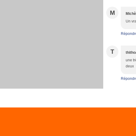
M
Michè
Un vr
Répondr
T
thith
une tr
deux
Répondr
Voir le profil de
choupette88
sur le porta