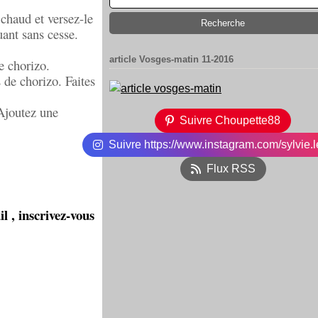
 chaud et versez-le
muant sans cesse.
article Vosges-matin 11-2016
e chorizo.
 de chorizo. Faites
 Ajoutez une
Suivre Choupette88
Suivre https://www.instagram.com/sylvie.l
Flux RSS
l , inscrivez-vous