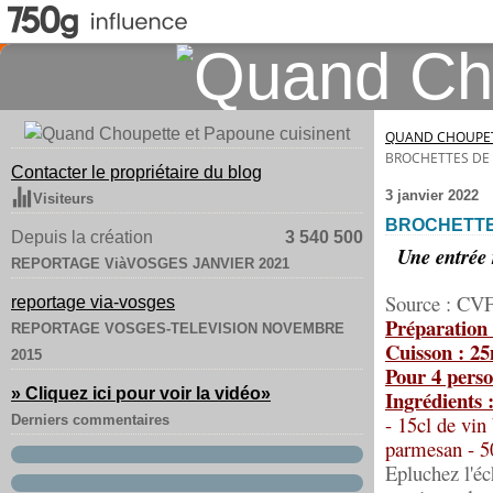
QUAND CHOUPET
BROCHETTES DE 
Contacter le propriétaire du blog
3 janvier 2022
Visiteurs
BROCHETTE
Depuis la création
3 540 500
Une entrée 
REPORTAGE ViàVOSGES JANVIER 2021
Source : CV
reportage via-vosges
Préparation
REPORTAGE VOSGES-TELEVISION NOVEMBRE
Cuisson : 2
2015
Pour 4 perso
» Cliquez ici pour voir la vidéo
»
Ingrédients 
- 15cl de vin
Derniers commentaires
parmesan - 50g
Epluchez l'éc