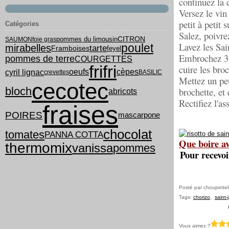
continuez la 
Versez le vin
petit à petit 
Catégories
Salez, poivrez
pommes du limousin
CITRON
SAUMON
foie gras
Lavez les Sai
poulet
mirabelles
tarte
feyel
Framboises
Embrochez 3 c
pommes de terre
COURGETTES
frifri
cuire les bro
cyril lignac
oeufs
cèpes
crevettes
BASILIC
Mettez un peu
cecotec
bloch
brochette, e
abricots
Rectifiez l'a
fraises
POIRES
mascarpone
chocolat
tomates
PANNA COTTA
Que boire av
thermomix
vanissa
pommes
Pour recevoi
Posté par choupette
Tags:
chorizo
,
saint
Vous aimez ?