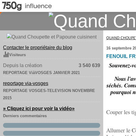
QUAND CHOUPET
Contacter le propriétaire du blog
16 septembre 2
Visiteurs
FENOUIL F
Souvenez-vo
Depuis la création
3 540 639
REPORTAGE ViàVOSGES JANVIER 2021
Nous l'avo
reportage via-vosges
séchés. Comm
pourquoi ne
REPORTAGE VOSGES-TELEVISION NOVEMBRE
2015
» Cliquez ici pour voir la vidéo
»
Couper les ti
Derniers commentaires
Allumer le Co