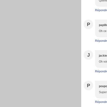
Quelle
Répondr
P
papil
Oh ce 
Répondr
J
jackie
Oh voi
Répondr
P
poupo
Super<
Répondr