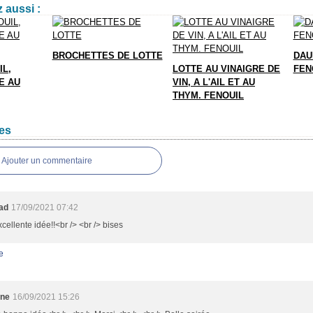
 aussi :
BROCHETTES DE LOTTE
DAU
IL,
LOTTE AU VINAIGRE DE
FEN
E AU
VIN, A L'AIL ET AU
THYM. FENOUIL
es
Ajouter un commentaire
oad
17/09/2021 07:42
cellente idée!!<br /> <br /> bises
e
ine
16/09/2021 15:26