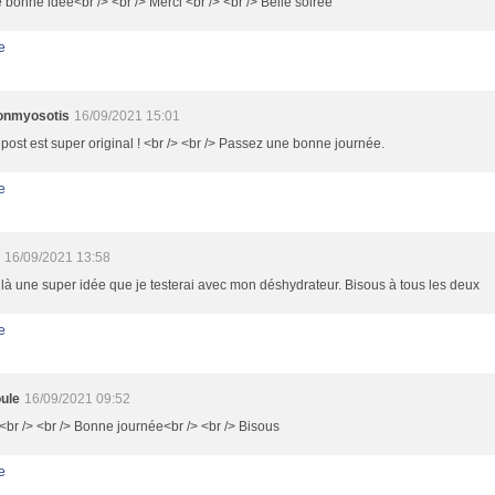
 bonne idée<br /> <br /> Merci <br /> <br /> Belle soirée
e
lonmyosotis
16/09/2021 15:01
post est super original ! <br /> <br /> Passez une bonne journée.
e
16/09/2021 13:58
là une super idée que je testerai avec mon déshydrateur. Bisous à tous les deux
e
ule
16/09/2021 09:52
br /> <br /> Bonne journée<br /> <br /> Bisous
e