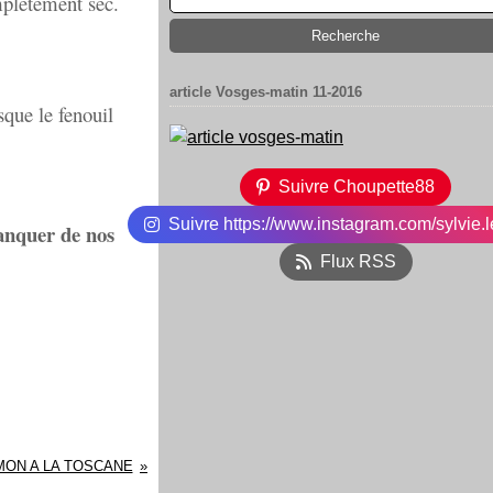
mplétement sec.
article Vosges-matin 11-2016
sque le fenouil
Suivre Choupette88
Suivre https://www.instagram.com/sylvie.l
manquer de nos
Flux RSS
MON A LA TOSCANE