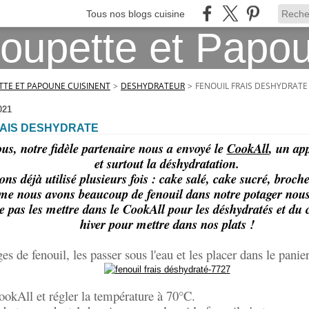
Tous nos blogs cuisine
TE ET PAPOUNE CUISINENT
>
DESHYDRATEUR
>
FENOUIL FRAIS DESHYDRATE
021
RAIS DESHYDRATE
us, notre fidèle partenaire nous a envoyé le
CookAll
, un app
et surtout la déshydratation.
ns déjà utilisé plusieurs fois : cake salé, cake sucré, broche
e nous avons beaucoup de fenouil dans notre potager nou
 pas les mettre dans le CookAll pour les déshydratés et du 
hiver pour mettre dans nos plats !
ges de fenouil, les passer sous l'eau et les placer dans le pani
okAll et régler la température à 70°C.