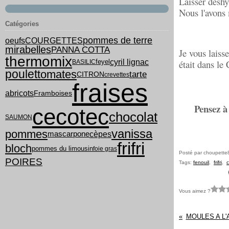
Laisser déshy
Nous l'avons 
Catégories
pommes de terre
COURGETTES
oeufs
mirabelles
PANNA COTTA
Je vous laiss
thermomix
cyril lignac
feyel
était dans le
BASILIC
poulet
tomates
tarte
CITRON
crevettes
fraises
abricots
Framboises
Pensez à
cecotec
chocolat
SAUMON
vanissa
pommes
cèpes
mascarpone
frifri
bloch
pommes du limousin
foie gras
Posté par choupette
POIRES
Tags:
fenouil
,
frifri
,
c
Vous aimez ?
MOULES A L'