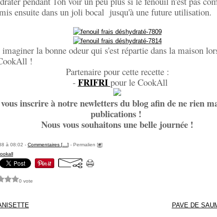
drater pendant 1oh voir un peu plus si le fenouil n'est pas co
mis ensuite dans un joli bocal jusqu'à une future utilisation.
e imaginer la bonne odeur qui s'est répartie dans la maison lor
 CookAll !
Partenaire pour cette recette :
FRIFRI
-
pour le CookAll
 vous inscrire à notre newletters du blog afin de ne rien 
publications !
Nous vous souhaitons une belle journée !
88 à 08:02 -
Commentaires [
…
]
- Permalien [
#
]
ookall
0 vote
ANISETTE
PAVE DE SAU