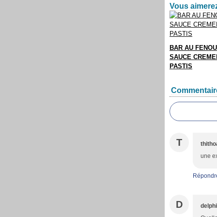
Vous aimerez
BAR AU FENOU
SAUCE CREME
PASTIS
Commentair
T
thith
une ex
Répondr
D
delph