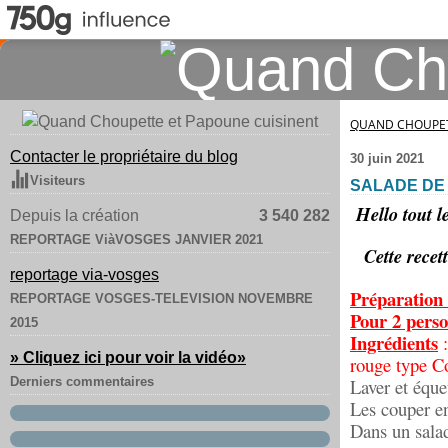
QUAND CHOUPET
Contacter le propriétaire du blog
30 juin 2021
Visiteurs
SALADE DE 
Hello tout l
Depuis la création
3 540 282
REPORTAGE ViàVOSGES JANVIER 2021
Cette recet
reportage via-vosges
Préparation
REPORTAGE VOSGES-TELEVISION NOVEMBRE
Pour 2 perso
2015
Ingrédients
:
» Cliquez ici pour voir la vidéo
»
rouge type C
Derniers commentaires
Laver et équeu
Les couper e
Dans un salad