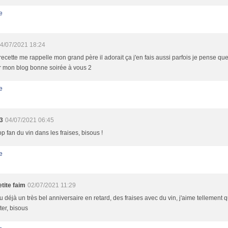
e
4/07/2021 18:24
recette me rappelle mon grand père il adorait ça j'en fais aussi parfois je pense que 
r mon blog bonne soirée à vous 2
e
3
04/07/2021 06:45
op fan du vin dans les fraises, bisous !
e
tite faim
02/07/2021 11:29
 déjà un très bel anniversaire en retard, des fraises avec du vin, j'aime tellement q
ter, bisous