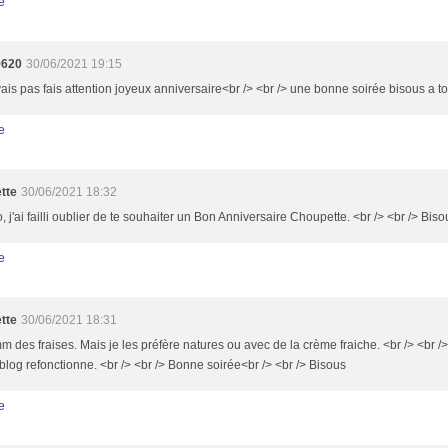
e
9620
30/06/2021 19:15
vais pas fais attention joyeux anniversaire<br /> <br /> une bonne soirée bisous a 
e
tte
30/06/2021 18:32
 j'ai failli oublier de te souhaiter un Bon Anniversaire Choupette. <br /> <br /> Bis
e
tte
30/06/2021 18:31
des fraises. Mais je les préfère natures ou avec de la crème fraiche. <br /> <br 
log refonctionne. <br /> <br /> Bonne soirée<br /> <br /> Bisous
e