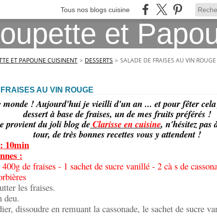
Tous nos blogs cuisine
TE ET PAPOUNE CUISINENT
>
DESSERTS
>
SALADE DE FRAISES AU VIN ROUGE
FRAISES AU VIN ROUGE
e monde ! Aujourd'hui je vieilli d'un an ... et pour fêter cel
dessert à base de fraises, un de mes fruits préférés !
te provient du joli blog de
Clarisse en cuisine
, n'hésitez pas 
tour, de très bonnes recettes vous y attendent !
 : 10min
nnes :
 400g de fraises - 1 sachet de sucre vanillé - 2 cà s de casson
orbières
tter les fraises.
n deu.
ier, dissoudre en remuant la cassonade, le sachet de sucre vani