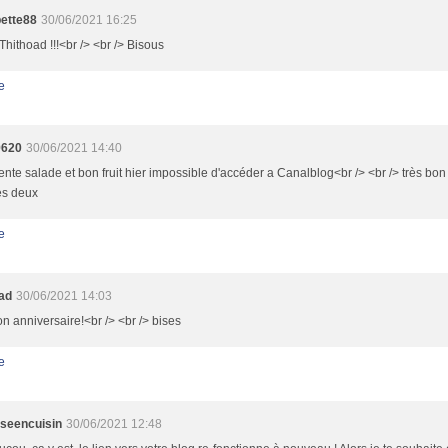
ette88
30/06/2021 16:25
Thithoad !!!<br /> <br /> Bisous
e
9620
30/06/2021 14:40
ente salade et bon fruit hier impossible d'accéder a Canalblog<br /> <br /> très bo
es deux
e
oad
30/06/2021 14:03
on anniversaire!<br /> <br /> bises
e
sseencuisin
30/06/2021 12:48