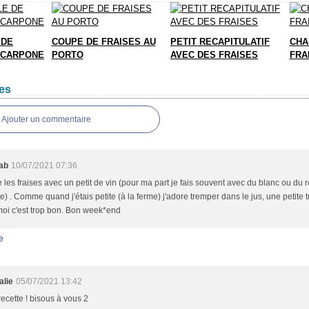
 DE
COUPE DE FRAISES AU
PETIT RECAPITULATIF
CHA
SCARPONE
PORTO
AVEC DES FRAISES
FRA
es
Ajouter un commentaire
ab
10/07/2021 07:36
e les fraises avec un petit de vin (pour ma part je fais souvent avec du blanc ou du 
e) . Comme quand j'étais petite (à la ferme) j'adore tremper dans le jus, une petite t
oi c'est trop bon. Bon week*end
e
alie
05/07/2021 13:42
recette ! bisous à vous 2