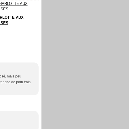
RLOTTE AUX
ISES
rosé, mais peu
ranche de pain frais,