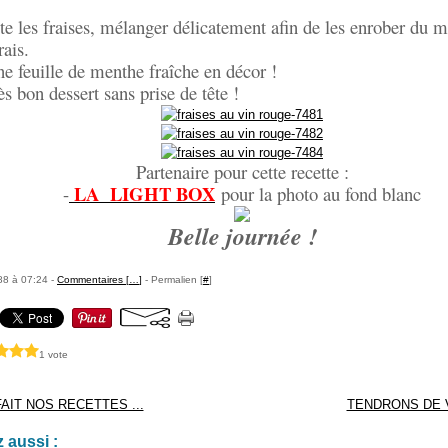
te les fraises, mélanger délicatement afin de les enrober du 
rais.
ne feuille de menthe fraîche en décor !
ès bon dessert sans prise de tête !
Partenaire pour cette recette :
LA LIGHT BOX
-
pour la photo au fond blanc
Belle journée !
88 à 07:24 -
Commentaires [
…
]
- Permalien [
#
]
1 vote
AIT NOS RECETTES ...
TENDRONS DE V
 aussi :