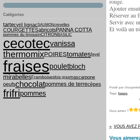
rouge.
Ajouter ensui
Réserver au f
Catégories
Servir avec u
tarte
cyril lignac
SAUMON
crevettes
Et voilà un tr
PANNA COTTA
COURGETTES
abricots
pommes du limousin
CITRON
BASILIC
cecotec
vanissa
thermomix
tomates
POIRES
feyel
fraises
poulet
bloch
mirabelles
mascarpone
Framboises
foie gras
chocolat
pommes de terre
oeufs
cèpes
Posté par choupette
frifri
pommes
Tags:
fraises
Vous aimez ?
VOUS AVEZ F
Vous aimerez