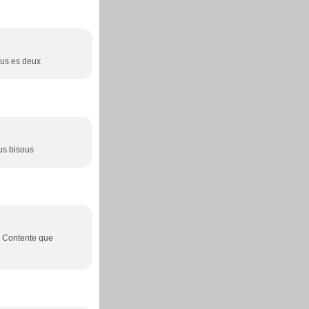
tous es deux
ous bisous
/> Contente que