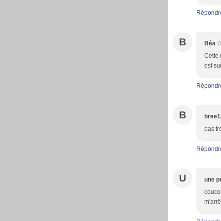
Répondr
B
Béa
0
Cette 
est su
Répondr
B
bree1
pas tr
Répondr
U
une pe
coucou
m'arrê