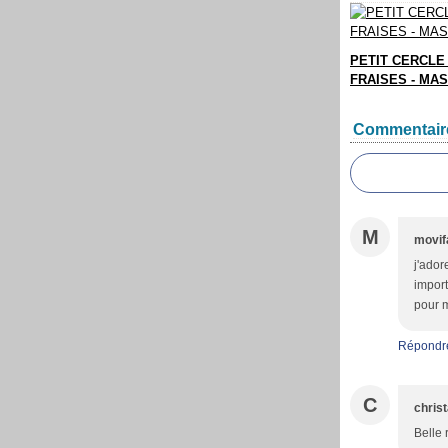
PETIT CERCLE
FRAISES - MA
Commentair
M
movif
j'ador
import
pour m
Répondr
C
christ
Belle 