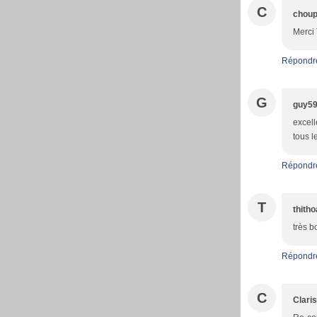
C
choup
Merci 
Répondr
G
guy5
excell
tous l
Répondr
T
thith
très b
Répondr
C
Clari