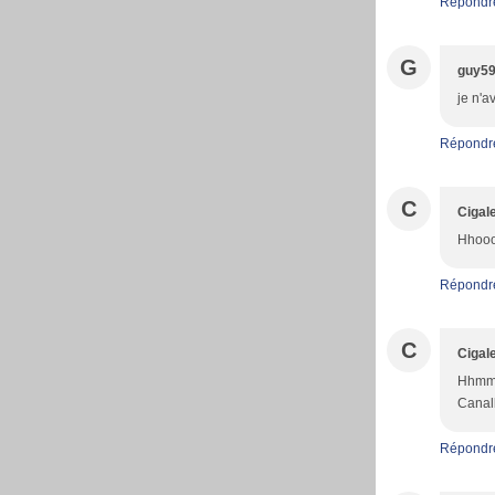
Répondr
G
guy5
je n'a
Répondr
C
Cigale
Hhooo,
Répondr
C
Cigale
Hhmmm 
Canalb
Répondr