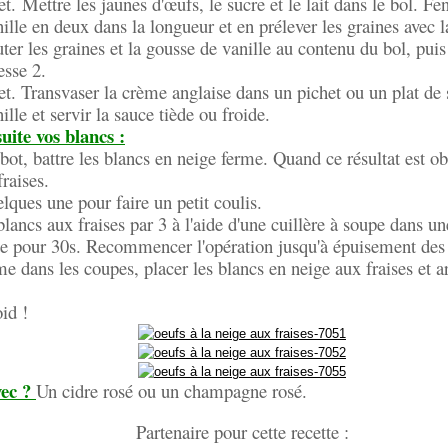
et.
Mettre les jaunes d'œufs, le sucre et le lait dans le bol. Fe
ille en deux dans la longueur et en prélever les graines avec l
ter les graines et la gousse de vanille au contenu du bol, pui
esse 2
.
et
. Transvaser la crème anglaise dans un pichet ou un plat de s
lle et servir la sauce tiède ou froide.
uite vos blancs :
bot, battre les blancs en neige ferme. Quand ce résultat est ob
fraises.
lques une pour faire un petit coulis.
blancs aux fraises par 3 à l'aide d'une cuillère à soupe dans un
e pour 30s. Recommencer l'opération jusqu'à épuisement des 
me dans les coupes, placer les blancs en neige aux fraises et a
oid !
ec ?
Un cidre rosé ou un champagne rosé.
Partenaire pour cette recette :