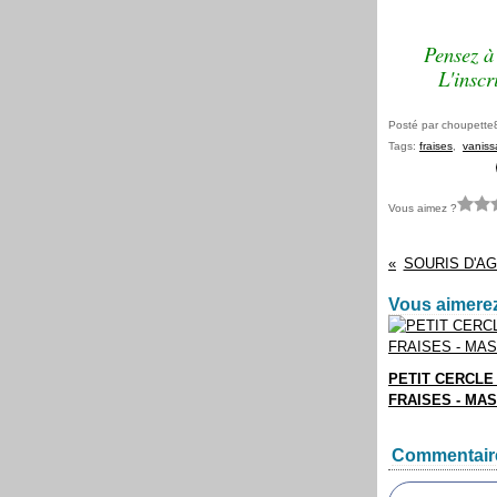
Pensez à 
L'inscr
Posté par choupette
Tags:
fraises
,
vaniss
Vous aimez ?
SOURIS D'A
Vous aimerez
PETIT CERCLE
FRAISES - MA
Commentair