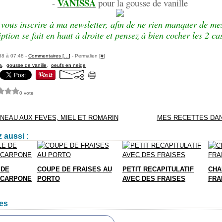
VANISSA
-
pour la gousse de vanille
vous inscrire à ma newsletter, afin de ne rien manquer de mes
iption se fait en haut à droite et pensez à bien cocher les 2 
88 à 07:48 -
Commentaires [
…
]
- Permalien [
#
]
a
,
gousse de vanille
,
oeufs en neige
0 vote
GNEAU AUX FEVES, MIEL ET ROMARIN
MES RECETTES DAN
 aussi :
 DE
COUPE DE FRAISES AU
PETIT RECAPITULATIF
CHA
SCARPONE
PORTO
AVEC DES FRAISES
FRA
es