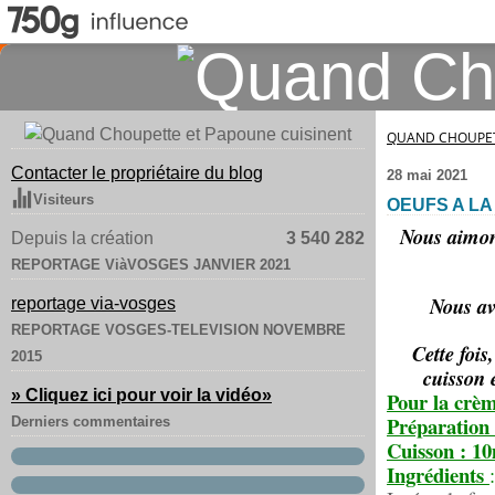
QUAND CHOUPET
Contacter le propriétaire du blog
28 mai 2021
Visiteurs
OEUFS A LA
Nous aimons
Depuis la création
3 540 282
REPORTAGE ViàVOSGES JANVIER 2021
Nous av
reportage via-vosges
REPORTAGE VOSGES-TELEVISION NOVEMBRE
Cette fois
2015
cuisson e
» Cliquez ici pour voir la vidéo
»
Pour la crèm
Préparation
Derniers commentaires
Cuisson : 1
Ingrédients