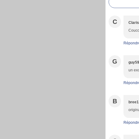
C
Clari
Coucou
Répondr
G
guy5
un exc
Répondr
B
bree1
origina
Répondr