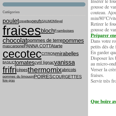
Insérer le fou
gousse de van
couteau. Ajou
Catégories
min/80°C/vit
poulet
oeufs
feyel
crevettes
SAUMON
Retirer le fou
fraises
gousse de vani
bloch
Framboises
Préparer ens
chocolat
pommes
Dans votre ro
pommes de terre
PANNA COTTA
tarte
petits dés de 
mascarpone
cecotec
En garder que
mirabelles
CITRON
Disposer les 
vanissa
tomates
cyril lignac
au micro-ond
BASILIC
frifri
thermomix
Verser la crè
cèpes
abricots
fraises.
POIRES
COURGETTES
pommes du limousin
Servir très fr
foie gras
Que boire av