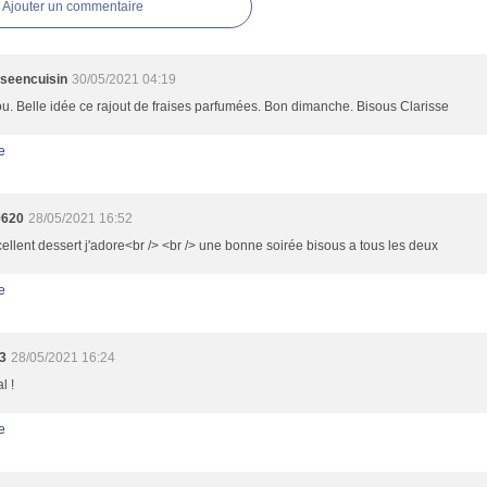
Ajouter un commentaire
sseencuisin
30/05/2021 04:19
. Belle idée ce rajout de fraises parfumées. Bon dimanche. Bisous Clarisse
e
9620
28/05/2021 16:52
ellent dessert j'adore<br /> <br /> une bonne soirée bisous a tous les deux
e
3
28/05/2021 16:24
l !
e