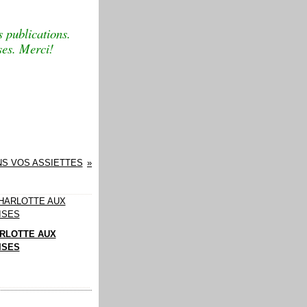
 publications.
cases. Merci!
S VOS ASSIETTES
RLOTTE AUX
ISES