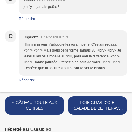
je n'y ai jamais goûté !
Répondre
C
Cigalette
01/07/2020 07:19
Hhmmmm ouiiii j'adooore les os à moelle. C'est un régaaal.
<br /> <br /> Mais sous cette forme, jamais vu. <br /> <br /> Je
testerai les os à moelle au four, pour voir la différence. <br />
<br /> Bonne journée. Prenez bien soin de vous. <br /> <br />
J'espère que tu souffres moins. <br /> <br /> Bisous
Répondre
< GÂTEAU ROULE AUX
FOIE GRAS D'OIE,
CERISES
SALADE DE BETTERAVE
CRUE ET REDUCTION DE
PINOT NOIR >
Hébergé par Canalblog