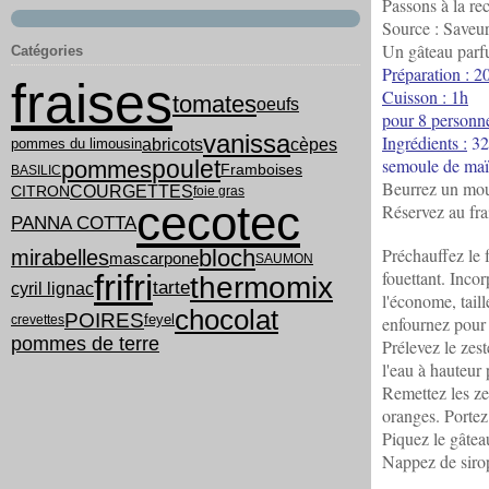
Passons à la rec
Source : Saveu
Un gâteau parf
Catégories
P
réparation : 
fraises
Cuisson : 1h
tomates
oeufs
pour 8 personne
vanissa
Ingrédients :
32
abricots
cèpes
pommes du limousin
semoule de maïs
poulet
pommes
Framboises
BASILIC
Beurrez un mou
COURGETTES
CITRON
foie gras
cecotec
Réservez au fra
PANNA COTTA
Préchauffez le 
bloch
mirabelles
mascarpone
SAUMON
fouettant. Inco
frifri
thermomix
tarte
cyril lignac
l'économe, tail
chocolat
POIRES
feyel
crevettes
enfournez pour
pommes de terre
Prélevez le zest
l'eau à hauteur 
Remettez les zes
oranges. Portez 
Piquez le gâtea
Nappez de sirop