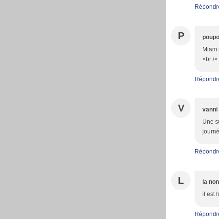
Répondr
P
poupo
Miam m
<br />
Répondr
V
vanni
Une su
journé
Répondr
L
la no
il est
Répondr