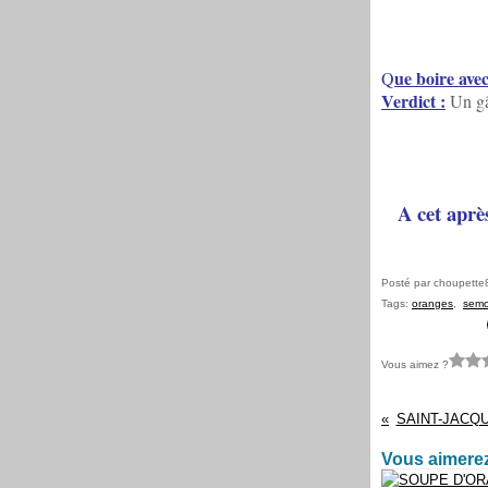
ue boire avec
Q
Verdict :
Un gât
A cet après
Posté par choupette
Tags:
oranges
,
semo
Vous aimez ?
SAINT-JACQ
Vous aimerez