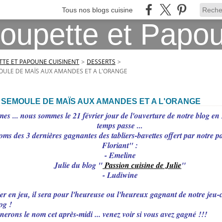
Tous nos blogs cuisine
TE ET PAPOUNE CUISINENT
>
DESSERTS
>
ULE DE MAÏS AUX AMANDES ET A L'ORANGE
 SEMOULE DE MAÏS AUX AMANDES ET A L'ORANGE
s ... nous sommes le 21 février jour de l'ouverture de notre blog e
temps passe ...
noms des 3 dernières gagnantes des tabliers-bavettes offert par notre p
Floriant" :
- Emeline
Julie du blog "
Passion cuisine de Julie
"
- Ludiwine
lier en jeu, il sera pour l'heureuse ou l'heureux gagnant de notre jeu
og !
rons le nom cet après-midi ... venez voir si vous avez gagné !!!