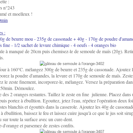
ette :
rs n°243
umé et moelleux !
20min
s :
0g de beurre mou - 235g de cassonade + 40g - 170g de poudre d'aman
 fine - 1/2 sachet de levure chimique - 4 oeufs - 4 oranges bio
le à manqué de 20cm puis chemisez-le de semoule de maïs (20g). Retire
is.
four à 160°C. mélangez 300g de beurre et 235g de cassonade. Ajoutez l
rporez la poudre d'amandes, la levure et 170g de semoule de maïs. Zeste
lez le zeste finement, incorporez-le, mélangez. Versez la préparation dan
 50min. Démoulez.
e des 2 oranges restantes. Taillez le zeste en fine julienne. Placez dans
puis portez à ébulltion. Egouttez, jetez l'eau, répétez l'opération deux foi
tes blanchis et égouttés dans la casserole. Ajoutez les 40g de cassonade e
à ébullition, baissez le feu et laissez cuire jusqu'à ce que le jus soit si
u sur toute la surface avec un cure-dent.
 d'orange et parsemez de zestes confits.