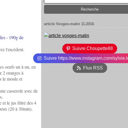
article Vosges-matin 11-2016
des - 190g de
Suivre Choupette88
z l'excédent.
Suivre https://www.instagram.com/sylvie.l
es oeufs un à un, en
Flux RSS
z 2 oranges à
s le moule et
 une casserole avec de
s.
t le jus filtré des 4
rupeux (20 à 30min).