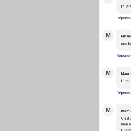
j'ai j
Répondr
M
Miche
une b
Répondr
M
Mauri
Hum! S
Répondr
M
mami
C'est 
bien b
Chant