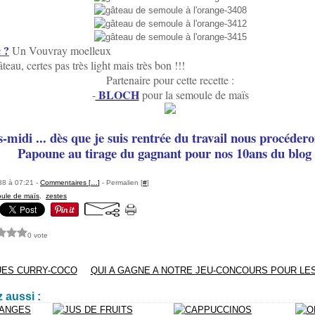
 ?
Un Vouvray moelleux
eau, certes pas très light mais très bon !!!
Partenaire pour cette recette :
BLOCH
-
pour la semoule de maïs
-midi ... dès que je suis rentrée du travail nous procédero
Papoune au tirage du gagnant pour nos 10ans du blog 
88 à 07:21 -
Commentaires [
…
]
- Permalien [
#
]
ule de maïs
,
zestes
0 vote
UES CURRY-COCO
QUI A GAGNE A NOTRE JEU-CONCOURS POUR LES
 aussi :