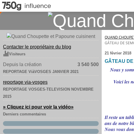
QUAND CHOUPET
GÂTEAU DE SEMO
Contacter le propriétaire du blog
21 février 2018
Visiteurs
GÂTEAU DE
Depuis la création
3 540 500
Nous y somme
REPORTAGE ViàVOSGES JANVIER 2021
Voici les 
reportage via-vosges
REPORTAGE VOSGES-TELEVISION NOVEMBRE
2015
» Cliquez ici pour voir la vidéo
»
Derniers commentaires
Il reste un tab
ans de notre bl
Nous vous donne