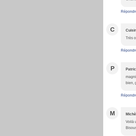
Répondr
C
Cuisi
Très o
Répondr
P
Patric
magnif
bien, 
Répondr
M
Michè
Voilà 
Bisou