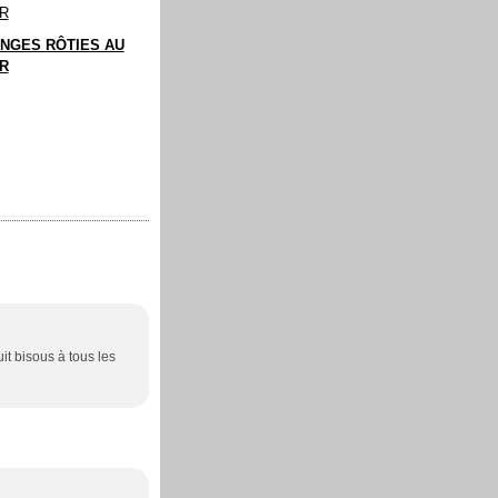
NGES RÔTIES AU
R
it bisous à tous les