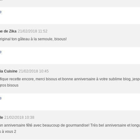
e
ne de Zika
21/02/2018 11:52
riginal ton gâteau à la semoule, bisous!
e
ia Cuisine
21/02/2018 10:45
ique recette encore, merci bisous et bonne anniversaire à votre sublime blog, jes
gros bisous
e
le
21/02/2018 10:38
un anniversaire fêté avec beaucoup de gourmandise! Très bel anniversaire et longu
s à vous 2