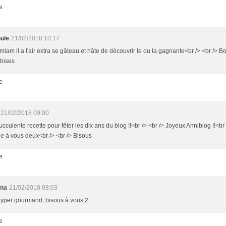
e
ule
21/02/2018 10:17
iam il a l'air extra se gâteau et hâte de découvrir le ou la gagnante<br /> <br /> 
 bises
e
21/02/2018 09:00
cculente recette pour fêter les dix ans du blog !!<br /> <br /> Joyeux Anniblog !!<br
e à vous deux<br /> <br /> Bisous
e
nna
21/02/2018 08:03
 hyper gourmand, bisous à vous 2
e