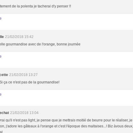
ustement de la polenta je tacherai d'y penser !!
e
lle
21/02/2018 15:42
elle gourmandise avec de l'orange, bonne journée
e
cette
21/02/2018 13:27
i ça ce n'est pas de la gourmandise!
e
echat
21/02/2018 13:04
vrai qu'il n'est pas light, je pense que je mettrais moitié de beurre pour le réaliser, je
on, j'adore les gâteaux à l'orange et c'est l'époque des maltaises...! Biz àvous deu
al