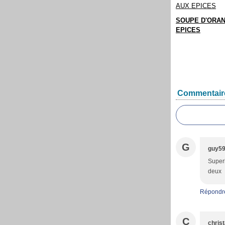
SOUPE D'ORA
EPICES
Commentair
G
guy5
Superb
deux
Répondr
C
christ