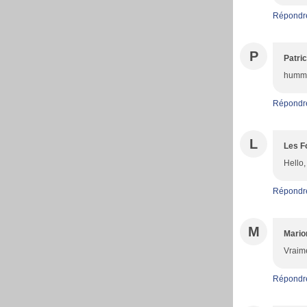
Répondr
P
Patric
hummm
Répondr
L
Les F
Hello,
Répondr
M
Mario
Vraime
Répondr