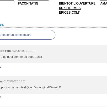
FACON TATIN
BIENTOT L'OUVERTURE
AMA
DU SITE "MES
EPICES.COM"
es
Ajouter un commentaire
eEtProse
03/05/2020 10:19
e a de quoi donner du peps aussi
e
ha
01/05/2020 13:24
pucino de carottes! Que c'est original! Wow! :D
e