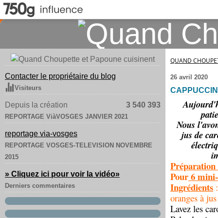
QUAND CHOUPET
Contacter le propriétaire du blog
26 avril 2020
Visiteurs
CAPPUCCIN
Aujourd'h
Depuis la création
3 540 393
pati
REPORTAGE ViàVOSGES JANVIER 2021
Nous l'avon
jus de car
reportage via-vosges
électri
REPORTAGE VOSGES-TELEVISION NOVEMBRE
i
2015
Préparation 
» Cliquez ici pour voir la vidéo
»
Pour
6 mini-
Ingrédients
Derniers commentaires
oranges à jus
Lavez les car