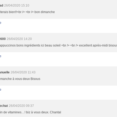
oad
26/04/2020 15:10
uterais bien!!<br /> <br /> bon dimanche
e
9600
26/04/2020 14:20
cappuccinos bons ingrédients ici beau soleil <br /> <br /> excellent après-midi bisou
e
nuelle
26/04/2020 11:43
imanche à vous deux Bisous
e
echat
26/04/2020 09:37
in de vitamines…! biz à vous deux. Chantal