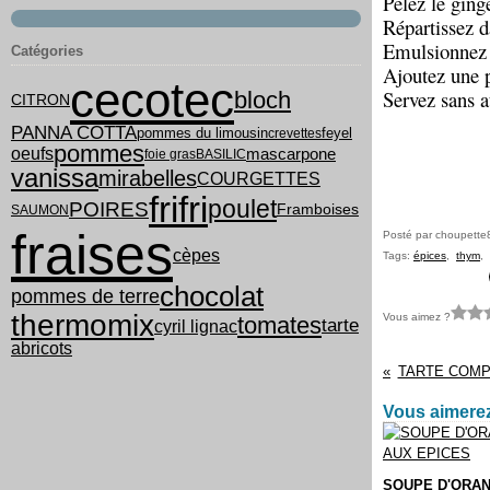
Pelez le ging
Répartissez d
Emulsionnez l
Catégories
Ajoutez une 
cecotec
Servez sans a
bloch
CITRON
PANNA COTTA
pommes du limousin
feyel
crevettes
pommes
oeufs
mascarpone
foie gras
BASILIC
vanissa
mirabelles
COURGETTES
frifri
poulet
POIRES
Framboises
SAUMON
fraises
Posté par choupette
cèpes
Tags:
épices
,
thym
,
chocolat
pommes de terre
thermomix
Vous aimez ?
tomates
tarte
cyril lignac
abricots
TARTE COM
Vous aimerez
SOUPE D'ORA