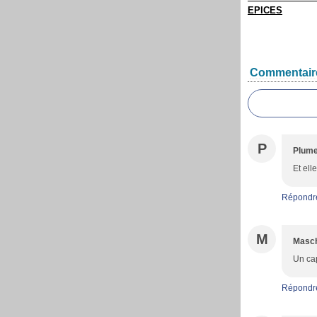
EPICES
Commentair
P
Plum
Et ell
Répondr
M
Masc
Un cap
Répondr