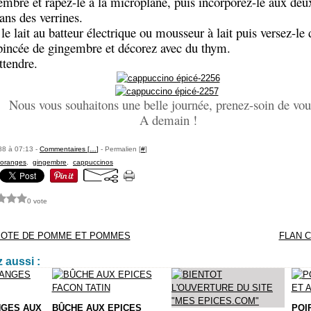
embre et râpez-le à la microplane, puis incorporez-le aux deux
ans des verrines.
e lait au batteur électrique ou mousseur à lait puis versez-le 
pincée de gingembre et décorez avec du thym.
ttendre.
Nous vous souhaitons une belle journée, prenez-soin de vo
A demain !
88 à 07:13 -
Commentaires [
…
]
- Permalien [
#
]
oranges
,
gingembre
,
cappuccinos
0 vote
POTE DE POMME ET POMMES
FLAN 
 aussi :
NGES AUX
BÛCHE AUX EPICES
POI