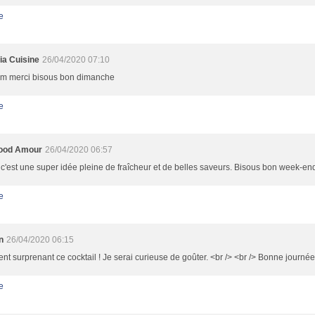
e
ia Cuisine
26/04/2020 07:10
 merci bisous bon dimanche
e
ood Amour
26/04/2020 06:57
 c'est une super idée pleine de fraîcheur et de belles saveurs. Bisous bon week-en
e
n
26/04/2020 06:15
nt surprenant ce cocktail ! Je serai curieuse de goûter. <br /> <br /> Bonne journée
e