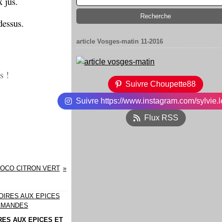
 jus.
dessus.
article Vosges-matin 11-2016
us !
Suivre Choupette88
Suivre https://www.instagram.com/sylvie.l
Flux RSS
COCO CITRON VERT
RES AUX EPICES ET