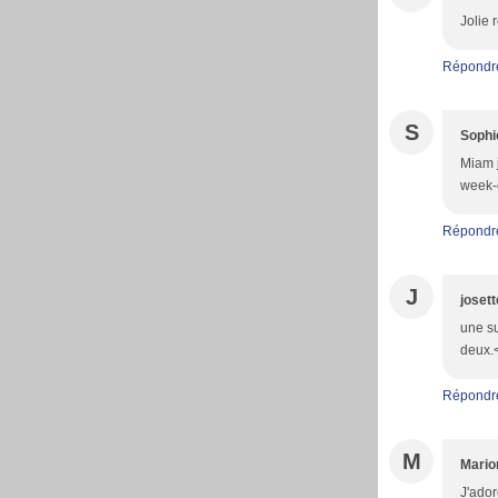
Jolie 
Répondr
S
Sophi
Miam j
week-e
Répondr
J
josett
une su
deux.<
Répondr
M
Mario
J'ador