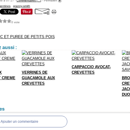
88 à 07:17 -
Commentaires [
…
]
- Permalien [
#
]
mentines
,
granny-smith
0 vote
C ET PUREE DE PETITS POIS
 aussi :
CARPACCIO AVOCAT-
X
VERRINES DE
CREVETTES
T CREME
GUACAMOLE AUX
BRO
CREVETTES
CRE
JAC
DUO
es
Ajouter un commentaire