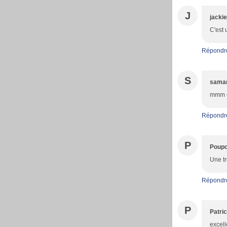
J
jackie
C'est 
Répondr
S
sama
mmm c'
Répondr
P
Poupo
Une tr
Répondr
P
Patric
excell