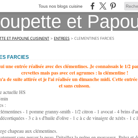
Tous nos blogs cuisine
TE ET PAPOUNE CUISINENT
>
ENTREES
>
CLEMENTINES FARCIES
ES FARCIES
i une entrée réalisée avec des clémentines. Je connaissais le 1/2 
crevettes mais pas avec cet agrumes : la clémentine !
'a de suite attirée et je l'ai réalisée un dimanche midi. Cette entrée 
et sans cuisson.
e actuelle HS
5min
s :
clémentines - 1 pomme granny-smith - 1/2 citron - 1 avocat - 4 brins d'an
 décortiquées - 3 c à s d'huile d'olive - 1 c à c de vinaigre de xérès - 1 c à
rge chapeau aux clémentines.
catement sans percer la peau. Détaillez la pulpe en morceaux. Pelez et d