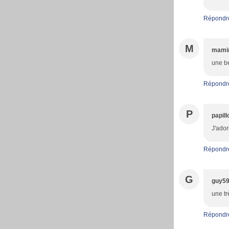
Répondr
M
mami
une be
Répondr
P
papil
J'ador
Répondr
G
guy5
une tr
Répondr