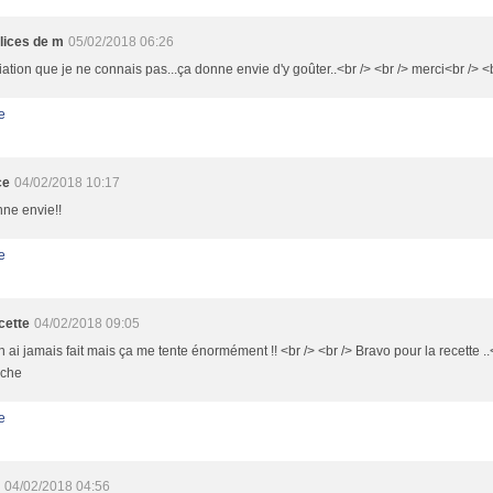
élices de m
05/02/2018 06:26
ation que je ne connais pas...ça donne envie d'y goûter..<br /> <br /> merci<br /> <
e
ce
04/02/2018 10:17
ne envie!!
e
cette
04/02/2018 09:05
n ai jamais fait mais ça me tente énormément !! <br /> <br /> Bravo pour la recette ..
che
e
04/02/2018 04:56