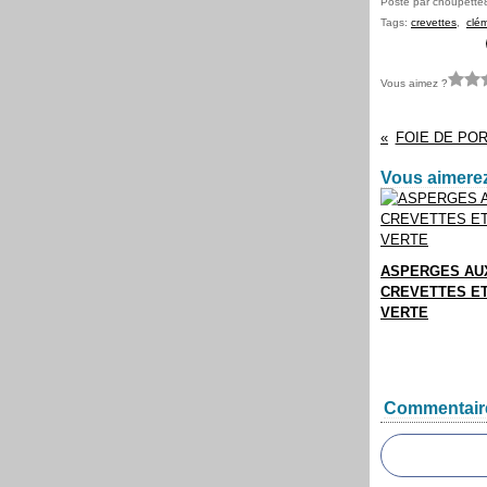
Posté par choupette
Tags:
crevettes
,
clé
Vous aimez ?
FOIE DE POR
Vous aimerez
ASPERGES AU
CREVETTES E
VERTE
Commentair