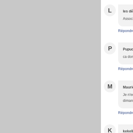
L
les d
Associ
Répondr
P
Pupu
ca don
Répondr
M
Mauri
Je n'e
diman
Répondr
K
kekeli