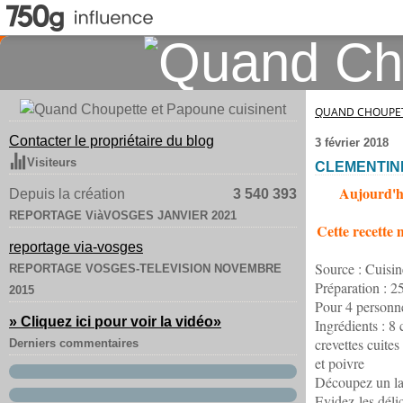
QUAND CHOUPET
Contacter le propriétaire du blog
3 février 2018
Visiteurs
CLEMENTIN
Aujourd'hu
Depuis la création
3 540 393
REPORTAGE ViàVOSGES JANVIER 2021
Cette recette m
reportage via-vosges
Source : Cuisin
REPORTAGE VOSGES-TELEVISION NOVEMBRE
Préparation : 2
2015
Pour 4 personne
» Cliquez ici pour voir la vidéo
»
Ingrédients : 8 
crevettes cuites
Derniers commentaires
et poivre
Découpez un la
Evidez-les déli