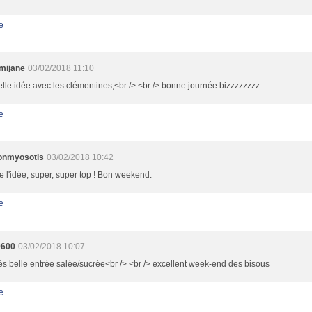
e
mijane
03/02/2018 11:10
lle idée avec les clémentines,<br /> <br /> bonne journée bizzzzzzzz
e
lonmyosotis
03/02/2018 10:42
e l'idée, super, super top ! Bon weekend.
e
9600
03/02/2018 10:07
ès belle entrée salée/sucrée<br /> <br /> excellent week-end des bisous
e