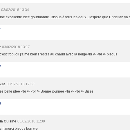
03/02/2018 13:34
une excellente idée gourmande. Bisous à tous les deux. J'espère que Christian va
e
r
03/02/2018 13:17
est trop joli j'aime bien ! restez au chaud avec la neige<br /> <br /> bisous
e
ule
03/02/2018 12:38
ès belle idée <br /> <br /> Bonne journée <br /> <br /> Bises
e
ia Cuisine
03/02/2018 11:39
ent merci bisous bon we