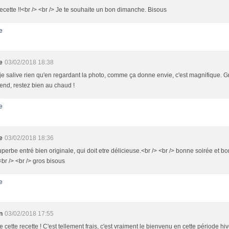
recette !!<br /> <br /> Je te souhaite un bon dimanche. Bisous
e
e
03/02/2018 18:38
e salive rien qu'en regardant la photo, comme ça donne envie, c'est magnifique. G
nd, restez bien au chaud !
e
e
03/02/2018 18:36
perbe entré bien originale, qui doit etre délicieuse.<br /> <br /> bonne soirée et b
br /> <br /> gros bisous
e
n
03/02/2018 17:55
e cette recette ! C'est tellement frais, c'est vraiment le bienvenu en cette période hi