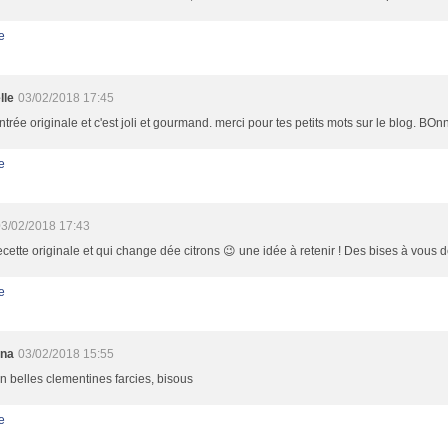
e
lle
03/02/2018 17:45
trée originale et c'est joli et gourmand. merci pour tes petits mots sur le blog. BOn
e
3/02/2018 17:43
cette originale et qui change dée citrons 😉 une idée à retenir ! Des bises à vous d
e
nna
03/02/2018 15:55
n belles clementines farcies, bisous
e