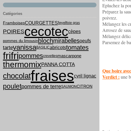
Epluchez la pom
Préparez la sauc
Catégories
poivrez.
COURGETTES
feyel
Framboises
foie gras
Mélangez les cr
cecotec
Arrosez de sau
POIRES
cèpes
Mélangez délica
bloch
mirabelles
oeufs
pommes du limousin
Parsemez de bai
vanissa
tomates
tarte
abricots
BASILIC
frifri
pommes
mascarpone
crevettes
thermomix
PANNA COTTA
Que boire avec
fraises
chocolat
cyril lignac
Verdict :
une bo
poulet
pommes de terre
CITRON
SAUMON