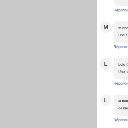
Répondr
M
miche
Une en
Répondr
L
Lolo
0
Une re
Répondr
L
la no
de bie
Répondr