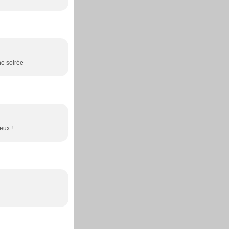
ne soirée
eux !