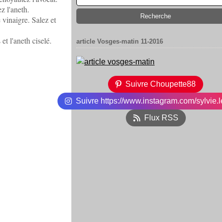
z l'aneth.
 vinaigre. Salez et
t l'aneth ciselé.
article Vosges-matin 11-2016
Suivre Choupette88
Suivre https://www.instagram.com/sylvie.l
Flux RSS