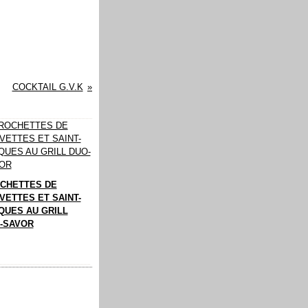
COCKTAIL G.V.K
CHETTES DE
VETTES ET SAINT-
QUES AU GRILL
-SAVOR