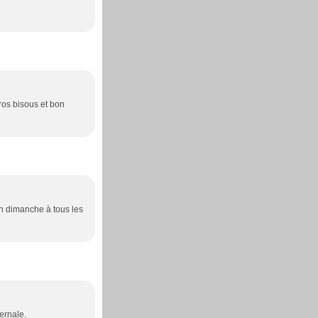
ros bisous et bon
on dimanche à tous les
vernale.