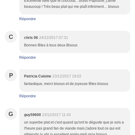
Excellente idée que le chocolat... bravo Papoune, j'aime
beaucoup ! Très beau plat qui me plaît infiniment.... bisous
Répondre
C
chris 06
24/12/2017 07:31
Bonnes fêtes à tous deux Bisous
Répondre
P
Patricia Cuisine
23/12/2017 19:02
fantastique, merci bisous et de joyeuse fêtes bisous
Répondre
G
guy59600
23/12/2017 11:43
un superbe plat et c'est quand qu'ont le déguste que je sois a
l'heure pas grand fan de viande mais j'adore tout ce qui est
gibier<br /> <br /> excellent après-midi gros bisous