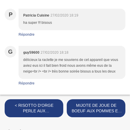
P
Patricia Cuisine
27/02/2020 18:19
ha super !!! bisous
Répondre
G
guy59600
27/02/2020 18:18
délicieux la raclette je me souviens de cet appareil que vous
aviez eus ici il fait bien froid nous avons même eus de la
neige<br /> <br /> très bonne soirée bisous a tous les deux
Répondre
< RISOTTO D'ORGE
MIJOTE DE JOUE DE
PERLE AUX
BOEUF AUX POMMES ET
CHAMPIGNONS
CHOU ROUGE >