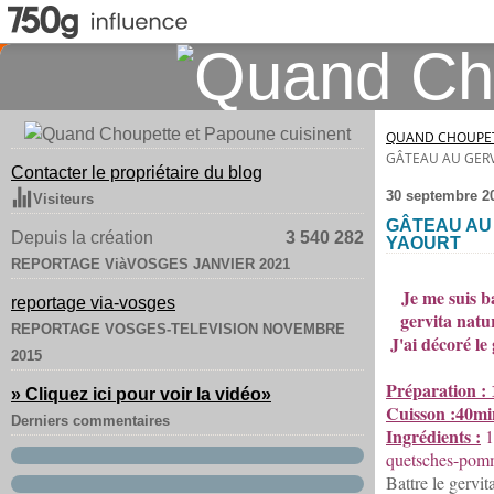
QUAND CHOUPET
GÂTEAU AU GER
Contacter le propriétaire du blog
30 septembre 2
Visiteurs
GÂTEAU AU
Depuis la création
3 540 282
YAOURT
REPORTAGE ViàVOSGES JANVIER 2021
Je me suis b
reportage via-vosges
gervita natu
REPORTAGE VOSGES-TELEVISION NOVEMBRE
J'ai décoré le
2015
Préparation :
» Cliquez ici pour voir la vidéo
»
Cuisson :40mi
Derniers commentaires
Ingrédients :
1
quetsches-pomme
Battre le gervit