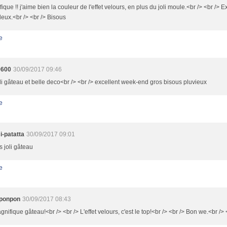
ique !! j'aime bien la couleur de l'effet velours, en plus du joli moule.<br /> <br />
eux.<br /> <br /> Bisous
e
9600
30/09/2017 09:46
oli gâteau et belle deco<br /> <br /> excellent week-end gros bisous pluvieux
e
i-patatta
30/09/2017 09:01
s joli gâteau
e
ponpon
30/09/2017 08:43
nifique gâteau!<br /> <br /> L'effet velours, c'est le top!<br /> <br /> Bon we.<br /> 