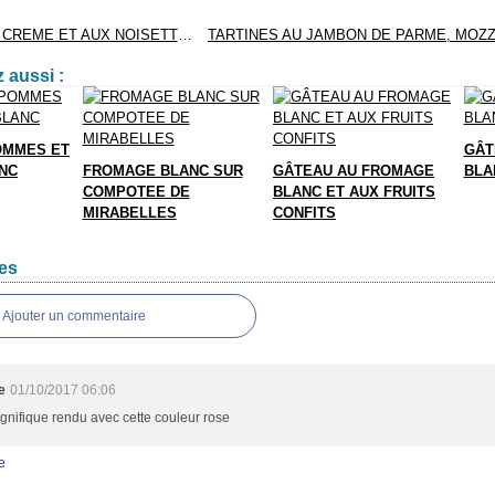
POULET A LA CREME ET AUX NOISETTES
 aussi :
OMMES ET
GÂT
NC
FROMAGE BLANC SUR
GÂTEAU AU FROMAGE
BLA
COMPOTEE DE
BLANC ET AUX FRUITS
MIRABELLES
CONFITS
es
Ajouter un commentaire
e
01/10/2017 06:06
nifique rendu avec cette couleur rose
e