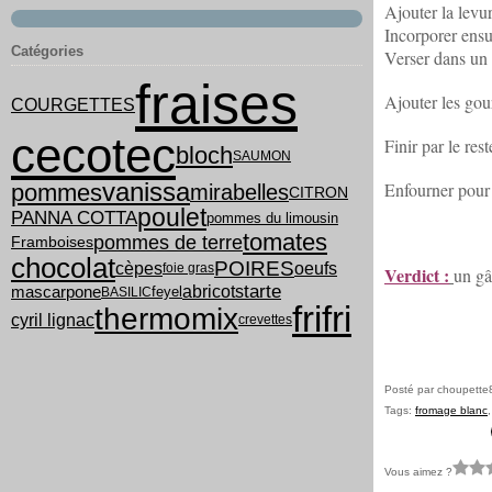
Ajouter la levur
Incorporer ensui
Catégories
Verser dans un 
fraises
Ajouter les gour
COURGETTES
cecotec
Finir par le rest
bloch
SAUMON
vanissa
Enfourner pour
pommes
mirabelles
CITRON
poulet
PANNA COTTA
pommes du limousin
tomates
pommes de terre
Framboises
chocolat
POIRES
cèpes
oeufs
foie gras
Verdict :
un gâ
tarte
abricots
mascarpone
feyel
BASILIC
frifri
thermomix
cyril lignac
crevettes
Posté par choupette
Tags:
fromage blanc
Vous aimez ?