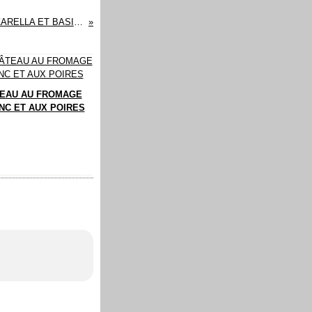
TARTINES AU JAMBON DE PARME, MOZZARELLA ET BASILIC
EAU AU FROMAGE
NC ET AUX POIRES