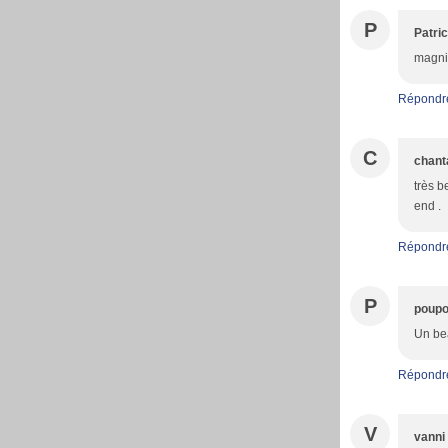
P
Patric
magni
Répondr
C
chant
très b
end .
Répondr
P
poupo
Un bea
Répondr
V
vanni