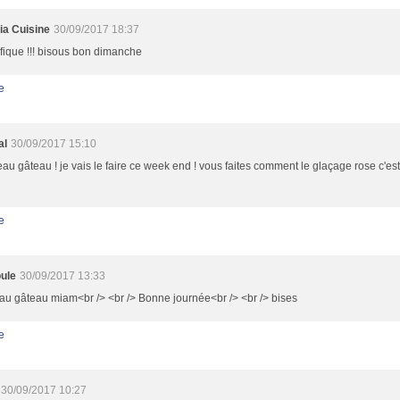
ia Cuisine
30/09/2017 18:37
fique !!! bisous bon dimanche
e
al
30/09/2017 15:10
eau gâteau ! je vais le faire ce week end ! vous faites comment le glaçage rose c'est 
e
ule
30/09/2017 13:33
u gâteau miam<br /> <br /> Bonne journée<br /> <br /> bises
e
30/09/2017 10:27