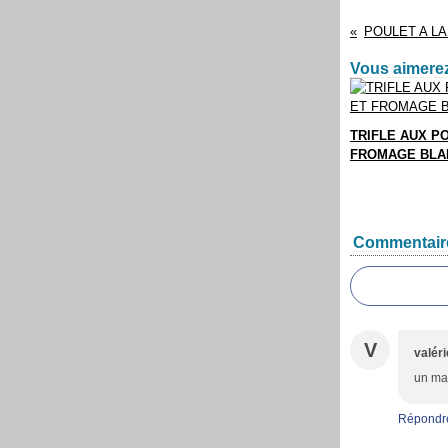
Vous aimerez
TRIFLE AUX P
FROMAGE BLA
Commentair
V
valéri
un mag
Répondr