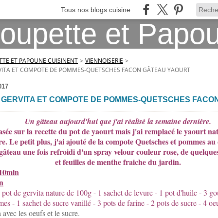
Tous nos blogs cuisine
TE ET PAPOUNE CUISINENT
>
VIENNOISERIE
>
VITA ET COMPOTE DE POMMES-QUETSCHES FACON GÂTEAU YAOURT
017
 GERVITA ET COMPOTE DE POMMES-QUETSCHES FACO
Un gâteau aujourd'hui que j'ai réalisé la semaine dernière.
asée sur la recette du pot de yaourt mais j'ai remplacé le yaourt n
re. Le petit plus, j'ai ajouté de la compote Quetsches et pommes au
 gâteau une fois refroidi d'un spray velour couleur rose, de quelqu
et feuilles de menthe fraiche du jardin.
 10min
n
 pot de gervita nature de 100g - 1 sachet de levure - 1 pot d'huile - 3 
s - 1 sachet de sucre vanillé - 3 pots de farine - 2 pots de sucre - 4 oe
a avec les oeufs et le sucre.