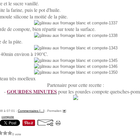
e et le sucre vanillé.
te la farine, puis le pot d'huile.
moule silicone la moitié de la pâte.
de de compote, bien répartir sur toute la surface.
e de la pâte.
 40min environ à 190°C.
teau très moelleux
Partenaire pour cette recette :
GOURDES MINUTES
-
pour les gourdes compote quetsches-po
88 à 07:01 -
Commentaires [
…
]
- Permalien [
#
]
,
compote
0 vote