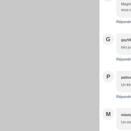
Magnif
vous d
Répondr
G
guy5
très j
Répondr
P
patiss
Un trè
Répondr
M
miam
Un mag