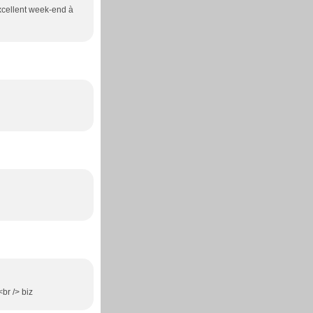
 Excellent week-end à
<br /> biz