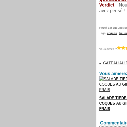
Verdict
:
Nous 
avez pensé !
Posté par choupette
Tags:
coques
,
beurr
Vous aimez ?
GÂTEAU AU 
Vous aimerez
SALADE TIEDE
COQUES AU G
FRAIS
Commentair