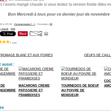
l'avons mangé chaude si vous testez la version froide dites-m
Bon Mercredi à tous pour ce dernier jour de novembre 
88 à 05:09 -
Commentaires [
…
]
- Permalien [
#
]
e manié
,
GIN
1 vote
FROMAGE BLANC ET AUX POIRES
OEUFS DE CAIL
 aussi :
COC
 DE
MACARONS CREME
TOURNEDOS DE BOEUF
AMO
INGEMBRE
PATISSIERE ET
AU POIVRE DE
FRAMBOISES
MONSIEUR
es