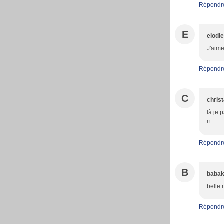
Répondr
E
elodi
J'aime
Répondr
C
christ
là je 
!!
Répondr
B
babak
belle 
Répondr