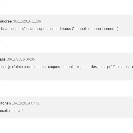
e
esucree
30/11/2016 11:06
 beaucoup et c'est une super recette, bisous Choupette, bonne journée :-)
e
alie
30/11/2016 06:05
passe je n'aime pas du tout les coques ...quant aux palourdes je les préfère crues ...m
e
itchen
16/12/2014 07:36
recette, merci !!
e