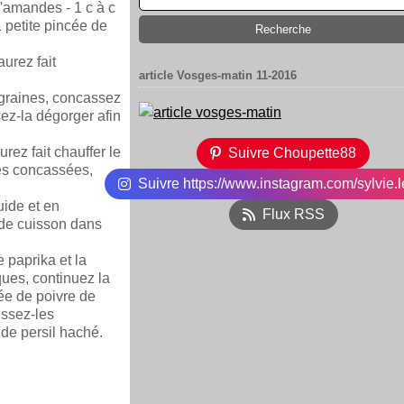
'amandes - 1 c à c
1 petite pincée de
urez fait
article Vosges-matin 11-2016
 graines, concassez
ez-la dégorger afin
ez fait chauffer le
Suivre Choupette88
tes concassées,
Suivre https://www.instagram.com/sylvie.l
uide et en
Flux RSS
 de cuisson dans
e paprika et la
ques, continuez la
cée de poivre de
issez-les
de persil haché.