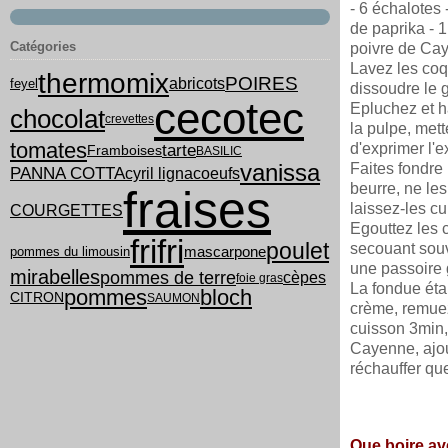
- 6 échalotes
de paprika - 1
Catégories
poivre de Ca
Lavez les coqu
thermomix
POIRES
abricots
feyel
dissoudre le g
cecotec
Epluchez et h
chocolat
crevettes
la pulpe, met
tomates
tarte
d'exprimer l'
Framboises
BASILIC
vanissa
Faites fondre
PANNA COTTA
cyril lignac
oeufs
beurre, ne les
fraises
laissez-les cu
COURGETTES
Egouttez les c
frifri
poulet
secouant souv
pommes du limousin
mascarpone
une passoire g
mirabelles
pommes de terre
cèpes
foie gras
La fondue étan
pommes
bloch
CITRON
SAUMON
crème, remuez
cuisson 3min,
Cayenne, ajou
réchauffer qu
Que boire av