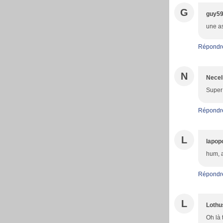
G
guy5
une as
Répondr
N
Necel
Super 
Répondr
L
lapop
hum, a
Répondr
L
Lothu
Oh là 