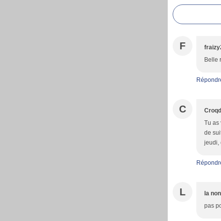
F
fraiz
Belle 
Répondr
C
Croqd
Tu as 
de sui
jeudi,
Répondr
L
la no
pas po