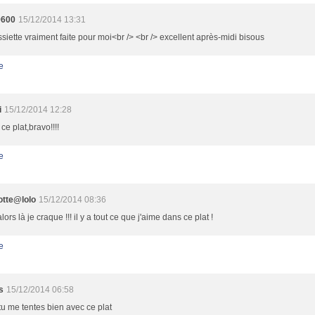
9600
15/12/2014 13:31
siette vraiment faite pour moi<br /> <br /> excellent après-midi bisous
e
i
15/12/2014 12:28
ce plat,bravo!!!!
e
otte@lolo
15/12/2014 08:36
lors là je craque !!! il y a tout ce que j'aime dans ce plat !
e
s
15/12/2014 06:58
tu me tentes bien avec ce plat