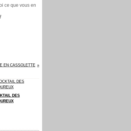
oi ce que vous en
!
LE EN CASSOLETTE
KTAIL DES
UREUX