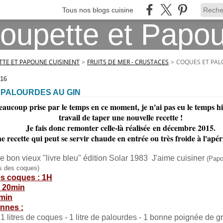
Tous nos blogs cuisine
TE ET PAPOUNE CUISINENT
>
FRUITS DE MER - CRUSTACES
>
COQUES ET PAL
16
 PALOURDES AU GIN
eaucoup prise par le temps en ce moment, je n'ai pas eu le temps h
travail de taper une nouvelle recette !
Je fais donc remonter celle-là réalisée
en décembre 2015.
 recette qui peut se servir chaude en entrée ou très froide à l'apéri
e bon vieux "livre bleu" édition Solar 1983 J'aime cuisiner
(Papo
s des coques)
s coques : 1H
: 20min
0min
nnes :
1 litres de coques - 1 litre de palourdes - 1 bonne poignée de g