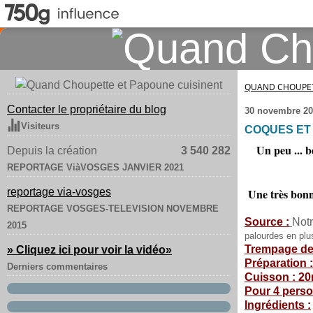
QUAND CHOUPET
Contacter le propriétaire du blog
30 novembre 20
Visiteurs
COQUES ET
Un peu ... b
Depuis la création
3 540 282
REPORTAGE ViàVOSGES JANVIER 2021
reportage via-vosges
Une très bonne
REPORTAGE VOSGES-TELEVISION NOVEMBRE
Source :
Notr
2015
palourdes en plu
Trempage de
» Cliquez ici pour voir la vidéo
»
Préparation 
Derniers commentaires
Cuisson : 2
Pour 4 perso
Ingrédients :