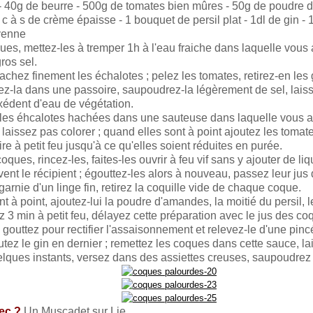
 - 40g de beurre - 500g de tomates bien mûres - 50g de poudre d
 c à s de crème épaisse - 1 bouquet de persil plat - 1dl de gin - 
yenne
es, mettez-les à tremper 1h à l'eau fraiche dans laquelle vous a
ros sel.
achez finement les échalotes ; pelez les tomates, retirez-en les
tez-la dans une passoire, saupoudrez-la légèrement de sel, laiss
exédent d'eau de végétation.
 les éhcalotes hachées dans une sauteuse dans laquelle vous aur
 laissez pas colorer ; quand elles sont à point ajoutez les toma
ire à petit feu jusqu'à ce qu'elles soient réduites en purée.
oques, rincez-les, faites-les ouvrir à feu vif sans y ajouter de liq
ent le récipient ; égouttez-les alors à nouveau, passez leur jus
arnie d'un linge fin, retirez la coquille vide de chaque coque.
t à point, ajoutez-lui la poudre d'amandes, la moitié du persil, l
 3 min à petit feu, délayez cette préparation avec le jus des co
 gouttez pour rectifier l'assaisonnement et relevez-le d'une pin
tez le gin en dernier ; remettez les coques dans cette sauce, la
elques instants, versez dans des assiettes creuses, saupoudrez 
ec ?
Un Muscadet sur Lie