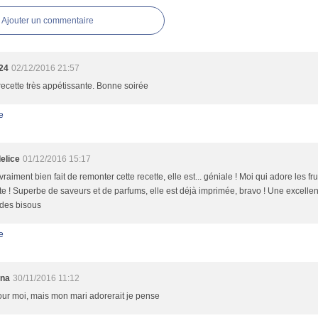
Ajouter un commentaire
y24
02/12/2016 21:57
recette très appétissante. Bonne soirée
e
elice
01/12/2016 15:17
vraiment bien fait de remonter cette recette, elle est... géniale ! Moi qui adore les fru
te ! Superbe de saveurs et de parfums, elle est déjà imprimée, bravo ! Une excellen
 des bisous
e
nna
30/11/2016 11:12
ur moi, mais mon mari adorerait je pense