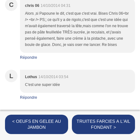
C
chris 06
14/10/2014 04:31
Alors ,si Papoune le dit, c'est que c'est vrai. Bises Chris 06<br
/> <br /> PS;; ce qu'il y a de rigolo,c'est que c'est une idée qui
m'avait également traversé la tête,mais comme l'on ne trouve
pas de pâte feuilletée TRÈS sucrée, je reculais, et j'avais
pensé également, faire une crème à la pistache, avec une
boule de glace. Donc, je vais oser me lancer. Re bises
Répondre
L
Lothus
14/10/2014 03:54
C'est une super idée
Répondre
< OEUFS EN GELEE AU
TRUITES FARCIES A L'AIL
JAMBON
FONDANT >