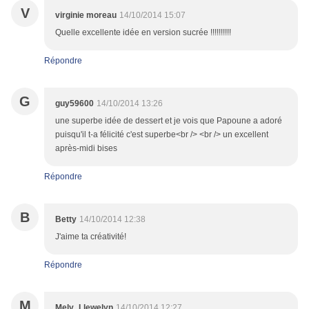
V
virginie moreau
14/10/2014 15:07
Quelle excellente idée en version sucrée !!!!!!!!!!
Répondre
G
guy59600
14/10/2014 13:26
une superbe idée de dessert et je vois que Papoune a adoré
puisqu'il t-a félicité c'est superbe<br /> <br /> un excellent
après-midi bises
Répondre
B
Betty
14/10/2014 12:38
J'aime ta créativité!
Répondre
M
Mely_Llewelyn
14/10/2014 12:27