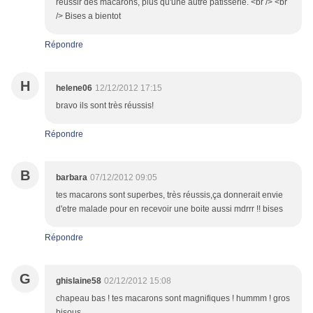
réussir des macarons, plus qu'une autre pâtisserie. <br /> <br
/> Bises a bientot
Répondre
H
helene06
12/12/2012 17:15
bravo ils sont très réussis!
Répondre
B
barbara
07/12/2012 09:05
tes macarons sont superbes, très réussis,ça donnerait envie
d'etre malade pour en recevoir une boite aussi mdrrr !! bises
Répondre
G
ghislaine58
02/12/2012 15:08
chapeau bas ! tes macarons sont magnifiques ! hummm ! gros
bisous