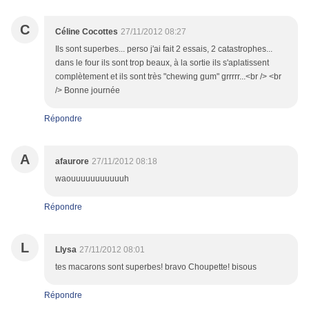
C
Céline Cocottes
27/11/2012 08:27
Ils sont superbes... perso j'ai fait 2 essais, 2 catastrophes...
dans le four ils sont trop beaux, à la sortie ils s'aplatissent
complètement et ils sont très "chewing gum" grrrrr...<br /> <br
/> Bonne journée
Répondre
A
afaurore
27/11/2012 08:18
waouuuuuuuuuuuh
Répondre
L
Llysa
27/11/2012 08:01
tes macarons sont superbes! bravo Choupette! bisous
Répondre