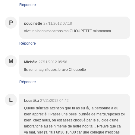
Répondre
P
poucinette
27/11/2012 07:18
vive tes bons macarons ma CHOUPETTE miammmm
Répondre
M
Michèle
27/11/2012 05:56
Ils sont magnifiques, bravo Choupette
Répondre
L
Loustika
27/11/2012 04:42
Quelle délicate attention que tu as eu là, la personne a du
bien apprécié !! Passe une belle journée de mardi,reposes toi
bien, chez nous, on est assez choqué par le suicide d'une
laborantine au sein meme de notre hopital... Preuve que ça
va mal, hier j'ai fais 6h30 18h30 car une collegue n'est pas