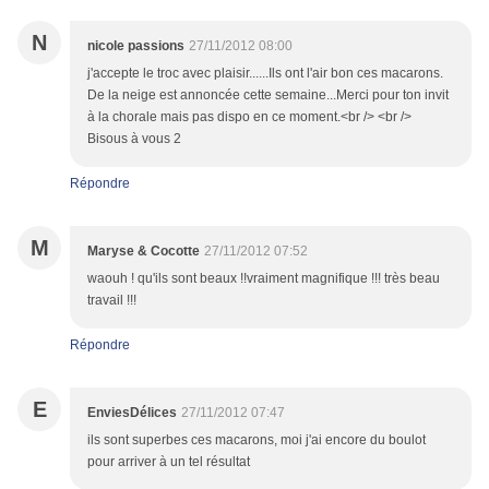
N
nicole passions
27/11/2012 08:00
j'accepte le troc avec plaisir......Ils ont l'air bon ces macarons.
De la neige est annoncée cette semaine...Merci pour ton invit
à la chorale mais pas dispo en ce moment.<br /> <br />
Bisous à vous 2
Répondre
M
Maryse & Cocotte
27/11/2012 07:52
waouh ! qu'ils sont beaux !!vraiment magnifique !!! très beau
travail !!!
Répondre
E
EnviesDélices
27/11/2012 07:47
ils sont superbes ces macarons, moi j'ai encore du boulot
pour arriver à un tel résultat