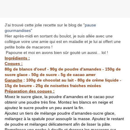
J'ai trouvé cette jolie recette sur le blog de "
pause
gourmandises"
Hier après-midi en sortant du boulot, je suis allée avec une
collégue voire une amie qui est en maladie et je lui ai offert une
petite boite de macarons !
Papoune et moi en avons bien sûr gouté un aussi... lol !
Ingrédients :
Coques :
80g de blancs d'oeuf - 90g de poudre d'amandes - 150g de
sucre glace - 50g de sucre - 5g de cacao amer
Ganache
: 100g de chocolat au lait - 80g de crème liquide -
15g de beurre - 25g de noisettes fraiches mixées
Préparation des coques :
Mixez le sucre glace, la poudre d'amandes et le cacao pour
obtenir une poudre très fine. Montez les blancs en neige et
ajoutez le sucre poudre un peu avant la fin.
Ajoutez un tiers de mélange poudre d'amandes-sucre glace,
mélangez à la spatule pour assouplir la masse. Ajoutez le restant
de poudre et mélangez délicatement afin de lisser la pâte.
Remplissez une poche à douille et dressez les macarons sur