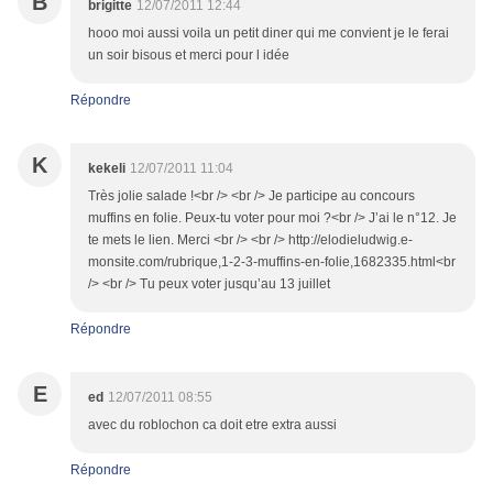
B
brigitte
12/07/2011 12:44
hooo moi aussi voila un petit diner qui me convient je le ferai
un soir bisous et merci pour l idée
Répondre
K
kekeli
12/07/2011 11:04
Très jolie salade !<br /> <br /> Je participe au concours
muffins en folie. Peux-tu voter pour moi ?<br /> J’ai le n°12. Je
te mets le lien. Merci <br /> <br /> http://elodieludwig.e-
monsite.com/rubrique,1-2-3-muffins-en-folie,1682335.html<br
/> <br /> Tu peux voter jusqu’au 13 juillet
Répondre
E
ed
12/07/2011 08:55
avec du roblochon ca doit etre extra aussi
Répondre