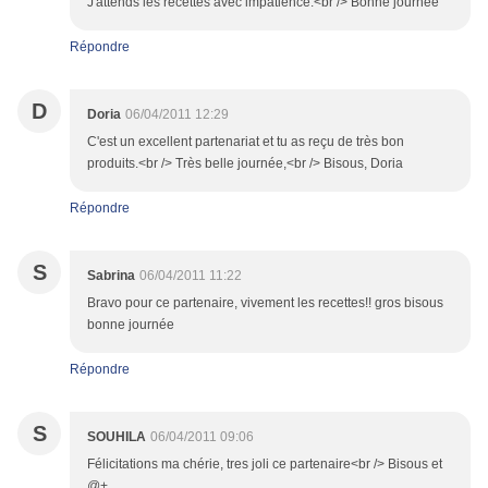
J'attends les recettes avec impatience.<br /> Bonne journée
Répondre
D
Doria
06/04/2011 12:29
C'est un excellent partenariat et tu as reçu de très bon
produits.<br /> Très belle journée,<br /> Bisous, Doria
Répondre
S
Sabrina
06/04/2011 11:22
Bravo pour ce partenaire, vivement les recettes!! gros bisous
bonne journée
Répondre
S
SOUHILA
06/04/2011 09:06
Félicitations ma chérie, tres joli ce partenaire<br /> Bisous et
@+