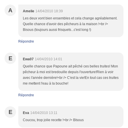
A
Amelie
14/04/2010 18:39
Les deux vont bien ensembles et cela change agréablement.
Quelle chance d'avoir des pêcheurs à la maison !<br />
Bisous (toujours aussi frisquets...c'est long !)
Répondre
E
Ewa07
14/04/2010 14:01
Quelle chance que Papoune ait pêché ces belles truites! Mon
pêcheur à moi est bredouille depuis l'ouverture!Rien à voir
avec l'année dernière!<br /> C'est la vie!En tout cas ces truites
me mettent l'eau à la bouche!
Répondre
E
Eva
14/04/2010 13:11
Coucou, trop jolie recette !<br /> BIsous