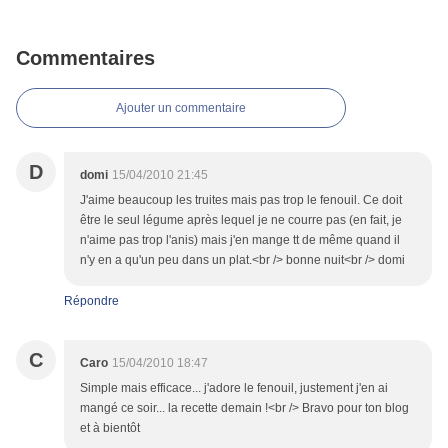
Commentaires
Ajouter un commentaire
D
domi
15/04/2010 21:45
J'aime beaucoup les truites mais pas trop le fenouil. Ce doit
être le seul légume après lequel je ne courre pas (en fait, je
n'aime pas trop l'anis) mais j'en mange tt de même quand il
n'y en a qu'un peu dans un plat.<br /> bonne nuit<br /> domi
Répondre
C
Caro
15/04/2010 18:47
Simple mais efficace... j'adore le fenouil, justement j'en ai
mangé ce soir... la recette demain !<br /> Bravo pour ton blog
et à bientôt