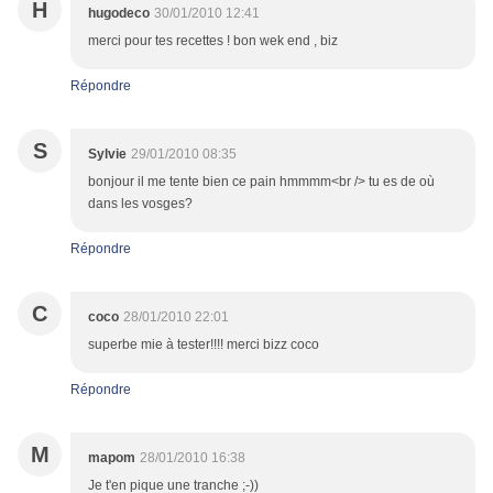
H
hugodeco
30/01/2010 12:41
merci pour tes recettes ! bon wek end , biz
Répondre
S
Sylvie
29/01/2010 08:35
bonjour il me tente bien ce pain hmmmm<br /> tu es de où
dans les vosges?
Répondre
C
coco
28/01/2010 22:01
superbe mie à tester!!!! merci bizz coco
Répondre
M
mapom
28/01/2010 16:38
Je t'en pique une tranche ;-))