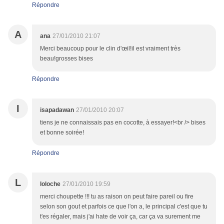
Répondre
A
ana
27/01/2010 21:07
Merci beaucoup pour le clin d'œil!il est vraiment très
beau!grosses bises
Répondre
I
isapadawan
27/01/2010 20:07
tiens je ne connaissais pas en cocotte, à essayer!<br /> bises
et bonne soirée!
Répondre
L
loloche
27/01/2010 19:59
merci choupette !!! tu as raison on peut faire pareil ou fire
selon son gout et parfois ce que l'on a, le principal c'est que tu
t'es régaler, mais j'ai hate de voir ça, car ça va surement me