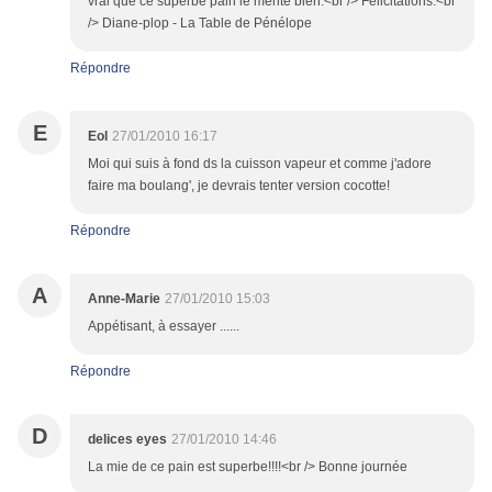
vrai que ce superbe pain le mérite bien.<br /> Félicitations.<br
/> Diane-plop - La Table de Pénélope
Répondre
E
Eol
27/01/2010 16:17
Moi qui suis à fond ds la cuisson vapeur et comme j'adore
faire ma boulang', je devrais tenter version cocotte!
Répondre
A
Anne-Marie
27/01/2010 15:03
Appétisant, à essayer ......
Répondre
D
delices eyes
27/01/2010 14:46
La mie de ce pain est superbe!!!!<br /> Bonne journée