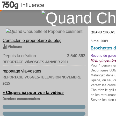
QUAND CHOUPET
Contacter le propriétaire du blog
3 mai 2009
Visiteurs
Brochettes d
Depuis la création
3 540 393
Recette du guide
Miel, gingembre 
REPORTAGE ViàVOSGES JANVIER 2021
Pour 4 personnes
Décortiquez 800g
reportage via-vosges
Mélangez dans un 
REPORTAGE VOSGES-TELEVISION NOVEMBRE
liquide, du sel, d
2015
Versez les creve
Chauffez le grill
» Cliquez ici pour voir la vidéo
»
en les retournant
Derniers commentaires
Servez-les bien