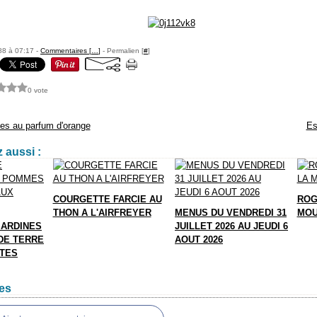
88 à 07:17 -
Commentaires [
…
]
- Permalien [
#
]
0 vote
ses au parfum d'orange
Es
 aussi :
COURGETTE FARCIE AU
ROG
THON A L'AIRFREYER
MENUS DU VENDREDI 31
MOU
SARDINES
JUILLET 2026 AU JEUDI 6
DE TERRE
AOUT 2026
TTES
es