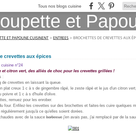
Tous nos blogs cuisine
TE ET PAPOUNE CUISINENT
>
ENTREES
>
BROCHETTES DE CREVETTES AUX ÉP
e crevettes aux épices
 cuisine n°24
et citron vert, des alliés de choc pour les crevettes grillées !
 :
 de crevettes en laissant la queue.
plat creux 1 c à s de gingembre râpé, le zeste râpé et le jus d'un citron vert
u poivre et 1 c à s d'huile d'olive.
ttes, remuez pour les enrober.
 du four. Enfilez-les crevettes sur des brochettes et faites-les cuire quelques 
 régulièrement jusqu'à ce qu'elles soient dorées.
 chaudes avec de la sauce
barbecue
j'en avais pas, j'ai remplacé par de la sauc