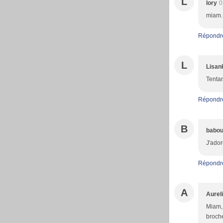
L
lory
0
miam..
Répondr
L
Lisan
Tentant
Répondr
B
babo
J'ador
Répondr
A
Aurel
Miam, 
broche