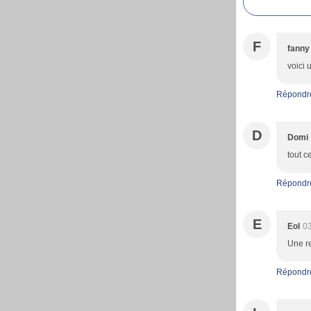
F
fanny
voici 
Répondr
D
Domi
tout c
Répondr
E
Eol
03
Une re
Répondr