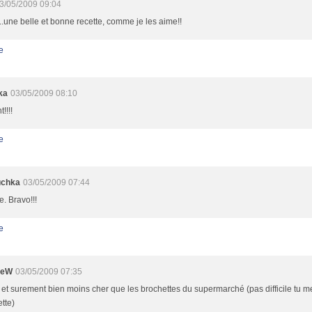
3/05/2009 09:04
.une belle et bonne recette, comme je les aime!!
e
ka
03/05/2009 08:10
!!!!
e
uchka
03/05/2009 07:44
e. Bravo!!!
e
ieW
03/05/2009 07:35
et surement bien moins cher que les brochettes du supermarché (pas difficile tu me
tte)