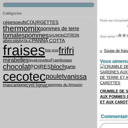
Catégories
Posté par choupette
COURGETTES
cèpes
oeufs
thermomix
pommes de terre
tomates
pommes
CITRON
SAUMON
Vous aimez ?
PANNA COTTA
abricots
BASILIC
fraises
frifri
foie gras
Soupe de frai
mirabelles
feyel
Framboises
crevettes
Vous aimerez
chocolat
bloch
POIRES
tarte
cecotec
vanissa
poulet
cyril lignac
mascarpone
pommes du limousin
CRUMBLE DE 
AUX POMMES 
ET AUX CARO
Commentair