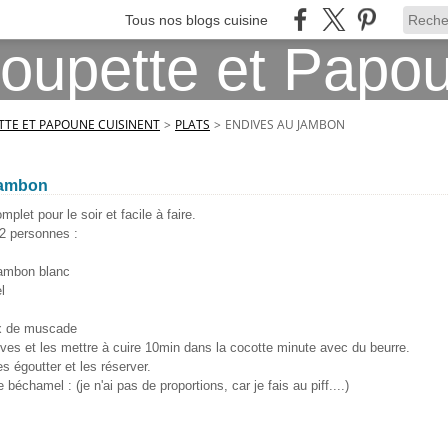
Tous nos blogs cuisine
TE ET PAPOUNE CUISINENT
>
PLATS
>
ENDIVES AU JAMBON
jambon
plet pour le soir et facile à faire.
 2 personnes :
jambon blanc
l
oix de muscade
ives et les mettre à cuire 10min dans la cocotte minute avec du beurre.
s égoutter et les réserver.
 béchamel : (je n'ai pas de proportions, car je fais au piff....)