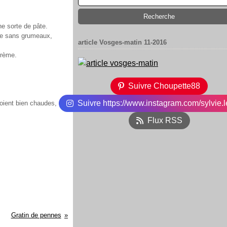
ne sorte de pâte.
use sans grumeaux,
article Vosges-matin 11-2016
crème.
Suivre Choupette88
Suivre https://www.instagram.com/sylvie.l
soient bien chaudes, et
Flux RSS
Gratin de pennes