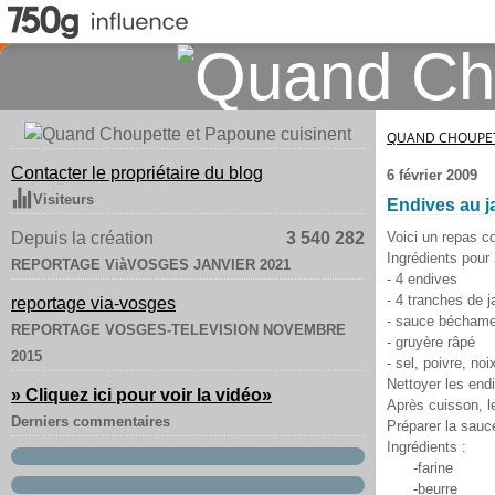
QUAND CHOUPET
Contacter le propriétaire du blog
6 février 2009
Visiteurs
Endives au 
Depuis la création
3 540 282
Voici un repas com
Ingrédients pour
REPORTAGE ViàVOSGES JANVIER 2021
- 4 endives
- 4 tranches de 
reportage via-vosges
- sauce béchame
REPORTAGE VOSGES-TELEVISION NOVEMBRE
- gruyère râpé
2015
- sel, poivre, n
Nettoyer les end
» Cliquez ici pour voir la vidéo
»
Après cuisson, le
Derniers commentaires
Préparer la sauce
Ingrédients :
-farine
-beurre