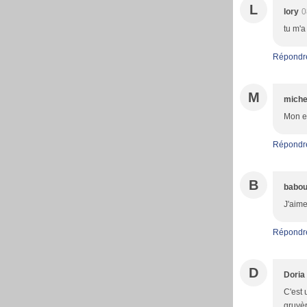
L
lory
0
tu m'a
Répondr
M
miche
Mon en
Répondr
B
babo
J'aim
Répondr
D
Doria
C'est 
gruyèr