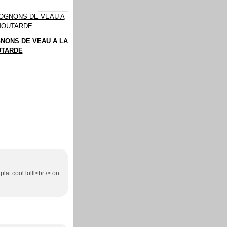
NONS DE VEAU A LA
TARDE
lat cool lolll<br /> on