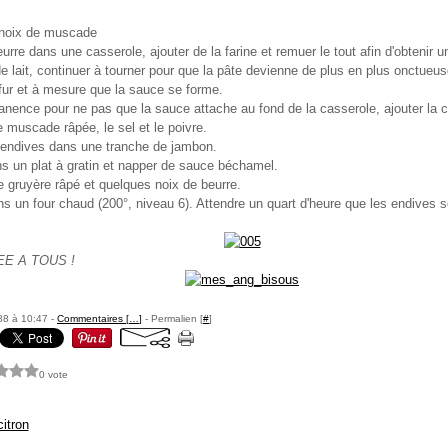
noix de muscade
eurre dans une casserole, ajouter de la farine et remuer le tout afin d'obtenir u
e lait, continuer à tourner pour que la pâte devienne de plus en plus onctue
u fur et à mesure que la sauce se forme.
ence pour ne pas que la sauce attache au fond de la casserole, ajouter la 
e muscade râpée, le sel et le poivre.
 endives dans une tranche de jambon.
s un plat à gratin et napper de sauce béchamel.
e gruyère râpé et quelques noix de beurre.
ns un four chaud (200°, niveau 6). Attendre un quart d'heure que les endives 
E A TOUS !
88 à 10:47 -
Commentaires [
…
]
- Permalien [
#
]
0 vote
itron