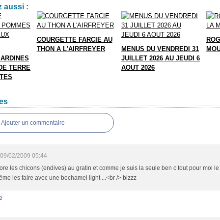
 aussi :
COURGETTE FARCIE AU
ROG
THON A L'AIRFREYER
MENUS DU VENDREDI 31
MOU
SARDINES
JUILLET 2026 AU JEUDI 6
DE TERRE
AOUT 2026
TTES
es
Ajouter un commentaire
09/02/2009 05:44
ore les chicons (endives) au gratin et comme je suis la seule ben c tout pour moi le p
ême les faire avec une bechamel light ...<br /> bizzz
e