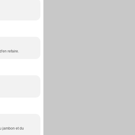
'en refaire.
du jambon et du