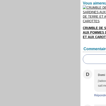
Vous aimerez
CRUMBLE DE 
AUX POMMES 
ET AUX CARO
Commentair
D
Domi
j'adoo
sait m
Répondr