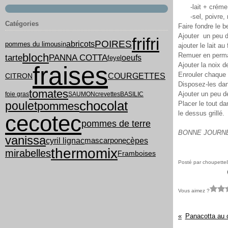
-lait + créme
-sel, poivre, 
Catégories
Faire fondre le b
Ajouter un peu d
frifri
POIRES
abricots
pommes du limousin
ajouter le lait a
bloch
Remuer en perman
tarte
PANNA COTTA
oeufs
feyel
Ajouter la noix d
fraises
Enrouler chaque
COURGETTES
CITRON
Disposez-les dan
tomates
Ajouter un peu d
foie gras
SAUMON
crevettes
BASILIC
chocolat
poulet
pommes
Placer le tout da
le dessus grillé.
cecotec
pommes de terre
BONNE JOURNE
vanissa
cyril lignac
cèpes
mascarpone
thermomix
mirabelles
Framboises
Posté par choupette
Vous aimez ?
Panacotta au c