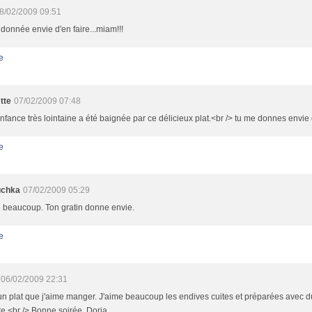
8/02/2009 09:51
 donnée envie d'en faire...miam!!!
e
tte
07/02/2009 07:48
fance très lointaine a été baignée par ce délicieux plat.<br /> tu me donnes envie d
e
uchka
07/02/2009 05:29
e beaucoup. Ton gratin donne envie.
e
06/02/2009 22:31
un plat que j'aime manger. J'aime beaucoup les endives cuites et préparées avec 
e.<br /> Bonne soirée, Doria