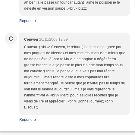
ah ben là je passe un tour car autant j'aime le poisson je le
déteste en version soupe...<br /> bizzz
Répondre
C
Cenwen
20/11/2008 12:39
Coucou :) <br /> Cenwen, le retour :) bon accompagnée par
mes paquets de kleenex et mes cachets, mais c'est mieux que
de ne pas être là:)<br /> Ma vilaine angine a dégénér en
grosse bronchite et je passe le plus clair de mon temps sous
ma couette :(<br /> Je pense que je vais pas mal l'écrire
aujourd'hui, mais rendre visite à mes copinautes m'a
terriblement manqué. Je pense que je n'aurai pas le temps de
voir tout le monde aujourd'hui, mais je vais reprendre le
rythme.^^<br /> <br /> Merci pour les jolies recettes que je
viens de lire et apprécier:) <br /> Bonne journée:)<br />
Bisous :)
Répondre