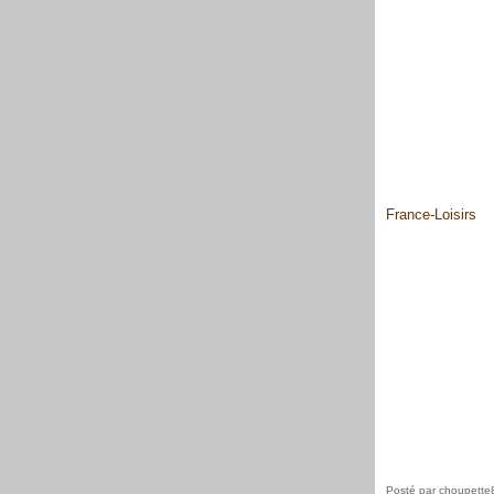
France-Loisirs
Posté par choupette