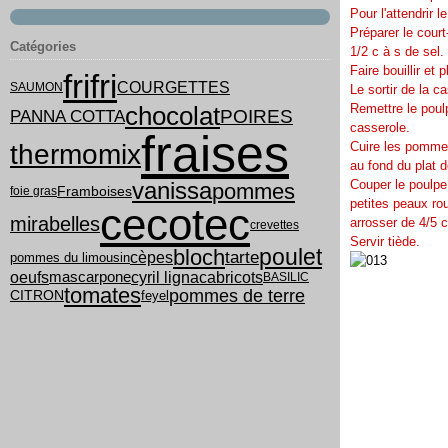
Pour l'attendrir 
Préparer le court-
Catégories
1/2 c à s de sel.
Faire bouillir et 
frifri
COURGETTES
SAUMON
Le sortir de la c
chocolat
Remettre le poulp
PANNA COTTA
POIRES
casserole.
fraises
thermomix
Cuire les pommes
au fond du plat d
vanissa
Couper le poulpe
pommes
Framboises
foie gras
petites peaux rou
cecotec
mirabelles
arrosser de 4/5 c
crevettes
Servir tiède.
poulet
bloch
tarte
cèpes
pommes du limousin
cyril lignac
oeufs
abricots
mascarpone
BASILIC
tomates
pommes de terre
feyel
CITRON