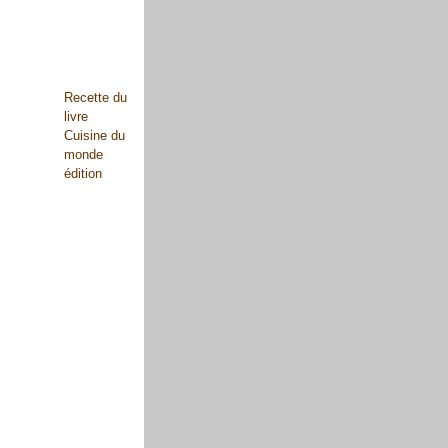
Recette du
livre
Cuisine du
monde
édition