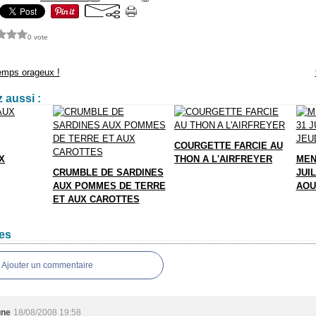
0 vote
emps orageux !
 aussi :
COURGETTE FARCIE AU
X
THON A L'AIRFREYER
MEN
CRUMBLE DE SARDINES
JUIL
AUX POMMES DE TERRE
AOU
ET AUX CAROTTES
es
Ajouter un commentaire
une
18/08/2008 19:58