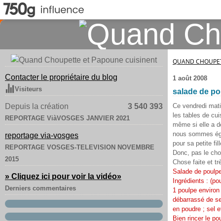
QUAND CHOUPET
Contacter le propriétaire du blog
1 août 2008
Visiteurs
salade de p
Depuis la création
3 540 393
Ce vendredi matin
les tables de cu
REPORTAGE ViàVOSGES JANVIER 2021
même si elle a dé
nous sommes égal
reportage via-vosges
pour sa petite fill
REPORTAGE VOSGES-TELEVISION NOVEMBRE
Donc, pas le choi
2015
Chose faite et tr
Salade de poulpe
» Cliquez ici pour voir la vidéo
»
Ingrédients : (po
Derniers commentaires
1 poulpe environ 
débarrassé de se
en poudre ; sel e
Bien rincer le po