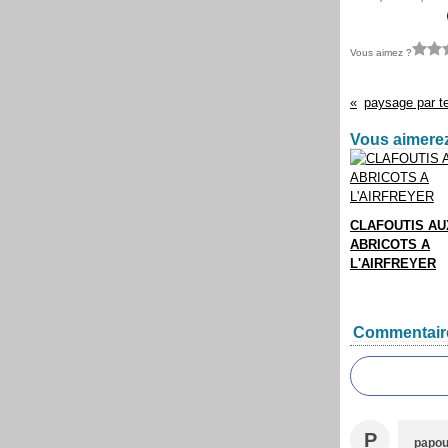
Vous aimez ?
paysage par t
Vous aimerez
CLAFOUTIS AU
ABRICOTS A
L'AIRFREYER
Commentair
P
papo