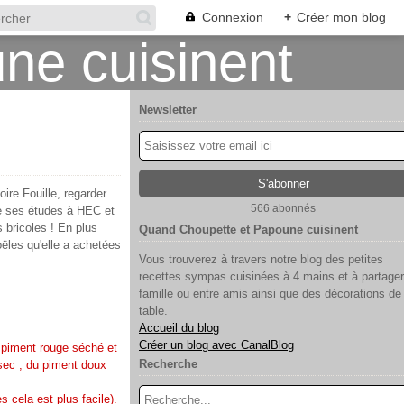
Connexion
+
Créer mon blog
Newsletter
ire Fouille, regarder
566 abonnés
re ses études à HEC et
 bricoles ! En plus
Quand Choupette et Papoune cuisinent
ëles qu'elle a achetées
Vous trouverez à travers notre blog des petites
recettes sympas cuisinées à 4 mains et à partager
famille ou entre amis ainsi que des décorations de
table.
Accueil du blog
Créer un blog avec CanalBlog
it piment rouge séché et
Recherche
 sec ; du piment doux
s cela est plus facile).