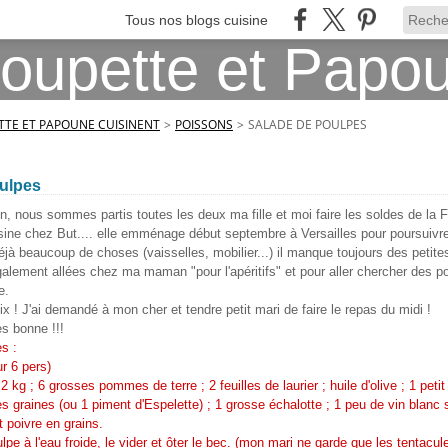
Tous nos blogs cuisine
TE ET PAPOUNE CUISINENT
>
POISSONS
>
SALADE DE POULPES
oulpes
, nous sommes partis toutes les deux ma fille et moi faire les soldes de la Fo
isine chez But.... elle emménage début septembre à Versailles pour poursuiv
jà beaucoup de choses (vaisselles, mobilier...) il manque toujours des petites
ement allées chez ma maman "pour l'apéritifs" et pour aller chercher des po
e.
x ! J'ai demandé à mon cher et tendre petit mari de faire le repas du midi !
ès bonne !!!
s :
ur 6 pers)
2 kg ; 6 grosses pommes de terre ; 2 feuilles de laurier ; huile d'olive ; 1 pet
s graines (ou 1 piment d'Espelette) ; 1 grosse échalotte ; 1 peu de vin blanc
t poivre en grains.
ulpe à l'eau froide, le vider et ôter le bec. (mon mari ne garde que les tentacule