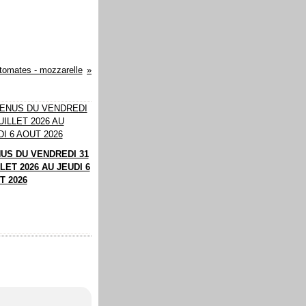
tomates - mozzarelle
US DU VENDREDI 31
LET 2026 AU JEUDI 6
T 2026