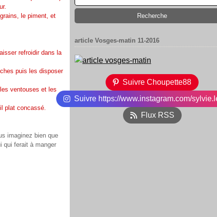
ur.
 grains, le piment, et
article Vosges-matin 11-2016
isser refroidir dans la
nches puis les disposer
Suivre Choupette88
les ventouses et les
Suivre https://www.instagram.com/sylvie.l
il plat concassé.
Flux RSS
ous imaginez bien que
i qui ferait à manger