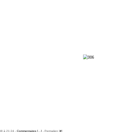
88 à 21:24 -
Commentaires [
…
]
- Permalien [
#
]