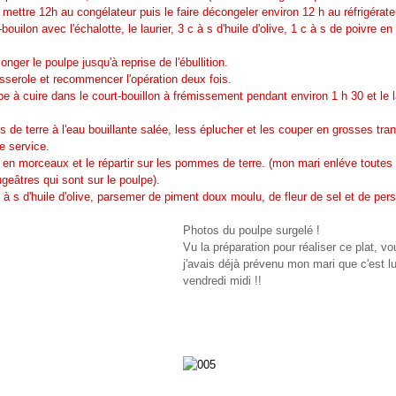
le mettre 12h au congélateur puis le faire décongeler environ 12 h au réfrigérate
bouilon avec l'échalotte, le laurier, 3 c à s d'huile d'olive, 1 c à s de poivre en
plonger le poulpe jusqu'à reprise de l'ébullition.
asserole et recommencer l'opération deux fois.
e à cuire dans le court-bouillon à frémissement pendant environ 1 h 30 et le la
 de terre à l'eau bouillante salée, less éplucher et les couper en grosses tra
e service.
 en morceaux et le répartir sur les pommes de terre. (mon mari enléve toutes 
geâtres qui sont sur le poulpe).
 à s d'huile d'olive, parsemer de piment doux moulu, de fleur de sel et de pers
Photos du poulpe surgelé !
Vu la préparation pour réaliser ce plat, v
j'avais déjà prévenu mon mari que c'est lu
vendredi midi !!