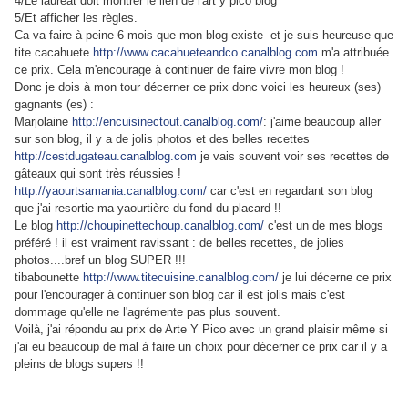
4/Le lauréat doit montrer le lien de l'art y pico blog
5/Et afficher les règles.
Ca va faire à peine 6 mois que mon blog existe et je suis heureuse que
tite cacahuete
http://www.cacahueteandco.canalblog.com
m'a attribuée
ce prix. Cela m'encourage à continuer de faire vivre mon blog !
Donc je dois à mon tour décerner ce prix donc voici les heureux (ses)
gagnants (es) :
Marjolaine
http://encuisinectout.canalblog.com/
: j'aime beaucoup aller
sur son blog, il y a de jolis photos et des belles recettes
http://cestdugateau.canalblog.com
je vais souvent voir ses recettes de
gâteaux qui sont très réussies !
http://yaourtsamania.canalblog.com/
car c'est en regardant son blog
que j'ai resortie ma yaourtière du fond du placard !!
Le blog
http://choupinettechoup.canalblog.com/
c'est un de mes blogs
préféré ! il est vraiment ravissant : de belles recettes, de jolies
photos....bref un blog SUPER !!!
tibabounette
http://www.titecuisine.canalblog.com/
je lui décerne ce prix
pour l'encourager à continuer son blog car il est jolis mais c'est
dommage qu'elle ne l'agrémente pas plus souvent.
Voilà, j'ai répondu au prix de Arte Y Pico avec un grand plaisir même si
j'ai eu beaucoup de mal à faire un choix pour décerner ce prix car il y a
pleins de blogs supers !!