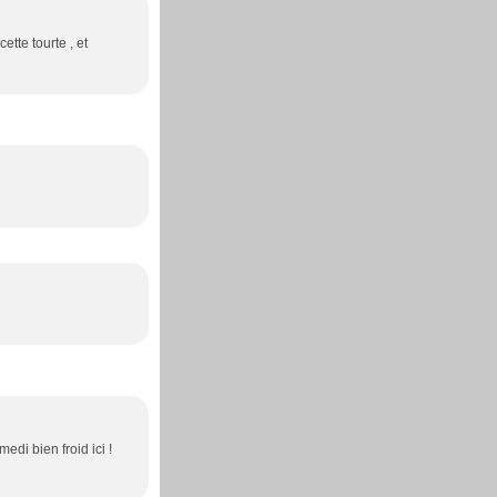
tte tourte , et
di bien froid ici !