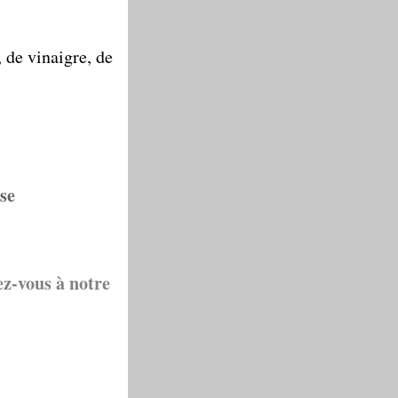
 de vinaigre, de
se
ez-vous à notre