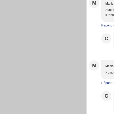
M
Marie
Sublim
surtou
Répondr
C
M
Marie
Hum, ç
Répondr
C