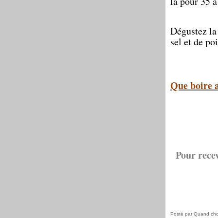
la pour 35 à
Dégustez la 
sel et de po
Que boire a
Pour recev
Posté par Quand cho