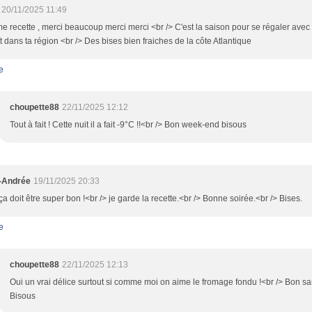
20/11/2025 11:49
e recette , merci beaucoup merci merci <br /> C'est la saison pour se régaler avec ce
t dans ta région <br /> Des bises bien fraiches de la côte Atlantique
e
choupette88
22/11/2025 12:12
Tout à fait ! Cette nuit il a fait -9°C !!<br /> Bon week-end bisous
-Andrée
19/11/2025 20:33
a doit être super bon !<br /> je garde la recette.<br /> Bonne soirée.<br /> Bises.
e
choupette88
22/11/2025 12:13
Oui un vrai délice surtout si comme moi on aime le fromage fondu !<br /> Bon same
Bisous