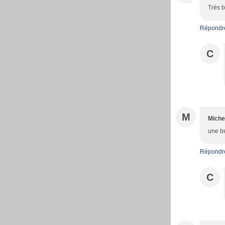
Très b
Répondr
C
M
Miche
une be
Répondr
C