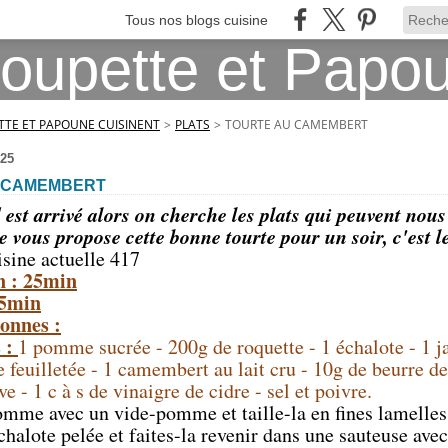
Tous nos blogs cuisine
TE ET PAPOUNE CUISINENT
>
PLATS
>
TOURTE AU CAMEMBERT
25
 CAMEMBERT
 est arrivé alors on cherche les plats qui peuvent nous
e vous propose cette bonne tourte pour un soir, c'est le
isine actuelle 417
n : 25min
45min
onnes :
s :
1 pomme sucrée - 200g de roquette - 1 échalote - 1 j
 feuilletée - 1 camembert au lait cru - 10g de beurre de
ve - 1 c à s de vinaigre de cidre - sel et poivre.
omme avec un vide-pomme et taille-la en fines lamelles
halote pelée et faites-la revenir dans une sauteuse avec