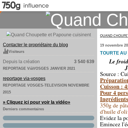
QUAND CHOUPET
Contacter le propriétaire du blog
19 novembre 20
Visiteurs
TOURTE AU
Le froid
Depuis la création
3 540 639
J
REPORTAGE ViàVOSGES JANVIER 2021
Source : Cu
reportage via-vosges
Préparatio
Cuisson : 
REPORTAGE VOSGES-TELEVISION NOVEMBRE
Pour 4 pers
2015
Ingrédient
» Cliquez ici pour voir la vidéo
»
350g de pâte
Derniers commentaires
d'huile d'oli
Evidez la p
Emincez l'éc