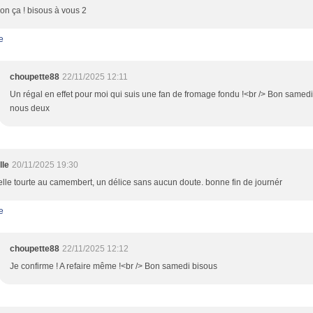
on ça ! bisous à vous 2
e
choupette88
22/11/2025 12:11
Un régal en effet pour moi qui suis une fan de fromage fondu !<br /> Bon samedi
nous deux
lle
20/11/2025 19:30
lle tourte au camembert, un délice sans aucun doute. bonne fin de journér
e
choupette88
22/11/2025 12:12
Je confirme ! A refaire même !<br /> Bon samedi bisous