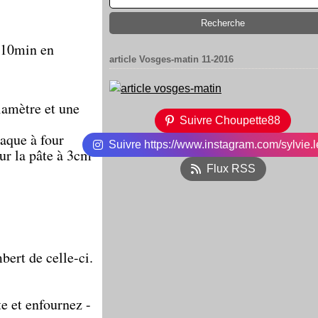
à 10min en
article Vosges-matin 11-2016
iamètre et une
Suivre Choupette88
laque à four
Suivre https://www.instagram.com/sylvie.l
ur la pâte à 3cm
Flux RSS
bert de celle-ci.
e et enfournez -