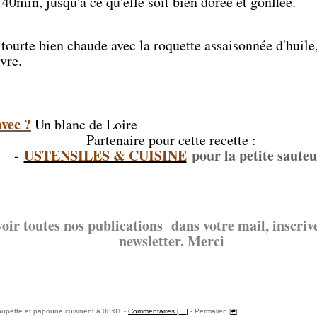
 40min, jusqu'à ce qu'elle soit bien dorée et gonflée.
tourte bien chaude avec la roquette assaisonnée d'huile,
ivre.
vec ?
Un blanc de Loire
Partenaire pour cette recette :
USTENSILES & CUISINE
pour la petite sauteu
-
oir toutes nos publications dans votre mail, inscriv
newsletter. Merci
upette et papoune cuisinent à 08:01 -
Commentaires [
…
]
- Permalien [
#
]