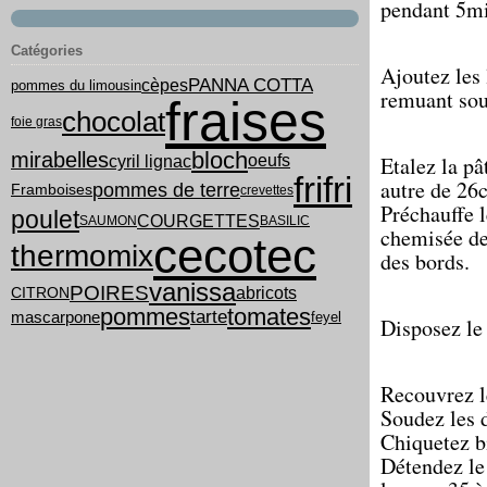
pendant 5m
Catégories
Ajoutez les
PANNA COTTA
cèpes
pommes du limousin
remuant sou
fraises
chocolat
foie gras
bloch
mirabelles
cyril lignac
oeufs
Etalez la pâ
frifri
autre de 26
pommes de terre
Framboises
crevettes
Préchauffe l
poulet
COURGETTES
SAUMON
BASILIC
chemisée de
cecotec
thermomix
des bords.
vanissa
POIRES
abricots
CITRON
pommes
tomates
tarte
mascarpone
feyel
Disposez le
Recouvrez le
Soudez les 
Chiquetez bi
Détendez le 