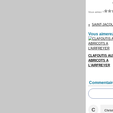
Vous aimez ?
Vous aimerez
CLAFOUTIS AU
ABRICOTS A
L'AIRFREYER
Commentair
C
Christ