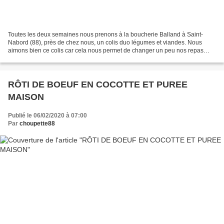
Toutes les deux semaines nous prenons à la boucherie Balland à Saint-
Nabord (88), près de chez nous, un colis duo légumes et viandes. Nous
aimons bien ce colis car cela nous permet de changer un peu nos repas
avec des légumes ou des fruits que nous n'achéterions...
RÔTI DE BOEUF EN COCOTTE ET PUREE
MAISON
Publié le 06/02/2020 à 07:00
Par
choupette88