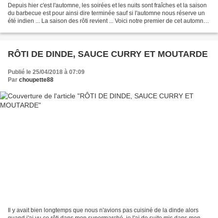
Depuis hier c'est l'automne, les soirées et les nuits sont fraîches et la saison
du barbecue est pour ainsi dire terminée sauf si l'automne nous réserve un
été indien ... La saison des rôti revient ... Voici notre premier de cet automne !
Source : Gourmand...
RÔTI DE DINDE, SAUCE CURRY ET MOUTARDE
Publié le 25/04/2018 à 07:09
Par
choupette88
Il y avait bien longtemps que nous n'avions pas cuisiné de la dinde alors
quand j'ai vu ce rôti dans mon supermarché, je l'ai de suite mis dans mon