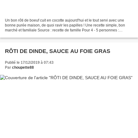
Un bon rôti de boeuf cuit en cocotte aujourd'hui et le tout servi avec une
bonne purée maison, de quoi ravir les papilles ! Une recette simple, bon
marché et familiale Source : recette de famille Pour 4 - 5 personnes :
Ingrédients : 1kg de paleron de...
RÔTI DE DINDE, SAUCE AU FOIE GRAS
Publié le 17/12/2019 à 07:43
Par
choupette88