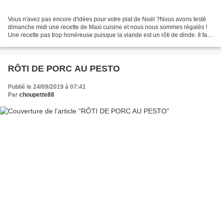
Vous n'avez pas encore d'idées pour votre plat de Noël ?Nous avons testé
dimanche midi une recette de Maxi cuisine et nous nous sommes régalés !
Une recette pas trop honéreuse puisque la viande est un rôti de dinde. Il faut
juste investir dans un morceau...
RÔTI DE PORC AU PESTO
Publié le 24/09/2019 à 07:41
Par
choupette88