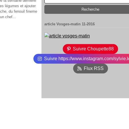
ée la semaine dernière
les légumes et ajouter
nche, du fenouil fineme
un chef...
article Vosges-matin 11-2016
Suivre Choupette88
Suivre https://www.instagram.com/sylvie.l
Flux RSS