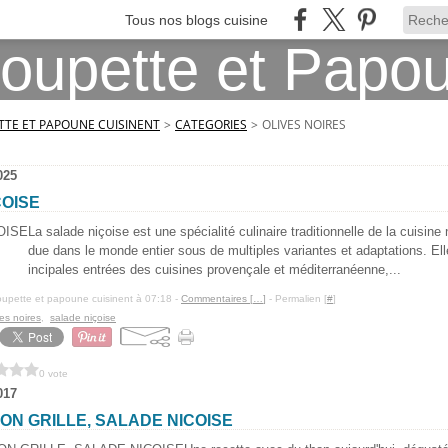
Tous nos blogs cuisine
TE ET PAPOUNE CUISINENT
>
CATEGORIES
>
OLIVES NOIRES
025
COISE
La salade niçoise est une spécialité culinaire traditionnelle de la cuisine 
due dans le monde entier sous de multiples variantes et adaptations. Elle
incipales entrées des cuisines provençale et méditerranéenne,...
upette et papoune cuisinent à 07:18 -
Commentaires [
…
]
- Permalien [
#
]
ves noires
,
salade niçoise
0 vote
017
ON GRILLE, SALADE NICOISE