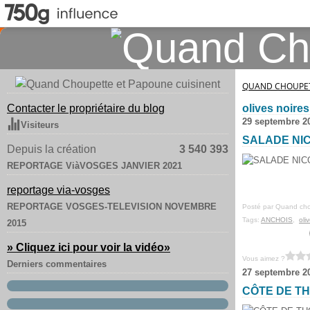
QUAND CHOUPET
Contacter le propriétaire du blog
olives noires
29 septembre 2
Visiteurs
SALADE NI
Depuis la création
3 540 393
REPORTAGE ViàVOSGES JANVIER 2021
reportage via-vosges
REPORTAGE VOSGES-TELEVISION NOVEMBRE
Posté par Quand cho
Tags:
ANCHOIS
,
oli
2015
» Cliquez ici pour voir la vidéo
»
Vous aimez ?
Derniers commentaires
27 septembre 2
CÔTE DE TH