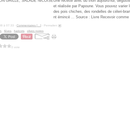
Une recette avec du thon aujourd'hui, dégust
et réalisée par Papoune. Vous pouvez varier 
des pois chiches, des rondelles de céleri-bra
nt émincé ... Source : Livre Recevoir comme 
88 à 07:33 -
Commentaires [
…
]
- Permalien [
#
]
n
,
féves
,
haricots
,
olives noires
0 vote