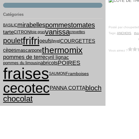
Catégories
pommes
tomates
mirabelles
BASILIC
Posté par choupette
vanissa
tarte
CITRON
foie gras
crevettes
Tags:
ANCHOIS
,
tho
frifri
poulet
COURGETTES
oeufs
feyel
thermomix
cèpes
mascarpone
Vous aimez ?
pommes de terre
cyril lignac
POIRES
abricots
pommes du limousin
fraises
Framboises
SAUMON
cecotec
bloch
PANNA COTTA
chocolat